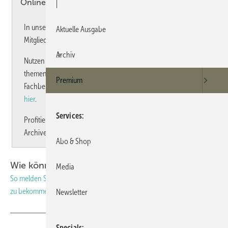
Online-Archiv – was ist das?
|
In unserem Online-Archiv haben sie als PREMIUM-
Aktuelle Ausgabe
Mitglied
Zugriff auf alle Beiträge der letzten Jahre.
Archiv
Nutzen Sie unsere semantische Suche, um sowohl
themenspezifisch als auch lösungsorientiert nach
Premium
Fachbeiträgen zu suchen.
Direkt zum Archiv gelangen Sie
hier
.
Services
Profitieren Sie zusätzlich vom kostenlosen Zugriff auf die
Archive von Newslettern, Meldungen und Produkten.
Abo & Shop
Wie können Sie sich einloggen?
Media
So melden Sie sich als Abonnent an, um Zugriff auf alle Zusatz-Inhalte
zu bekommen.
Newsletter
Specials