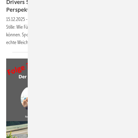
Drivers Seat 37: Besinnliche Zeiten? frische
Perspektiven!
15.12.2025
-
Jahresendspurt, Weihnachtsstress und dann plötzlich
Stille: Wie Führungskräfte die Zeit zwischen den Jahren optimal nutzen
können. Spoiler: Es geht nicht nur um Entspannung, sondern um
echte Weichenstellungen für
2026.