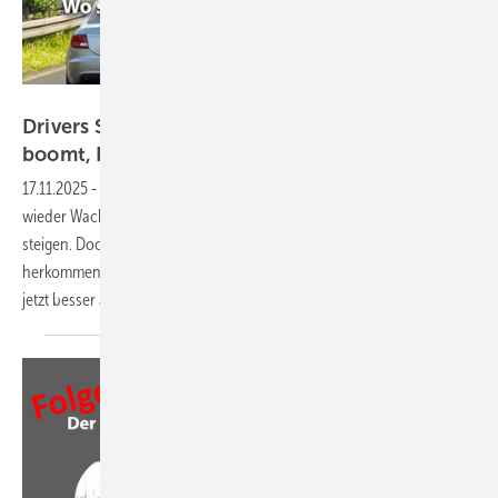
GW
Drivers Seat 36: Fensterbranche 2026 – Holz
boomt, PVC
kämpft
17.11.2025
-
Der VFF prognostiziert für 2026 erstmals seit Jahren
wieder Wachstum – sogar im Neubau sollen die Zahlen fast 6 Prozent
steigen. Doch in der Branche herrscht Skepsis: Wo sollen die Impulse
herkommen? Und warum läuft es bei Holzfenster-Herstellern bereits
jetzt besser als bei
PVC-Produzenten?