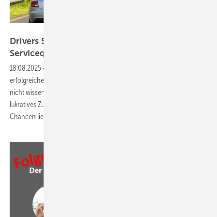
GW
Drivers Seat 33: So steht es um die
Servicequalität im
Fensterbau
18.08.2025
-
Erreichbarkeit, Zuhören, Wartung – die drei Säulen
erfolgreicher Kundenbetreuung im Fensterbau. Was Endkunden oft
nicht wissen und Fensterbauer verschweigen – dabei liegt hier ein
lukratives Zusatzgeschäft. Wir decken im Podcast auf, wo Service-
Chancen
liegen.