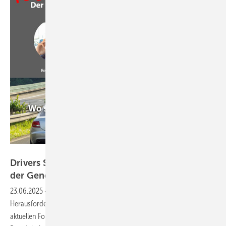
GW
Drivers Seat 31: Unternehmensnachfolge – Wie
der Generationswechsel
gelingt
23.06.2025
-
Unternehmensnachfolge ist eine der größten
Herausforderungen für Familienbetriebe in der Fensterbranche. In der
aktuellen Folge analysieren unsere Podcaster anhand eines