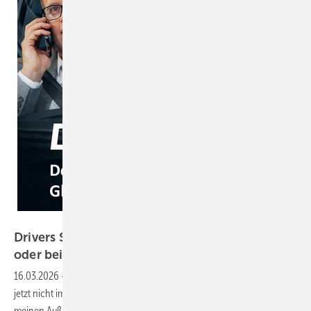
GW
Drivers Seat 40: Die Tore fallen im Vertrieb –
oder beim
Wettbewerb
16.03.2026
-
Der Markt stagniert, die Konkurrenz schläft nicht – wer
jetzt nicht im Vertrieb punktet, verliert Marktanteile. Wie schaffe ich es,
meinen Außendienst echte Unterscheidungsmerkmale mitzugeben?