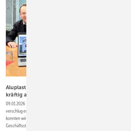
Daniel Mund / GW
Aluplast setzt auf Eigeninitiative und investiert
kräftig am
Standort
09.01.2026
-
Zum ersten Redaktionsbesuch des neuen Jahres
verschlug es uns nach Karlsruhe zum Systemhaus aluplast. Dort
konnten wir nicht nur spannende Einblicke in die aktuelle
Geschäftsstrategie gewinnen, sondern auch eine neue Folge des