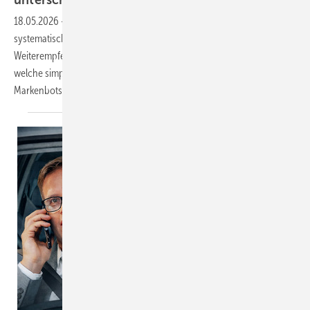
unterschätzte
Verkaufswaffe
18.05.2026
-
Vertrauen schlägt Werbung – aber wie lässt sich das
systematisch nutzen? In Folge 42 decken wir auf, warum
Weiterempfehlungen die härteste Währung im Fenstermarkt sind und
welche simplen Strategien aus zufriedenen Kunden echte
Markenbotschafter
machen.