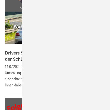
GW
Drivers Seat 32: Entscheidungen delegieren –
der Schlüssel zu mehr
Agilität
14.07.2025
-
Warum scheitern so viele Unternehmen bei der
Umsetzung von Agilität? In dieser Podcast-Folge erfahren Sie, wie Sie
eine echte Kulturveränderung anstoßen können und welche Tools
Ihnen dabei helfen, flexibler und wettbewerbsfähiger zu
werden.