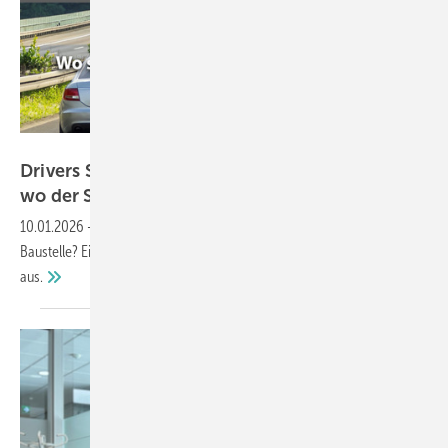
GW
Drivers Seat 38: Fenster-Montage-Probleme –
wo der Schuh am meisten
drückt
10.01.2026
-
Fenstermontage: Was läuft schief zwischen Planung und
Baustelle? Ein Sachverständiger packt im Podcast Drivers`Seat
aus.