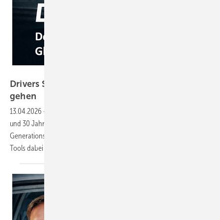
GW
Drivers Seat 41: Wenn alte Hasen in Rente
gehen
13.04.2026
-
Der beste Verkäufer geht in Rente – das Kundennetzwerk
und 30 Jahre Erfahrung mit ihm. Oder doch nicht? Wir zeigen, wie der
Generationswechsel im Vertrieb gelingt. Plus: Welche Rolle digitale
Tools dabei
spielen.