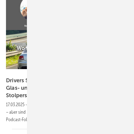
GW
Drivers Seat No 28: Automatisierung in der
Glas- und Fensterbranche und die Chancen &
Stolpersteine
17.03.2025
-
Investitionen in neue Maschinen und Roboter sind teuer
– aber sind sie auch immer die Lösung? 🤔 In unserer neuesten
Podcast-Folge gehen wir dieser Frage auf den
Grund.