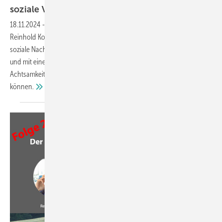
soziale
Verantwortung
18.11.2024
-
In der aktuellen Folge von „Drivers` Seat“ nehmen
Reinhold Kober, Daniel Mund und Dr. Stefan Lackner das Thema
soziale Nachhaltigkeit genauer unter die Lupe. Spannend, praxisnah
und mit einer Prise Humor beleuchten sie, wie Unternehmen
Achtsamkeit und soziale Verantwortung im Arbeitsalltag verankern
können.