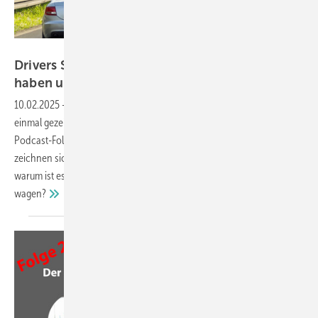
GW
Drivers Seat Folge 27: Welche Innovationen
haben uns auf der BAU
begeistert?
10.02.2025
-
Die BAU in München ist vorbei – und sie hat wieder
einmal gezeigt, dass unsere Branche nicht stillsteht! In dieser
Podcast-Folge ziehen die Experten ihr Resümee: Welche Trends
zeichnen sich ab? Welche Innovationen haben uns begeistert? Und
warum ist es jetzt wichtiger denn je, den Blick über den Tellerrand zu
wagen?