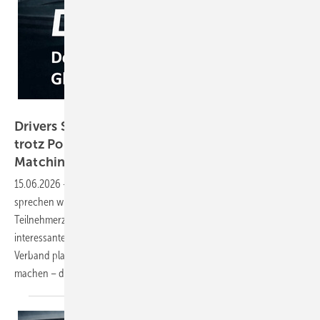
GW
Drivers Seat 43: Über VFF-Inside, Wachstum
trotz Politik-Frust und eine
Matching-Plattform
15.06.2026
-
Kurz vor dem VFF-Jahreskongress in Göttingen
sprechen wir mit Geschäftsführer Frank Lange über die
Teilnehmerzahlen, Peer Steinbrück als Keynote-Speaker und ein
interessantes neues Projekt einer Nachfolge-Plattform. Was der
Verband plant, um den Fensterfachhandel fit für die Zukunft zu
machen – das erfahren Sie in dieser
Folge.