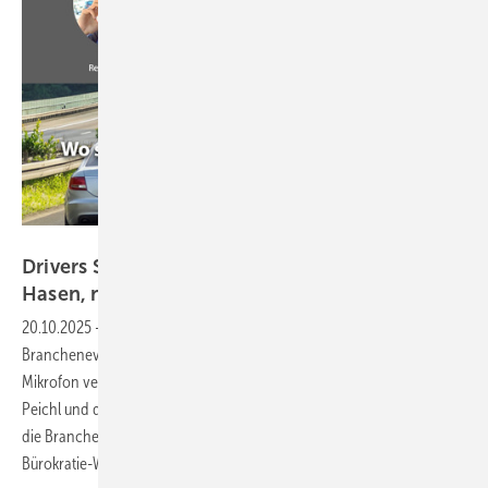
GW
Drivers Seat Special: Frischer Wind im ift – Alte
Hasen, neue
Ideen
20.10.2025
-
Das Podcast-Team meldet sich diesmal direkt vom
Branchenevent des Jahres: den 52. Rosenheimer Fenstertagen. Am
Mikrofon versammeln konnten wir den ift-Geschäftsführer Dr. Jochen
Peichl und den ift-Institutsleiter Prof. Dr. Winfried Heusler. Was bewegt
die Branche wirklich – und wie kämpft das ift gegen
Bürokratie-Wahnsinn?