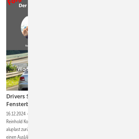
Drivers Seat Folge 25: Neue Wege im
Fensterbau
16.12.2024
-
In der aktuellen Folge von „Drivers` Seat“ blicken
Reinhold Kober, Daniel Mund und Dr. Stefan Lackner gemeinsam mit
aluplast zurück auf die Highlights des vergangenen Jahres und wagen
einen Ausblick auf Ereignisse und Innovationen im Fensterbau 2025.