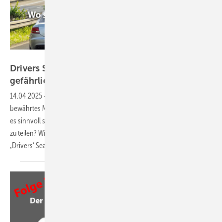
GW
Drivers Seat 29: Erfolgsbeteiligung – fair oder
gefährlich?
14.04.2025
-
Mitarbeiter am Unternehmenserfolg beteiligen – ein
bewährtes Modell. Aber was ist mit Misserfolgsbeteiligung? 🤔 Kann
es sinnvoll sein, auch Verantwortung für wirtschaftliche Rückschläge
zu teilen? Wir geben Antworten in unserer neuen Folge des Podcasts
‚Drivers‘
Seat‘!