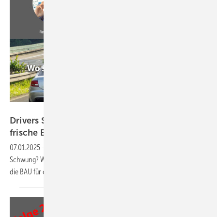
GW
Drivers Seat Folge 26: Die guten Vorsätze,
frische Energie und die BAU im
Fokus
07.01.2025
-
Jetzt reinhören und erfahren: Wie bleibt die Branche in
Schwung? Was treibt unsere Gastgeber an, und welche Impulse bringt
die BAU für das Jahr
2025?