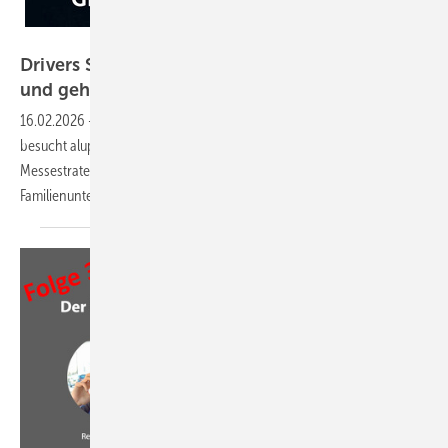
GW
Drivers Seat 39: aluplast blickt nach vorne –
und geht neue
Wege
16.02.2026
-
Sonderausgabe aus Karlsruhe: Die Podcast-Crew
besucht aluplast und spricht mit der Führungsebene über Marktlage,
Messestrategie und Produktneuheiten. Plus: Warum
Familienunternehmen in unsicheren Zeiten Vorteile
haben.