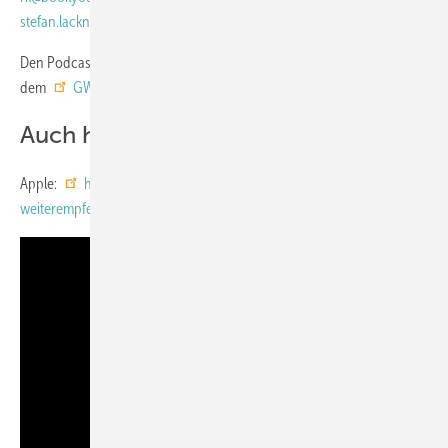
stefan.lackner@erentum.com
).
Den Podcast anhören kann man auch bei
Spotify
– oder hier auf
dem
GW YouTube-Kanal
Auch hier den Podcast hören:
Apple:
https://podcasts.apple.com/de/podcast/drivers-seat-42-
weiterempfehlunge…