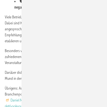
🛡️ Krisenmanagement: Professioneller Umgang mit
negativen Bewertungen
Viele Betriebe scheuen sich, aktiv nach Empfehlungen zu fragen.
Dabei sind Kunden meist gerne bereit zu helfen – wenn sie direkt
angesprochen werden. Das Geheimnis liegt darin,
Empfehlungsmarketing als festen Prozess im Unternehmen zu
etablieren und alle Mitarbeiter dafür zu sensibilisieren.
Besonders wertvoll: der direkte O-Ton-Austausch zwischen
zufriedenen und potenziellen Kunden. Das funktioniert bei
Veranstaltungen genauso wie über Business-Plattformen wie LinkedIn.
Darüber diskutieren Dr. Stefan Lackner, Reinhold Kober und Daniel
Mund in der neuesten Ausgabe des Podcasts Drivers' Seat.
Übrigens: Auch Sie können ein Thema für diesen speziellen
Branchenpodcast vorschlagen - melden Sie sich dazu einfach bei
Daniel Mund
(
mund@glaswelt.de
),
Reinhold Kober
(
rk@bookyourvideo.com
) oder
Stefan Lackner
(