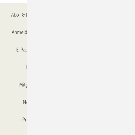
Abo- & Leserservice
AGB
Alle Inhalte chronologisch
Anmelden
Anmeldung & Registrierung
Datenschutz
E-Paper
Gentner Verlag
GLASWELT abonnieren
Impressum
Karriere bei Gentner
Team
Mitgliedschaften und Engagement
Mediaservice
Newsletter
Objekt des Monats
RSS-Feed
Privacy Manager
Veranstaltungen / Webinare