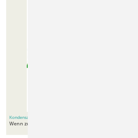
Kondensat im Fensterfalz
Wenn zu viel Feuchtigkeit im Fensterfalz
ist