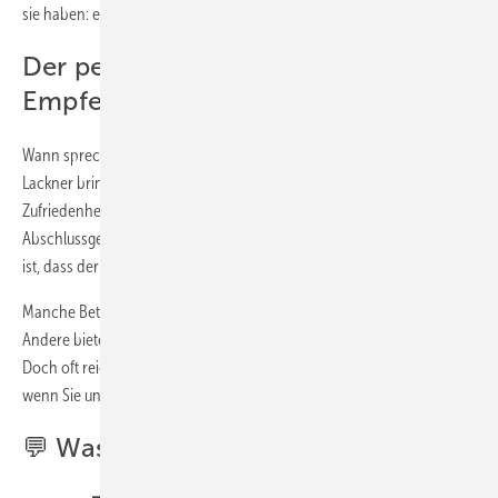
sie haben: echte Weiterempfehlungen zufriedener Kunden.
Der perfekte Moment für die
Empfehlungsbitte
Wann spreche ich Kunden auf Weiterempfehlungen an? Stefan
Lackner bringt es auf den Punkt: "Das ist der Moment der höchsten
Zufriedenheit." Ob nach erfolgreicher Montage, beim
Abschlussgespräch oder nach einem Serviceeinsatz – entscheidend
ist, dass der Kunde seine Begeisterung bereits geäußert hat.
Manche Betriebe nutzen spezielle Empfehlungskarten mit Team-Foto.
Andere bieten kleine Goodies für erfolgreiche Weiterempfehlungen.
Doch oft reicht schon die ehrliche Bitte: "Ich würde mich freuen,
wenn Sie uns weiterempfehlen würden."
💬 Was erwartet Sie in Folge 42?