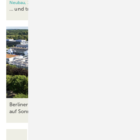
Neubau, 3-fach-Verglasung, Lüftungsanlage
… und trotzdem Schimmel am
Fenster
Berliner Stadtwerke stellen zwei Krankenhäuser
auf Sonnenstrom
um