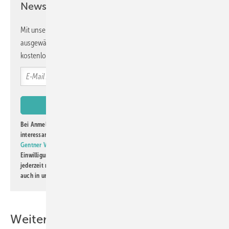
Newsletter!
Mit unserem Newsletter erhalten Sie regelmäßig von uns
ausgewählte Informationen und Neuigkeiten, gebündelt und
kostenlos direkt ins Postfach.
Bei Anmeldung zu diesem Newsletter bin ich damit einverstanden, über
interessante Verlags- und Online-Angebote
der Marken der Alfons W.
Gentner Verlag GmbH & Co. KG
informiert zu werden. Diese
Einwilligung kann ich jederzeit widerrufen und eine Abmeldung ist
jederzeit möglich. Informationen zum Umgang mit Daten finden Sie
auch in unserer
Datenschutzerklärung
.
Weitere Inhalte