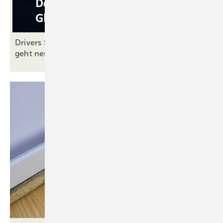
Drivers Seat 39: aluplast blickt nach vorne – und
geht neue
Wege