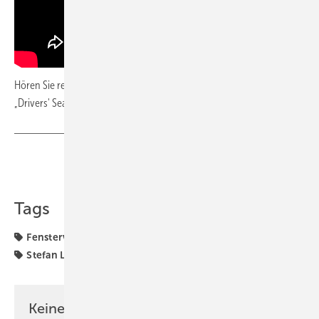
Hören Sie rein in unsere zweiundvierzigste Folge des Podcast-Formats
„Drivers' Seat"!
Teilen
Link kopieren
Tags
Fenstervertrieb
Folge
Podcast
Reinhold Kober
Stefan Lackner
Vertrieb
aluplast
Keine Zeit? Kein Problem mit dem GW