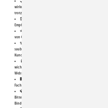
🤝 Der Vertrauensfaktor: Warum Weiterempfehlungen
wirkungsvoller sind als klassische Werbung – und
trotzdem vernachlässigt werden
⏰ Timing ist alles: Wann der perfekte Moment für die
Empfehlungsbitte ist und wie Sie ihn erkennen
⭐ Google vs. Authentizität: Wie Professionalisierung
von Online-Bewertungen deren Aussagekraft beeinflusst
✨ Empfehlungsfähige Momente schaffen: Von der
sauberen Baustelle bis zum freundlichen Monteur – was
Kunden begeistert
📱 Plattform-Strategien: Welche Kanäle wirklich
wichtig sind – von Google über LinkedIn bis zur eigenen
Website
🏢 B2B-Potenzial: Wie Fensterproduzenten ihre
Fachhandelspartner als Markenbotschafter gewinnen
💎 Kundenbindung durch Wertschätzung: Warum die
Bitte um Empfehlung auch ein mächtiges
Bindungsinstrument ist