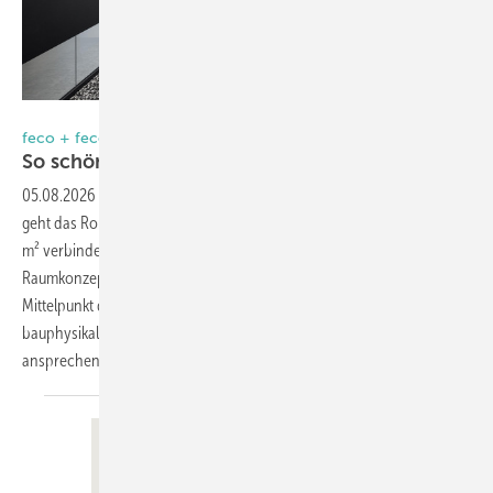
Nikolay Kazakov www.kazakov.de
feco + feco-feederle
So schön kann es beim Zahnarzt
sein
05.08.2026
-
Wo häufig nüchterne Praxisatmosphäre vorherrscht,
geht das Roka-Versorgungszentrum in Stuttgart andere Wege: Auf 750
m² verbindet es das komplette Spektrum der Zahnmedizin mit einem
Raumkonzept, das Patienten die Anspannung nehmen soll. Im
Mittelpunkt des Interieurs stehen Trennwände von feco, die
bauphysikalische Anforderungen und gestalterischen Anspruch
ansprechend
vereinen.