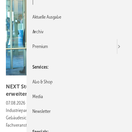
|
Aktuelle Ausgabe
Archiv
Premium
Services
Wicona / MEDIASHOTS
Abo & Shop
NEXT Studio gewinnt 3 neue Partner und
erweitert
Programm
Media
07.08.2026
-
Die Plattform für Gebäudehülle wächst mit drei neuen
Industriepartnern und einem Ausstellungsbereich für
Newsletter
Gebäudesicherheit. Für den Herbst 2026 stehen mehrere
Fachveranstaltungen auf dem
Programm.
Specials