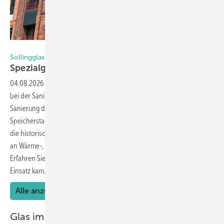
Foto: Sollingglas
Sollingglas: Auftrag in der Hamburger Speicherstadt
Spezialgläser für historische
Stahlfenster
04.08.2026
-
Historische Stahlfenster mit schlanken Profilen stellen
bei der Sanierung hohe Anforderungen an die Verglasung. Für die
Sanierung der Maschinenzentralstation in der Hamburger
Speicherstadt entwickelte Sollingglas eine objektspezifische Lösung,
die historische Optik und moderne bauphysikalische Anforderungen
an Wärme-, Schall- und Sonnenschutz miteinander verbindet.
Erfahren Sie, welche neue Lösung statt des klassischen Verkittens zum
Einsatz
kam.
Alle anzeigen
Glas im Interieur