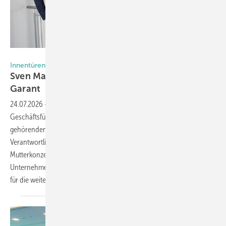
Arbonia
Innentüren
Sven Mang verstärkt Führung von Prüm und
Garant
24.07.2026
-
Seit 1. Juli 2026 erweitert Sven Mang die
Geschäftsführungen der beiden zur Schweizer Arbonia-Gruppe
gehörenden Türenhersteller Prüm und Garant. Der bisherige
Verantwortliche für den Bereich Operations im Arbonia-
Mutterkonzern übernimmt damit zusätzliche Verantwortung in der
Unternehmensleitung. Die Erweiterung soll die beiden Türenhersteller
für die weitere Entwicklung
stärken.