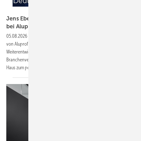
Aluprof
Jens Eberhard übernimmt Geschäftsführung
bei Aluprof
Deutschland
05.08.2026
-
Jens Patrick Eberhard übernimmt die Geschäftsführung
von Aluprof Deutschland und verantwortet künftig die strategische
Weiterentwicklung in der gesamten DACH-Region. Der junge
Branchenveteran wechselt nach Stationen bei Oknoplast und Heim &
Haus zum polnischen
Aluminiumspezialisten.