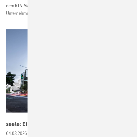
dem RTS-Magazin über die zukünftige Ausrichtung des
Unternehmens.
David Kelly
seele: Eine hängende Glasfassade für
Brisbane
04.08.2026
-
Rund 2400 m² gebogenes Glas bilden die wellenförmige