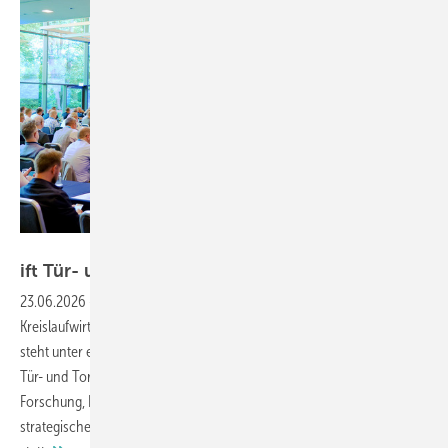
ift Rosenheim
ift Tür- und Tortage erstmals in
Münster
23.06.2026
-
Automatisierung, Cybersicherheit, Klimaresilienz,
Kreislaufwirtschaft und die neue BauPVO – die Tür- und Torbranche
steht unter erheblichem Veränderungsdruck. Auf den Rosenheimer
Tür- und Tortagen am 10. und 11. Juni 2026 lieferten Referenten aus
Forschung, Normung und Praxis konkrete Einordnungen und
strategische Impulse. Erstmals fand der Branchentreff in Münster