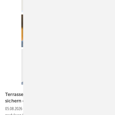
GLASWELT
Terrassendächer: Vormontage und Schulung
sichern die
Qualität
05.08.2026
-
Terrassendächer entwickeln sich vom Einzelprodukt zur