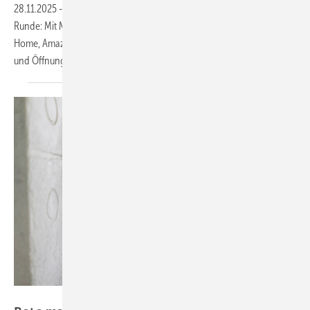
28.11.2025
-
Der smarte Fenstergriff von Siegenia geht in die zweite
Runde: Mit Matter-Unterstützung lässt sich die Lösung jetzt in Apple
Home, Amazon Alexa oder Google Home einbinden. Auch Mechanik
und Öffnungsüberwachung wurden
verbessert.
Roto Fenster- und Türtechnologie