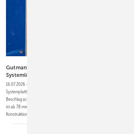
Gutmann / KI-generiert
Gutmann und Winkhaus: Neue RC3-
Systemlösung ab 78 mm
Bautiefe
16.07.2026
-
Gutmann erweitert seine bestehende RC3-
Systemplattform um eine neue Kombination mit dem Winkhaus-
Beschlag activPilot. Die geprüfte Lösung für Holz-Aluminium-Fenster
ist ab 78 mm Bautiefe verfügbar und bietet Verarbeitern mehr
Konstruktionsflexibilität.