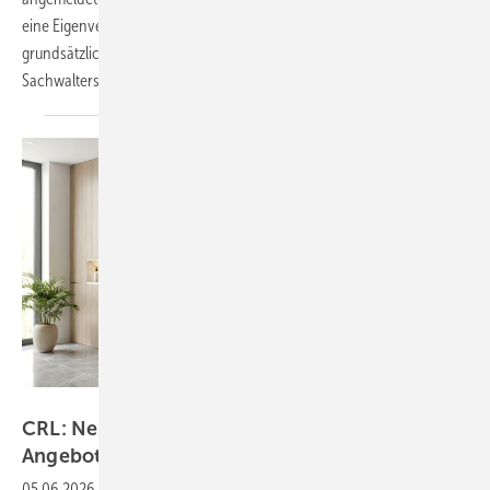
eine Eigenverwaltung angeordnet. Das Unternehmen bleibt damit
grundsätzlich handlungsfähig, steht jedoch unter Aufsicht eines
Sachwalters.
C.R. Laurence
CRL: Neuer Murello Duschtürbeschlag im
Angebot
05.06.2026
-
Mit dem neuen Duschtürbeschlag Murello stellt C.R.