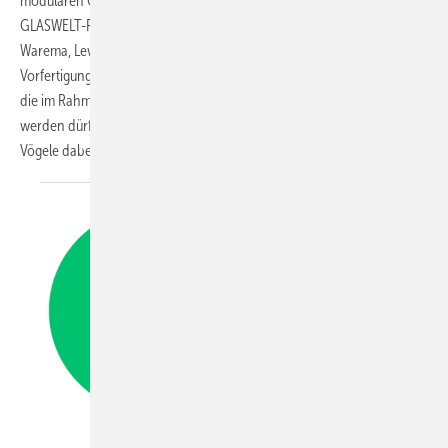
modularen Outdoor-Living-Lösung. In einer Interviewserie spricht
GLASWELT-Ressortleiter Olaf Vögele mit Vertretern von TS Aluminium,
Warema, Lewens, weinor und dem Bundesverband Wintergarten über
Vorfertigung, Montage und Qualifizierung für genormte Baufertigteilen,
die im Rahmen eines handwerksähnlichen Gewerbes eingebaut
werden dürfen. Als Metallbaumeister und Sachverständiger bringt
Vögele dabei seine eigene Praxiserfahrung in die Gespräche
ein.