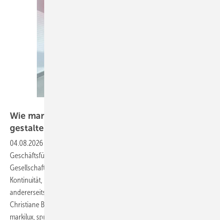
markilux
Wie markilux den Generationenwechsel
gestalten
will
04.08.2026
-
Mit dem Eintritt von Ivo Scherkamp in die
Geschäftsführung hat für markilux ein neues Kapitel begonnen. Als
Gesellschafter und Mitglied der Inhaberfamilie steht er einerseits für
Kontinuität, möchte dem traditionsreichen Markisenhersteller
andererseits aber auch neue Impulse geben. Gemeinsam mit
Christiane Berning, Leiterin Marketing & Business Development bei
markilux, spricht er im ausführlichen Interview mit der GLASWELT und