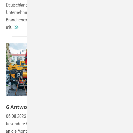
Deutschland GmbH und verantwortet die Aktivitäten des
Unternehmens in Deutschland, Österreich und der Schweiz. Der
Branchenexperte bringt über 30 Jahre Erfahrung im Maschinenbau
mit.
Heavydrive
6 Antworten zu XXL
Gläsern
06.08.2026
-
Scheiben jenseits klassischer Standardmaße stellen
besondere Anforderungen an die Lieferkette, Fertigung, Logistik sowie
an die Montage. Hannes Spiß erläutert die Details, worauf bei XXL-