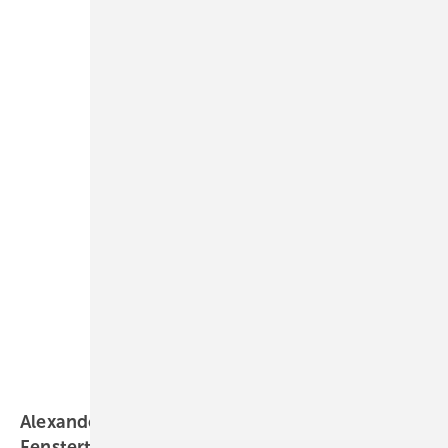
Daniel Mund / GW
Alexander Dupp: Impulsgeber für die moderne
Fenstertechnik