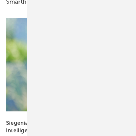
Smarthome
Siegenia
Siegenias smarter Fenstergriff wird noch
intelligenter