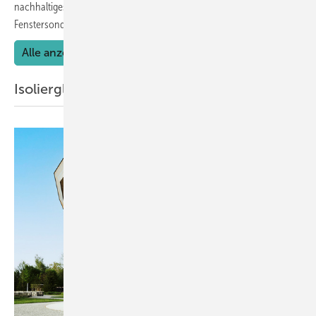
nachhaltiges Wachstum ebnen – und warum der Spezialist im
Fenstersonderbau heute weit mehr ist, als ein
Fertigungspartner.
Alle anzeigen
Isolierglas