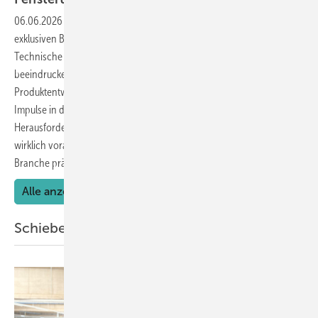
06.06.2026
-
In der aktuellen Ausgabe der GW werfen wir einen
exklusiven Blick auf Alexander Dupp und das von ihm aufgebaute
Technische Entwicklungs- und Leistungszentrum (TELZ). Mit einer
beeindruckenden Kombination aus Sachverständigentätigkeit,
Produktentwicklung und praxisnaher Prüfung setzt das TELZ neue
Impulse in der Fenster- und Fassadenbranche. Doch welche
Herausforderungen treiben die Arbeit an modernen Bauelementen
wirklich voran – und welche Lösungen könnten die Zukunft der
Branche
prägen?
Alle anzeigen
Schiebe- und Großflächenelemente