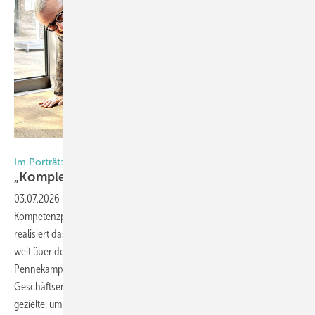
Foto: Daniel Mund / GW
Im Porträt: Ventana Deutschland
„Komple xe Fenster? Genau unser
Ding!“
03.07.2026
-
Ventana Deutschland ist europaweit einzigartig: Als der
Kompetenzpartner für komplexe Fenstersonderanfertigungen
realisiert das Unternehmen Projekte aus Kunststoff und Aluminium, die
weit über den Standard hinausgehen. Die Geschäftsführenden Judith
Pennekamp, Stefan Schwanekamp und Bereichsleiter Markt- und
Geschäftsentwicklung Daniel Lechtenberg erläutern im Gespräch, wie
gezielte, umfassende Investitionen und eine klare Struktur den Weg für