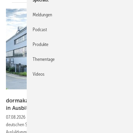
Meldungen
Podcast
Produkte
Thementage
Videos
dormakaba
dormakaba: Zehn-Millionen-Euro-Investition
in Ausbildung und
Fertigung
07.08.2026
-
Der Spezialist für Zutrittslösungen stärkt seinen
deutschen Standort mit einem neu fertiggestellten
Ausbildungszentrum und einer modernisierten Produktion. Die