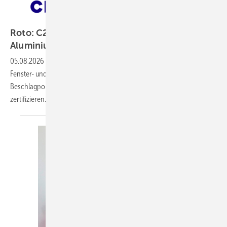
Cradle to Cradle Products Innovation Institute
Roto: C2C-Zertifizierung für komplettes
Aluminium-Beschlagportfolio
05.08.2026
-
Als erster Beschlaghersteller lässt die Roto Frank
Fenster- und Türtechnologie GmbH ihr komplettes Aluminium-
Beschlagportfolio nach dem Cradle to Cradle Certified® Standard
zertifizieren.