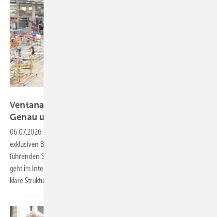
Daniel Mund / GW
Ventana Deutschland: „Komplexe Fenster?
Genau unser
Ding!“
06.07.2026
-
In der aktuellen Juli-Ausgabe der GW werfen wir einen
exklusiven Blick auf Ventana Deutschland – einen europaweit
führenden Spezialisten für komplexe Fenstersonderanfertigungen. Es
geht im Interview mit der Geschäftsleitung um große Investitionen,
klare Strukturen und einen ganz besonderen
Kundenservice.