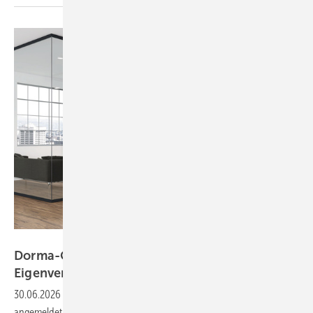
Dorma-Glas
Dorma-Glas insolvent – Verfahren in
Eigenverwaltung
eröffnet
30.06.2026
-
Die Dorma-Glas GmbH aus Bad Salzuflen hat Insolvenz
angemeldet. Das Amtsgericht Bielefeld hat das Verfahren eröffnet und