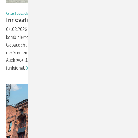
Foto: Isolar
Glasfassade für Sonnen- und Vogelschutz
Innovation in Glas und
Flachs
04.08.2026
-
Der Hybrid-Flachs-Pavillon in Wangen im Allgäu
kombiniert gewickelte Naturfasern mit einer vollverglasten
Gebäudehülle. Verantwortlich für Produktion, Lieferung und Einbau
der Sonnen- und Vogelschutzgläser war Glas Natter aus Regensburg.
Auch zwei Jahre nach Eröffnung überzeugt der Bau technisch wie
funktional.