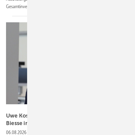
Gesamtinvestitionen übersteigen zehn Millionen
Euro.
Biesse Deutschland GmbH
Uwe Kosok übernimmt Geschäftsführung von
Biesse in der
DACH-Region
06.08.2026
-
Uwe Kosok leitet seit dem 1. Juli 2026 die Biesse