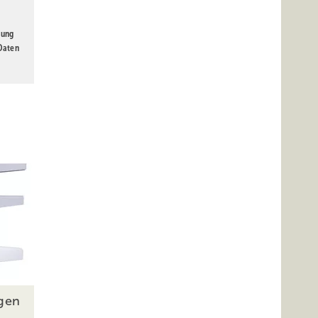
gung
 Daten
gen