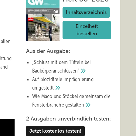
Inhaltsverzeichnis
Einzelheft
bestellen
 allen
Aus der Ausgabe:
chtung
„Schluss mit d em Tüfteln bei
band
Baukörperanschlüssen“
Auf biozidfreie Imprägnierung
umgestellt
Wie Maco und Stöckel gemeinsam die
Fensterbranche
gestalten
2 Ausgaben unverbindlich testen:
Jetzt kostenlos testen!