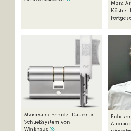
Marc Ar
Köster:
fortges
Maximaler Schutz: Das neue
Führung
Schließsystem von
Alumini
Winkhaus
überni