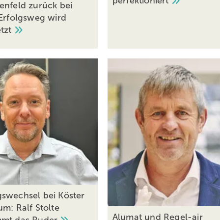
perfektioniert
enfeld zurück bei
 Erfolgsweg wird
etzt
swechsel bei Köster
um: Ralf Stolte
Alumat und Regel-air
mmt das
Ruder