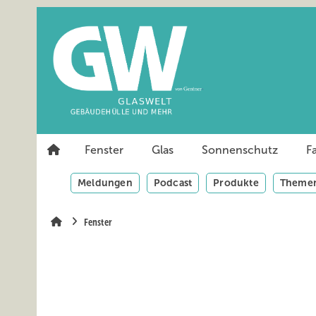
Springe
Springe
Springe
auf
auf
auf
Hauptinhalt
Hauptmenü
SiteSearch
Fenster
Glas
Sonnenschutz
F
Meldungen
Podcast
Produkte
Themen
Fenster