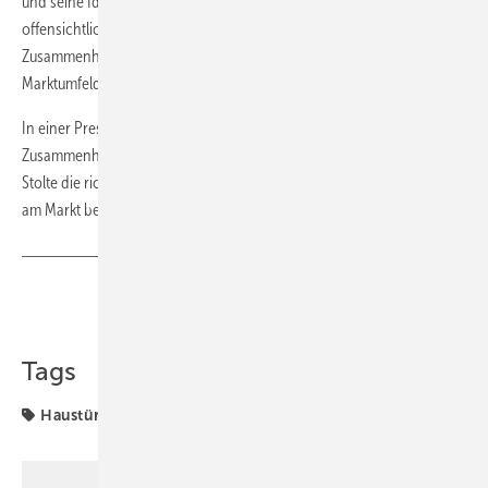
und seine Identität stärkt. Die Schwerpunkte liegen dabei
offensichtlich auf einer strategischen Ausrichtung und dem
Zusammenhalt des Teams, um auch in einem dynamischen
Marktumfeld konkurrenzfähig zu bleiben.
In einer Pressemitteilung heißt es: „In einer herausfordernden Zeit, die
Zusammenhalt, Durchhaltevermögen und Weitsicht erfordert, ist Ralf
Stolte die richtige Person, damit sich Köster Aluminium gewohnt stark
am Markt behaupten kann.“
Teilen
Link kopieren
Tags
Haustür
Haustüren