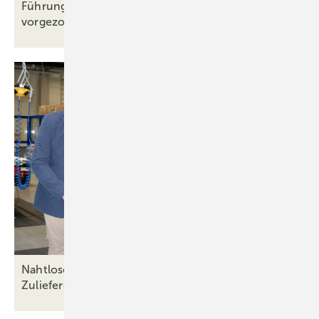
Führungswechsel bei Köster Aluminium
vorgezogen
Nahtlose Lieferkette bei Groke – Wie Gargiulo als
Zulieferer
überzeugt