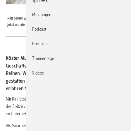
Köster Aluminium
Meldungen
Ralf Stolte war zuletzt Prokurist sowie Leiter Innendienst im Unternehmen,
jetzt wurde er zum Geschäftsführer ernannt.
Podcast
Produkte
Köster Aluminium begrüßt Ralf Stolte als neuen
Thementage
Geschäftsführer – ein erfahrener Profi aus den eigenen
Reihen. Wie Stolte die Zukunft des Unternehmens
Videos
gestalten will und was der Führungswechsel bedeutet,
erfahren Sie im Beitrag.
Mit Ralf Stolte steht ab dem 11. Oktober 2024 ein erfahrener Profi an
der Spitze von Köster Aluminium GmbH & Co. KG: Er ist bald 25 Jahre
im Unternehmen.
Als Mitarbeiter der ersten Stunde und mit langjähriger Erfahrung als