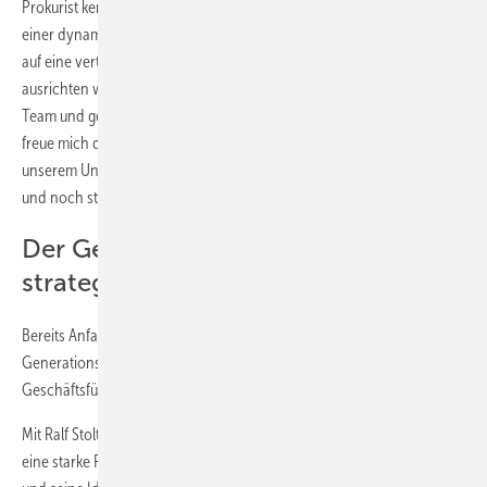
Prokurist kennt Stolte das Unternehmen und seine Abläufe bestens. In
einer dynamischen Marktsituation setzt Köster Aluminium mit Stolte
auf eine vertraute Persönlichkeit, die das Unternehmen zukunftssicher
ausrichten wird. „Der aktuellen Marktlage treten wir als geschlossenes
Team und gestärkt durch strukturelle Veränderungen entgegen. Ich
freue mich darauf, unsere Zukunft in die Hand zu nehmen und
unserem Unternehmen gemeinsam mit den Mitarbeitern eine neue
und noch stärkere Identität zu verleihen,“ betont Stolte.
Der Generationswechsel als
strategische Neuausrichtung
Bereits Anfang 2023 leitete das Unternehmen den
Generationswechsel ein, als Heinrich Nowak die alleinige
Geschäftsführung von Michael Köster übernahm.
Mit Ralf Stolte als neuem Geschäftsführer setzt Köster Aluminium auf
eine starke Führungsfigur, die das Unternehmen weiter auf Kurs hält