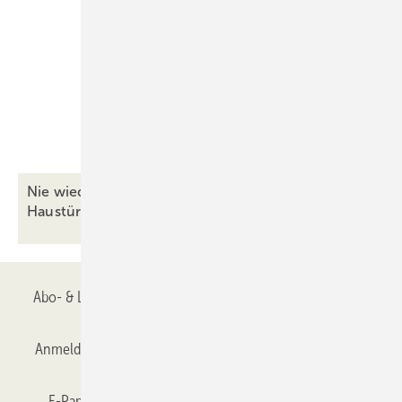
Nie wieder nachjustieren: Siegenia macht
Haustüren
resilienter
Abo- & Leserservice
AGB
Alle Inhalte chronologisch
Anmelden
Anmeldung & Registrierung
Datenschutz
E-Paper
Gentner Verlag
GLASWELT abonnieren