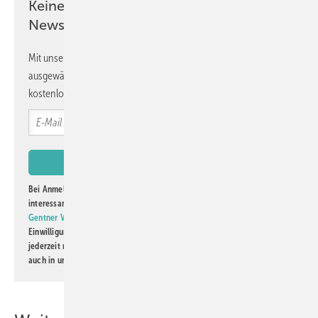
Keine Zeit? Kein Problem mit dem GW
Newsletter!
Mit unserem Newsletter erhalten Sie regelmäßig von uns
ausgewählte Informationen und Neuigkeiten, gebündelt und
kostenlos direkt ins Postfach.
Bei Anmeldung zu diesem Newsletter bin ich damit einverstanden, über
interessante Verlags- und Online-Angebote
der Marken der Alfons W.
Gentner Verlag GmbH & Co. KG
informiert zu werden. Diese
Einwilligung kann ich jederzeit widerrufen und eine Abmeldung ist
jederzeit möglich. Informationen zum Umgang mit Daten finden Sie
auch in unserer
Datenschutzerklärung
.