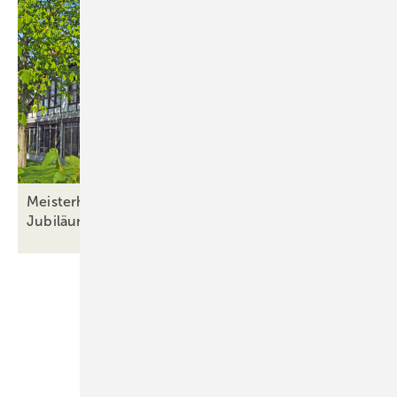
Meisterhafte Haustüren seit 1964: Brosch feiert
Jubiläum