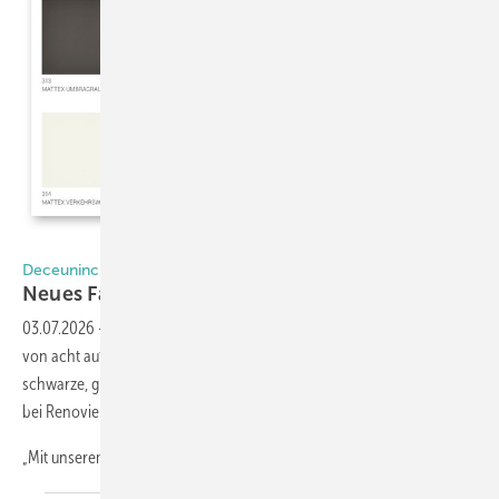
Fotos: Deceuninck Germany GmbH
Deceuninck setzt auf Design
Neues Farbprogramm mit
Mattex-Folien
03.07.2026
-
Deceuninck erhöht die Anzahl der lagerhaltigen Folien
von acht auf zehn und führt neue Mattex-Folien ein. Besonders
schwarze, graue und Aluminiumtöne sowie klassische Brauntöne sind
bei Renovierung und Neubau stark nachgefragt.
„Mit unserem neuen Farbkonzept setzen wir ein klares Zeichen
für...