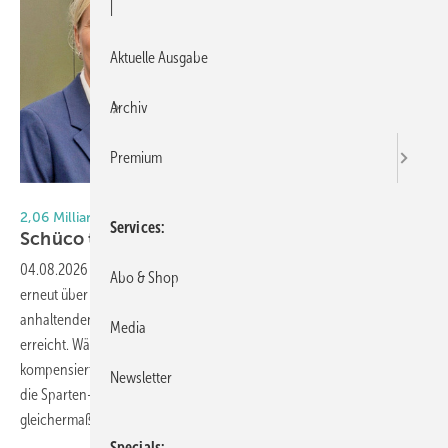
|
Aktuelle Ausgabe
Archiv
Premium
Foto: Schüco Int. KG
2,06 Milliarden Euro Umsatz durch Internationalisierung
Services
Schüco trotzt
Baukrise
04.08.2026
-
Die Schüco Gruppe hat 2025 einen Gesamtumsatz von
Abo & Shop
erneut über 2 Mrd. Euro erwirtschaftet und damit trotz der
anhaltenden deutschen Baukrise ein Plus von fast einem Prozent
Media
erreicht. Während der Heimatmarkt um knapp 3 % schrumpfte,
kompensierten die internationalen Märkte den Rückgang. Ein Blick auf
Newsletter
die Sparten-Entwicklung zeigt: Nicht alle Bereiche profitieren
gleichermaßen vom
Erfolg.
Specials