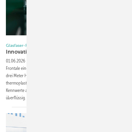
Foto: Rehau
Glasfaser-Profile, Digitaldruck und Artevo-Ausbau
Innova tions-Offensive bei
Rehau
01.06.2026
-
Mit Rau-Infinio stellt Rehau Window Solutions auf der
Frontale eine langglasfaserverstärkte Technologie vor, die Profile über
drei Meter Höhe bei schlanken Ansichten ermöglicht. Das
thermoplastische Pultrusionsverfahren erreicht mechanische
Kennwerte auf Aluminium-Niveau und macht Stahlverstärkungen
überflüssig.