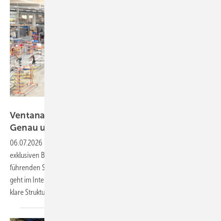
Daniel Mund / GW
Ventana Deutschland: „Komplexe Fenster?
Genau unser
Ding!“
06.07.2026
-
In der aktuellen Juli-Ausgabe der GW werfen wir einen
exklusiven Blick auf Ventana Deutschland – einen europaweit
führenden Spezialisten für komplexe Fenstersonderanfertigungen. Es
geht im Interview mit der Geschäftsleitung um große Investitionen,
klare Strukturen und einen ganz besonderen
Kundenservice.