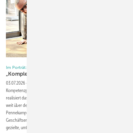
Foto: Daniel Mund / GW
Im Porträt: Ventana Deutschland
„Komple xe Fenster? Genau unser
Ding!“
03.07.2026
-
Ventana Deutschland ist europaweit einzigartig: Als der
Kompetenzpartner für komplexe Fenstersonderanfertigungen
realisiert das Unternehmen Projekte aus Kunststoff und Aluminium, die
weit über den Standard hinausgehen. Die Geschäftsführenden Judith
Pennekamp, Stefan Schwanekamp und Bereichsleiter Markt- und
Geschäftsentwicklung Daniel Lechtenberg erläutern im Gespräch, wie
gezielte, umfassende Investitionen und eine klare Struktur den Weg für