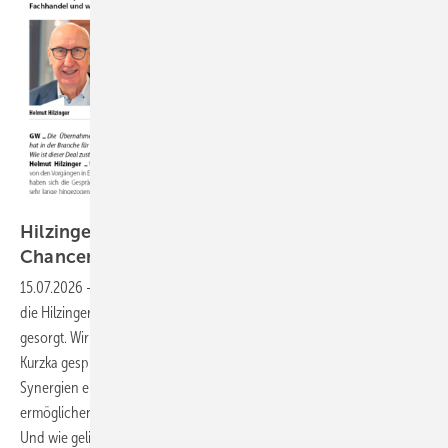
Porträtbilder: Hilzinger, Collage GW
Hilzinger im Fokus: Wie das Unternehmen seine
Chancen
nutzt
15.07.2026
-
Die Übernahme von Müller Fenster und Fassaden durch
die Hilzinger-Gruppe hat in der Branche für viel Gesprächsstoff
gesorgt. Wir haben mit Helmut und Armin Hilzinger sowie Martin
Kurzka gesprochen und dabei zentrale Fragen beleuchtet: Welche
Synergien ergeben sich aus dem Deal? Welche Strategien
ermöglichen das Wachstum in einer herausfordernden Marktlage?
Und wie gelingt es Hilzinger, immer wieder große Übernahmen