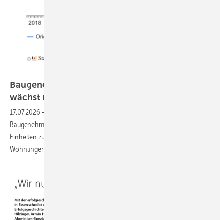
Destatis
Baugenehmigungen im Mai: Wohnungsbau
wächst um fast 25
%
17.07.2026
-
Positive Signale für die Fensterbranche: Die
Baugenehmigungen für Wohnungen legten im Mai um 25 % auf 21.000
Einheiten zu. Im bisherigen Jahresverlauf wurden bereits 105.000
Wohnungen genehmigt – 15 % mehr als im
Vorjahreszeitraum.