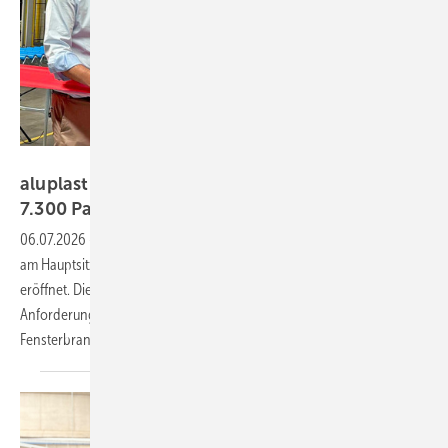
Book Your Video
aluplast weiht 33-Meter-Hochregallager mit
7.300 Palettenplätzen
ein
06.07.2026
-
Mit einer Investition von 20 Millionen Euro hat aluplast
am Hauptsitz in Karlsruhe ein vollautomatisiertes Hochregallager
eröffnet. Die Anlage mit 7.300 Palettenplätzen soll den steigenden
Anforderungen an Flexibilität und Geschwindigkeit in der
Fensterbranche
begegnen.