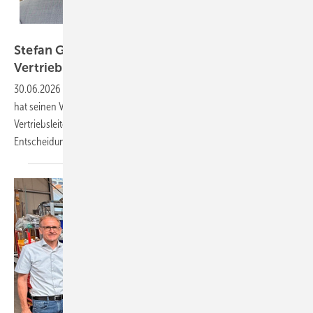
Ventana Deutschland
Stefan Gerling verantwortet jetzt den Ventana-
Vertrieb
Deutschland
30.06.2026
-
Der Fenstersonderbau-Spezialist Ventana Deutschland
hat seinen Vertrieb neu organisiert und Stefan Gerling als
Vertriebsleiter Deutschland eingesetzt. Die Umstrukturierung soll
Entscheidungswege verkürzen und die Kundennähe
stärken.