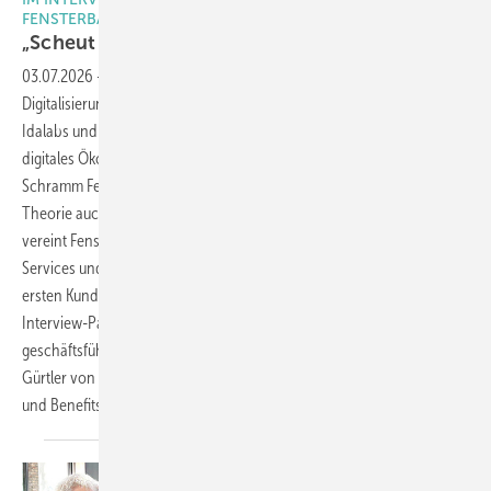
FENSTERBAU UND IDALABS
„Scheut euch nicht vor der
Digitalisierung!“
03.07.2026
-
Eine wegweisende Dreiecks-Partnerschaft zeigt, wie die
Digitalisierung im Fensterbau zum Erfolgstreiber für Fensterprofis wird:
Idalabs und Rehau Window Solutions entwickeln in Kooperation ein
digitales Ökosystem speziell für die Fensterbranche, während
Schramm Fensterbau als innovativer Pilotkunde beweist, dass die
Theorie auch in der Praxis funktioniert. Die cloudbasierte Lösung
vereint Fensterbausoftware und Rehau Connect+ inklusive digitalen
Services und Tools. So wird die komplette Wertschöpfungskette vom
ersten Kundenkontakt bis zur Montage durchgängig digitalisiert. Die
Interview-Partner Peter Hertlein von Rehau Window Solutions,
geschäftsführender Gesellschafter Matthias Schramm und Tobias
Gürtler von Idalabs erläutern in diesem Beitrag die Zusammenhänge
und
Benefits.