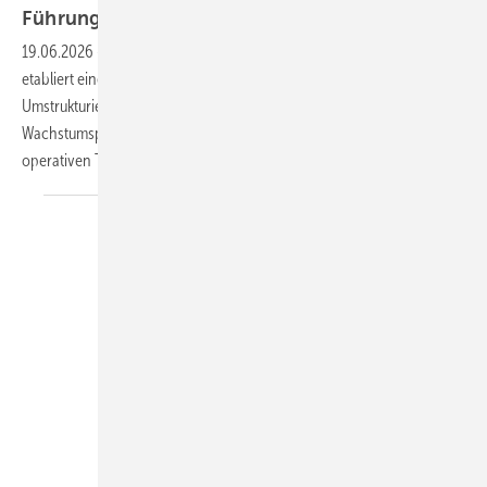
Führungsstruktur neu
auf
19.06.2026
-
Der Fenstersonderbau-Spezialist Ventana Deutschland
etabliert eine neue Führungsebene mit vier Bereichsleitern. Die
Umstrukturierung soll das Unternehmen für die nächste
Wachstumsphase rüsten und Entscheidungen näher an die
operativen Themen
bringen.