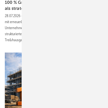
100 % Grünstrom seit 2025 – Dekarbonisierung
als strategisches
Ziel
28.07.2026
-
Rehau Window Solutions hat 2025 die Vollversorgung
mit erneuerbarem Strom an praktisch allen Standorten erreicht. Das
Unternehmen kombiniert Energieeffizienzmaßnahmen mit
strukturierten Ansätzen für grüne Energie, um
Treibhausgasemissionen systematisch zu
reduzieren.