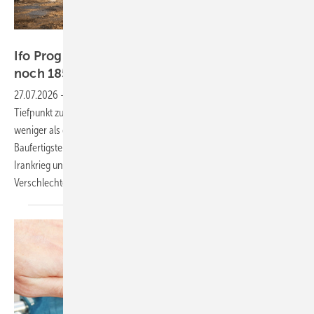
Made with Google AI
Ifo Prognose: Wohnungsbau sinkt 2026 auf nur
noch 185.000
Einheiten
27.07.2026
-
Die deutsche Baubranche steuert 2026 auf einen neuen
Tiefpunkt zu: Nur noch 185.000 Wohnungen werden fertiggestellt –
weniger als das Jahr 2025, das bereits durch besonders schwache
Baufertigstellungszahlen geprägt war. Das Ifo Institut macht den
Irankrieg und die anziehende Bauinflation für die weitere
Verschlechterung
verantwortlich.