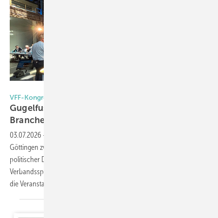
Foto: Daniel Mund / GW
VFF-Kongress 2026
Gugelfuss übernimmt, Steinbrück fordert, die
Branche sucht ihren
Weg
03.07.2026
-
420 Teilnehmer erlebten beim Jahreskongress VFF in
Göttingen zwei intensive Kongresstage voller fachlicher Impulse und
politischer Diskussionen. Neben dem Führungswechsel an der
Verbandsspitze prägten konkrete Lösungsvorschläge für die Baukrise
die
Veranstaltung.