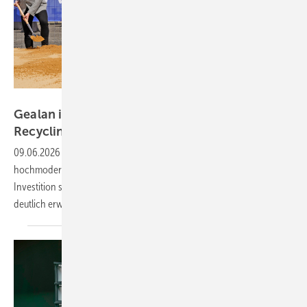
Gealan
Gealan investiert Millionen in
Recycling-Kapazitäten
09.06.2026
-
Das Kunststoff-Systemhaus Gealan startet den Bau einer
hochmodernen Recyclinghalle in Tanna. Die 6-Millionen-Euro-
Investition soll 2028 fertiggestellt sein und die Recycling-Kapazitäten
deutlich
erweitern.