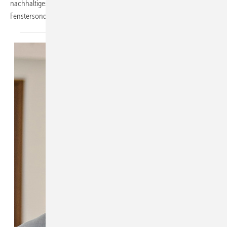
nachhaltiges Wachstum ebnen – und warum der Spezialist im
Fenstersonderbau heute weit mehr ist, als ein
Fertigungspartner.