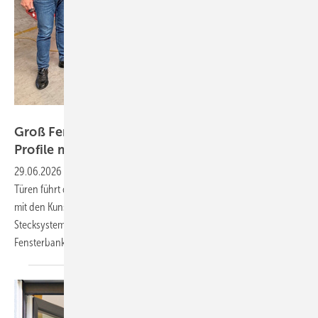
Deceuninck
Groß Fenster + Türen kombiniert Deceuninck-
Profile mit Perfect
System
29.06.2026
-
Das Passauer Traditionsunternehmen Groß Fenster +
Türen führt das Perfect System von Stemeseder ein und kombiniert es
mit den Kunststoffprofilen Elegant Infinity 76 von Deceuninck. Das
Stecksystem vereint Fenster, Sonnenschutz, Insektenschutz,
Fensterbank und weitere Komponenten zu einer
Einheit.