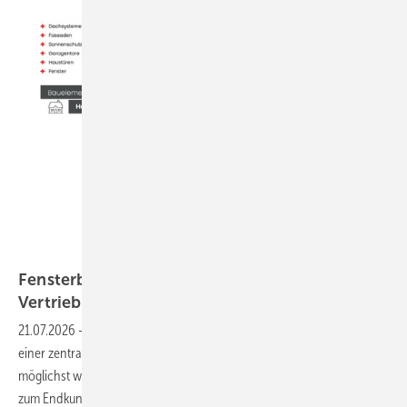
Primiere
Fensterbauer kämpfen mit komplexen
Vertriebswegen – neue Strategien
gesucht
21.07.2026
-
Bauelementehersteller und Fensterbauer stehen vor
einer zentralen Herausforderung: Wie bringen sie ihre Produkte mit
möglichst wenig Streuverlust durch den dreistufigen Vertriebskanal
zum Endkunden. Neue Kommunikationsstrategien helfen, die