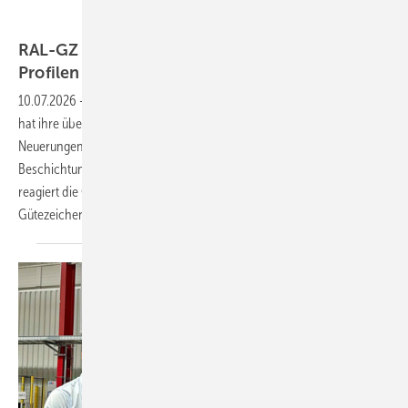
GKFP
RAL-GZ 716 Revision: Digitaldruck bei PVC-
Profilen jetzt offiziell
anerkannt
10.07.2026
-
Die Gütegemeinschaft Kunststoff-Fensterprofilsysteme
hat ihre überarbeitete RAL-GZ 716 veröffentlicht – mit wichtigen
Neuerungen. Digitaldruck wird erstmals als Verfahren für farbgebende
Beschichtungen anerkannt und auch bei Aluminium-PVC-Profilen
reagiert die Gütegemeinschaft auf das wachsende Segment in ihrem
Gütezeichen.