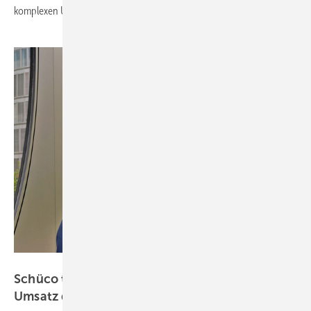
komplexen Übergabepunkte zu
optimieren.
Schüco Int. KG
Schüco trotzt Baukrise: 2,06 Milliarden Euro
Umsatz durch
Internationalisierung