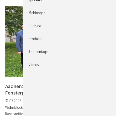
Meldungen
Podcast
Produkte
Thementage
Videos
Rewindo
Aachen: 1.000 PVC-Altfenster werden zu neuen
Fensterprofilen
31.07.2026
-
In Aachen werden bei der Sanierung von sechs
Wohnblöcken über 1.000 alte PVC-Fenster gegen moderne
Kunststofffenster getauscht – und die Altfenster landen nicht auf dem