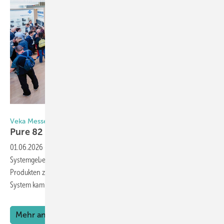
Foto: Veka
Veka Messestand wird zum Publikumsmagneten
Pure 82 und Colour Edition
überzeugen
01.06.2026
-
Erfolgreiche Fensterbau Frontale für Veka: Der
Systemgeber lockte mit seinem offenen Messestand und innovativen
Produkten zahlreiche Besucher an. Besonders das neue Pure 82-
System kam bei den Fachbesuchern gut
an.
Mehr anzeigen