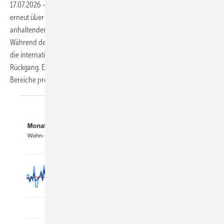
17.07.2026
-
Die Schüco Gruppe hat 2025 einen Gesamtumsatz von
erneut über 2 Milliarden Euro erwirtschaftet und damit trotz der
anhaltenden Baukrise in Deutschland ein Plus von 0,7 % erreicht.
Während der Heimatmarkt um knapp 3 % schrumpfte, kompensierten
die internationalen Märkte mit 1,3 Mrd. Euro Umsatz den
Rückgang. Ein Blick auf die Sparten-Entwicklung zeigt: Nicht alle
Bereiche profitieren gleichermaßen vom
Erfolg.