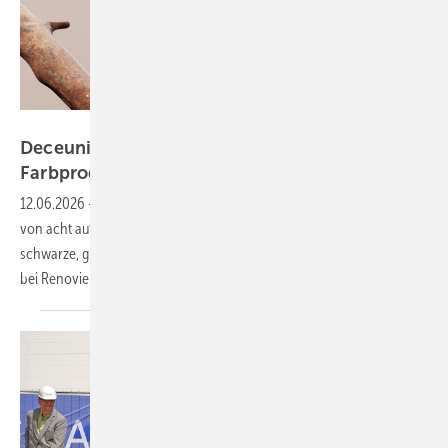
Deceuninck Germany GmbH
Deceuninck setzt auf Design: Neues
Farbprogramm mit
Mattex-Folien
12.06.2026
-
Deceuninck erhöht die Anzahl der lagerhaltigen Folien
von acht auf zehn und führt neue Mattex-Folien ein. Besonders
schwarze, graue und Aluminiumtöne sowie klassische Brauntöne sind
bei Renovierung und Neubau stark
nachgefragt.