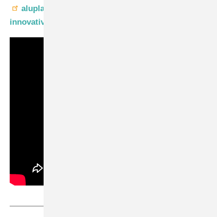
aluplast
– Ihrem Spezialisten, wenn es um
innovative Fenster-Systeme geht.