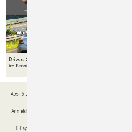
Drivers Seat 33: So steht es um die Servicequalität
im
Fensterbau
Abo- & Leserservice
AGB
Alle Inhalte chronologisch
Anmelden
Anmeldung & Registrierung
Datenschutz
E-Paper
Gentner Verlag
GLASWELT abonnieren