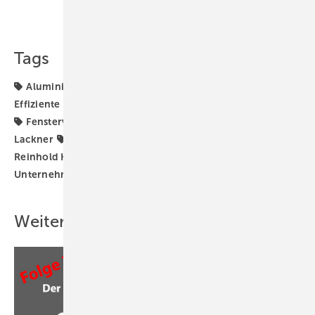
Teilen
Link kopieren
Tags
Aluminium
Aluminiumfenster
Daniel Mund
Effiziente Produktion
Fenstertuning
Fensterversand
Fenstervertrieb
Holzfenster
Kunststofffenster
Lackner
Patrick Seitz
Podcast
Produktion
Reinhold Kober
Stefan Lackner
Unternehmensführung
VFF
Wartung
aluplast
Weitere Inhalte