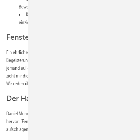
Bewertungen auch für regionale Anbieter entscheidend sind
Der Hausbesuch als Chance
– Warum Fensterbauer einen
einzigartigen Touchpoint haben
Fenster sind keine Ferraris
Ein ehrlicher Blick auf die Branche: Fenster lösen selten spontane
Begeisterung aus. Reinhold Kober: "Es kommt nur selten vor, dass
jemand auf der Straße stehen bleibt und sagt: Wow, dieses Fenster
zieht mir die Schuhe aus." Umso wichtiger werden andere Faktoren.
Wir reden über die Touchpoints, die den Unterschied machen.
Der Hausbesuch als Goldgrube
Daniel Mund hebt einen besonderen Vorteil der Fensterbranche
hervor: "Fensteranbieter können bei den Menschen zu Hause
aufschlagen." Diese Chance nutzen längst nicht alle optimal.