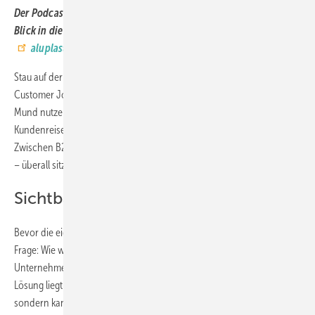
Der Podcast Drivers´Seat, der die Branche auf Trab hält – der
Blick in die Welt der Fensterbranche wird Ihnen präsentiert von
aluplast
, dem Pionier für innovative Fenstersysteme.
Stau auf der Autobahn – perfekte Gelegenheit für ein Gespräch über
Customer Journey. Dr. Stefan Lackner, Reinhold Kober und Daniel
Mund nutzen die Zwangspause für eine intensive Diskussion über
Kundenreisen in der Fensterbranche. Dabei wird schnell klar:
Zwischen B2B und B2C gibt es Unterschiede, aber eines bleibt gleich
– überall sitzen Menschen.
Sichtbarkeit als Grundvoraussetzung
Bevor die eigentliche Customer Journey beginnt, steht eine zentrale
Frage: Wie werde ich überhaupt sichtbar? Stefan Lackner: "Viele
Unternehmen sind Hidden Champions, die nicht sichtbar sind." Die
Lösung liegt nicht zwangsläufig in teurer Prominenz-Werbung,
sondern kann auch über Authentizität funktionieren.