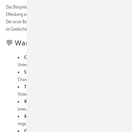
Das Beispiel Fensterversand.com mit Boris Becker und Stefan
Effenberg zeigt allerdings, wie Prominenz als Touchpoint funktioniert.
Der erste Berührungspunkt ist sofort da – die Marke wird erkannt und
im Gedächtnis verankert.
💬 Was erwartet Sie in Folge 34?
Customer Journey B2B vs. B2C
– Wo liegen die
Unterschiede und was bleibt gleich?
Sichtbarkeit ohne Millionen-Budget
– Wie Hidden
Champions trotzdem gefunden werden
Touchpoints in der Fensterbranche
– Von der
Visitenkarte bis zum Nachservice-Anruf
Werbung ohne Werbung
– Warum manche Unternehmen
bewusst auf klassische Werbung verzichten
Aus Reklamation wird Kundenbindung
– Wie Sie
negative Erfahrungen in positive Touchpoints verwandeln
Online-Rezensionen richtig nutzen
– Warum Google-