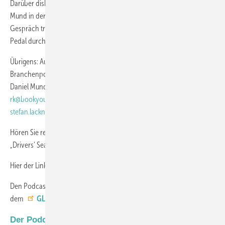
Darüber diskutieren Dr. Stefan Lackner, Reinhold Kober und Daniel
Mund in der neuesten Ausgabe der Podcasts Drivers' Seat – und das
Gespräch trägt vielleicht dazu bei, dass Sie demnächst wieder das
Pedal durchtreten können.
Übrigens: Auch Sie können ein
Thema
für in diesem speziellen
Branchenpodcast
vorschlagen
- melden Sie sich dazu einfach bei
Daniel Mund (
mund@glaswelt.de
), Reinhold Kober (
rk@bookyourvideo.com
) oder Stefan Lackner (
stefan.lackner@erentum.com
).
Hören Sie rein in unsere vierunddreißigste Folge des Podcast-Formats
„Drivers' Seat"!
Hier der Link für alle
iPhone-User
Den Podcast anhören kann man auch bei
Spotify
– oder hier auf
dem
GLASWELT YouTube-Kanal
Der Podcast Drivers` Seat wird präsentiert von