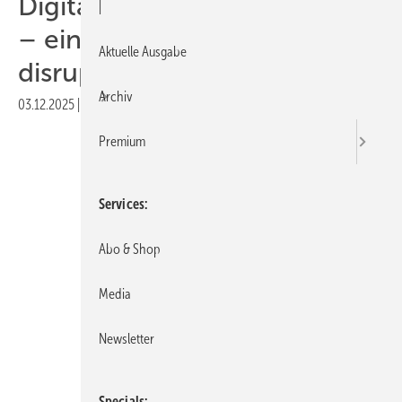
Digitaldruck auf PVC-Fenster
|
– einst belächelt, jetzt
Aktuelle Ausgabe
disruptiv?
Archiv
03.12.2025
|
Veröffentlicht in
Ausgabe 12-2025
Premium
Services
Abo & Shop
Media
Newsletter
Specials