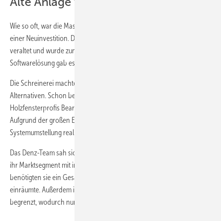
Alte Anlage wurde zum Engpass
Wie so oft, war die Maschine der Ausgangspunkt für die Überlegung
einer Neuinvestition. Die Produktionsanlage war technologisch
veraltet und wurde zunehmend zum Engpass. Mit der bestehenden
Softwarelösung gab es keine softwareseitige Maschinenansteuerung.
Die Schreinerei machte sich auf die Suche nach zukunftsfähigen
Alternativen. Schon bei der ersten CNC-Anlage hatten die
Holzfensterprofis Bearbeitungen in Eigenregie programmiert.
Aufgrund der großen EDV-Affinität konnten sie den Aufwand für eine
Systemumstellung realistisch einschätzen.
Das Denz-Team sah sich vor vielen Herausforderungen gestellt. Um
ihr Marktsegment mit individuell entwickelten Lösungen zu bedienen,
benötigten sie ein Gesamtpaket, das ihnen echte Flexibilität
einräumte. Außerdem ist das Raumangebot in der Produktionshalle
begrenzt, wodurch nur bestimmte Anlagen in Frage kamen.