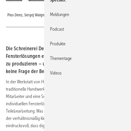
Foto: 3E Datentechnik
Meldungen
Pius Denz, Sergej Waigner von 3E Datentechnik und Helmut Denz.
Podcast
Produkte
Die Schreinerei Denz nutzt 3E-Look, um individuelle
Fensterlösungen effizienter, präziser und unabhängiger
Thementage
zu produzieren – und beweist, dass Zukunftsfähigkeit
keine Frage der Betriebsgröße ist.
Videos
In der Werkstatt von Helmut Denz im schwäbischen Weitnau trifft
traditionelle Handwerkskunst auf modernste Technologie. Acht
Mitarbeiter und eine Software, die alles möglich macht: von der
individuellen Fensterlösung bis zur vollautomatisierten
Teilebearbeitung. Was nach Hightech-Manufaktur klingt, ist Realität in
der verhältnismäßig kleinen Schreinerei. Der Familienbetrieb zeigt
eindrucksvoll, dass digitale Effizienz und handwerkliche Individualität