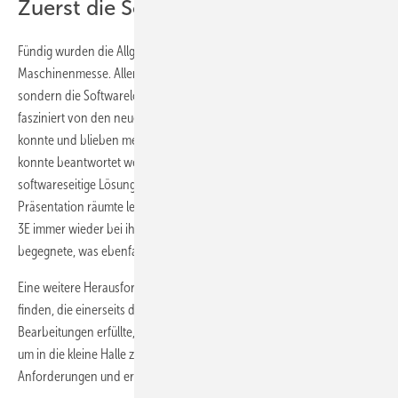
Zuerst die Software dann die Anlage
Fündig wurden die Allgäuer in Oberkochen im Rahmen einer
Maschinenmesse. Allerdings fanden sie hier nicht die Maschine,
sondern die Softwarelösung. Vater und Sohn Denz waren beide
fasziniert von den neuen Möglichkeiten, die 3E-Look ihnen bieten
konnte und blieben mehrere Stunden am Stand von 3E. Jede Frage
konnte beantwortet werden, für jede Anforderung gab es eine
softwareseitige Lösung. Die hohe technische Kompetenz während der
Präsentation räumte letzte Zweifel aus. Dazu kam, dass ihnen die Firma
3E immer wieder bei ihren Zulieferern oder bei Referenzbesuchen
begegnete, was ebenfalls Vertrauen schuf.
Eine weitere Herausforderung lag darin, eine automatisierte Anlage zu
finden, die einerseits die anspruchsvollen Anforderungen an
Bearbeitungen erfüllte, andererseits aber auch kompakt genug war,
um in die kleine Halle zu passen. Die Biesse WinLine vereinte beide
Anforderungen und erwies sich damit als ideale Lösung.