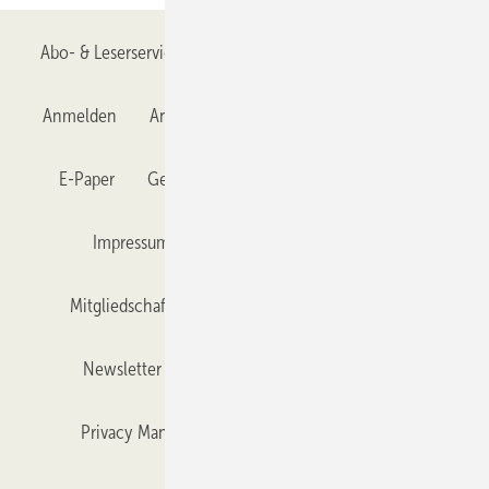
Abo- & Leserservice
AGB
Alle Inhalte chronologisch
Anmelden
Anmeldung & Registrierung
Datenschutz
E-Paper
Gentner Verlag
GLASWELT abonnieren
Impressum
Karriere bei Gentner
Team
Mitgliedschaften und Engagement
Mediaservice
Newsletter
Objekt des Monats
RSS-Feed
Privacy Manager
Veranstaltungen / Webinare