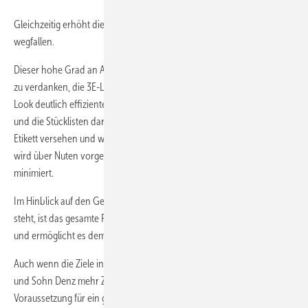
Gleichzeitig erhöht dies die Qualität, weil dadurch Fehlerquellen
wegfallen.
Dieser hohe Grad an Automation ist der exzellenten Datengrundlage
zu verdanken, die 3E-Look liefert. Auch andere Abläufe wurden mit 3E-
Look deutlich effizienter. Die Produktionsabläufe sind klar vordefiniert
und die Stücklisten darauf abgestimmt. Jedes Bauteil ist mit einem
Etikett versehen und wird klar zugeordnet. Die Position der Aluklipse
wird über Nuten vorgegeben, was die Montage vereinfacht und Fehler
minimiert.
Im Hinblick auf den Generationswechsel, der noch in den Sternen
steht, ist das gesamte Projekt ein Riesenschritt in Richtung Zukunft
und ermöglicht es dem Kleinbetrieb, wettbewerbsfähig zu bleiben.
Auch wenn die Ziele in Rekordzeit erreicht wurden, empfehlen Vater
und Sohn Denz mehr Zeit für ein solches Projekt einzuplanen.
Voraussetzung für ein gutes Gelingen sei zudem, die eigenen Produkte