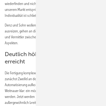
wiederfinden und nicht mehr die Kunden so bedienen können, wie es
unserem Markt entspricht,“ verrät Helmut Denz erleichtert. Die
Individualität ist schließlich seine Nische.
Denz und Sohn wollen Software, Maschine und Werkzeuge voll
ausreizen, gehen an die Grenzen. Sie verstehen sich als Übersetzer
und Vermittler zwischen den funktionellen und den ästhetischen
Aspekten.
Deutlich höheren Fertigungsgrad
erreicht
Die Fertigung komplexer und aufwendiger Fenstersysteme ließ
zunächst Zweifel an der Machbarkeit einer weitgehenden
Automatisierung aufkommen. Dennoch war der Anspruch der
Weitnauer klar: ein möglichst hoher Fertigungsgrad musste angestrebt
werden. Jetzt werden komplexe Fenstersysteme abgebildet mit einer
außergewöhnlich breiten Rahmendicke und Deckschalen. Die