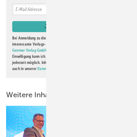
Bei Anmeldung zu diesem Newsletter bin ich damit einverstanden, über
interessante Verlags- und Online-Angebote
der Marken der Alfons W.
Gentner Verlag GmbH & Co. KG
informiert zu werden. Diese
Einwilligung kann ich jederzeit widerrufen und eine Abmeldung ist
jederzeit möglich. Informationen zum Umgang mit Daten finden Sie
auch in unserer
Datenschutzerklärung
.
Weitere Inhalte