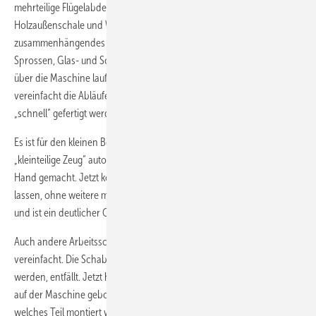
mehrteilige Flügelabdeckschale ist sicher etwas Besonderes, mit
Holzaußenschale und Wetterschenkel vorne aufgebracht als
zusammenhängendes Teil. Ob Hebe-Schiebe-Türen mit Wechselfalz,
Sprossen, Glas- und Schlagleisten, alles, was aus Holz ist, kann jetzt
über die Maschine laufen. Das schafft Prozesssicherheit und
vereinfacht die Abläufe. Es wird nichts mehr vergessen, das noch
„schnell“ gefertigt werden muss.
Es ist für den kleinen Betrieb ein immenser Vorteil, das ganze
„kleinteilige Zeug“ automatisiert zu fertigen. „Da wird nichts mehr von
Hand gemacht. Jetzt können wir alles über die Maschine laufen
lassen, ohne weitere manuelle Bearbeitung. Das entlastet uns enorm
und ist ein deutlicher Qualitätsgewinn,“ freut sich Helmut Denz.
Auch andere Arbeitsschritte wie die Beschlagsmontage wurden
vereinfacht. Die Schablone, in der die Schließzapfen reingeschraubt
werden, entfällt. Jetzt haben die Schließzapfen Bohrzapfen, die zuvor
auf der Maschine gebohrt wurden. Dieses Bohrbild definiert klar, wo
welches Teil montiert wird, ohne nachzuschauen.