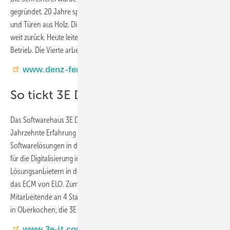
gegründet. 20 Jahre später erfolgte die Spezialisierung auf Fenster
und Türen aus Holz. Die Expertise im Fensterbau reicht daher sehr
weit zurück. Heute leitet Helmut Denz in der dritten Generation den
Betrieb. Die Vierte arbeitet bereits tatkräftig mit.
www.denz-fenster.de
So tickt 3E ­DAtentechnik
Das Softwarehaus 3E Datentechnik GmbH hat mehr als drei
Jahrzehnte Erfahrung in der Entwicklung und Einführung von
Softwarelösungen in den unterschiedlichsten Branchen. Als Spezialist
für die Digitalisierung im Fensterbau zählt 3E zu den führenden
Lösungsanbietern in der DACH-Region. Zu den Lösungen zählt auch
das ECM von ELO. Zum weltweiten Team gehören mehr als 90
Mitarbeitende an 4 Standorten. Zur 3E Gruppe gehören die Zentrale
in Oberkochen, die 3E Schweiz AG und 3E France
www.3e-it.com