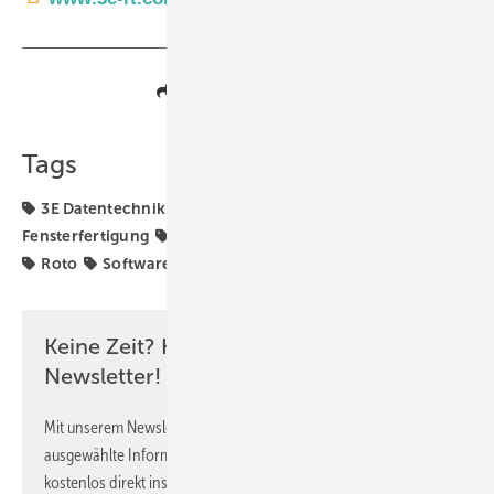
Teilen
Link kopieren
Tags
3E Datentechnik
Biesse
Fensterbausoftware
Fensterfertigung
Fenstersysteme
Holzfenster
Leitz
Roto
Software
Keine Zeit? Kein Problem mit dem GW
Newsletter!
Mit unserem Newsletter erhalten Sie regelmäßig von uns
ausgewählte Informationen und Neuigkeiten, gebündelt und
kostenlos direkt ins Postfach.