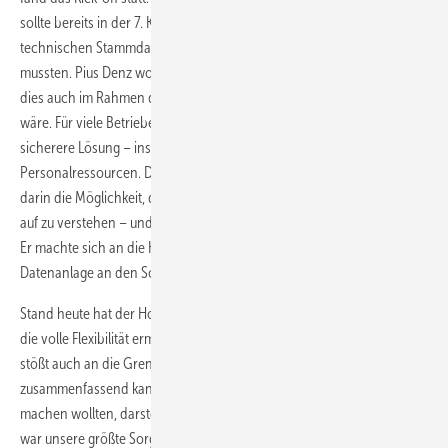
sollte bereits in der 7. Kalenderwoche erfolgen, obwohl die
technischen Stammdaten zu 100 Prozent neu aufgebaut werden
mussten. Pius Denz wollte diesen Teil selbst übernehmen, obwohl
dies auch im Rahmen des 3E-Stammdatenservices möglich gewesen
wäre. Für viele Betriebe ist dies die angenehmere und zugleich
sicherere Lösung – insbesondere angesichts der knappen
Personalressourcen. Doch Denz sah mit seiner großen IT-Affinität
darin die Möglichkeit, die Software und ihre Möglichkeiten von Grund
auf zu verstehen – und bei Bedarf auch selbst eingreifen zu können.
Er machte sich an die Herkulesaufgabe und nahm parallel zur
Datenanlage an den Softwareschulungen teil.
Stand heute hat der Holzfensterbetrieb ein Paket im Einsatz, das ihm
die volle Flexibilität ermöglicht. „Um manches muss man ringen, man
stößt auch an die Grenzen, oder es braucht Workarounds, aber
zusammenfassend kann man sagen: Wir haben bisher alles, was wir
machen wollten, darstellen können und das ist für uns sehr wichtig. Es
war unsere größte Sorge, dass wir uns in einem starren Korsett