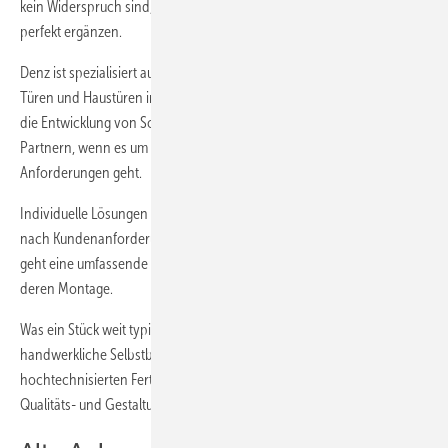
kein Widerspruch sind, sondern sich mit der richtigen Software
perfekt ergänzen.
Denz ist spezialisiert auf die Herstellung von Fenstern, Hebe-Schiebe-
Türen und Haustüren in Holz und Holz-Alu. Seine besondere Stärke ist
die Entwicklung von Sonderlösungen in Zusammenarbeit mit
Partnern, wenn es um besondere technische oder ästhetische
Anforderungen geht.
Individuelle Lösungen sind hier der Standard. Die Elemente werden je
nach Kundenanforderung auftragsspezifisch entwickelt. Damit einher
geht eine umfassende Detailplanung der zu fertigenden Teile und
deren Montage.
Was ein Stück weit typisch für den Holzfensterbau ist, ist das
handwerkliche Selbstbild. Denz versteht sich trotz der
hochtechnisierten Fertigung als Handwerker mit ausgeprägtem
Qualitäts- und Gestaltungsanspruch.