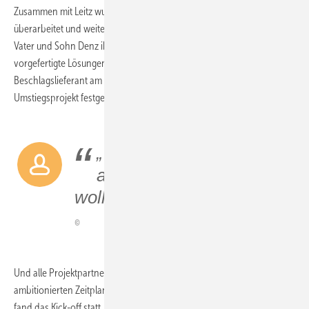
Zusammen mit Leitz wurden die bestehenden Fenstersysteme intensiv
überarbeitet und weiterentwickelt. Auch im Werkzeugbereich wollten
Vater und Sohn Denz ihre Expertise einbringen, möglichst ohne
vorgefertigte Lösungen. Roto blieb als bisheriger und künftiger
Beschlagslieferant am Start. Damit waren die Beteiligten für das
Umstiegsprojekt festgelegt.
„Wir haben bisher
alles, was wir machen
wollten, ­darstellen können“
Und alle Projektpartner haben trotz personeller Engpässe am
ambitionierten Zeitplan festgehalten: Zehn Wochen vor Jahresende
fand das Kick-off statt. Das Einfahren der Biesse WinLine in Nersingen