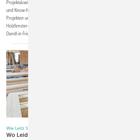
Projektabwicklung (www.rihl. eu). Er hat mehr als 25 Jahre Erfahrung
und Know-how in Entwicklung, Durchführung und Leitung von
Projekten und optimiert Prozesse mit und in Unternehmen der
Holzfenster- und Türenproduktion, wie auch hier beim Fensterbauer
Dandl in
Fridolfing.
Foto: Daniel Mund / GW
Wie Leitz Schreinerei Dandl unterstützt
Wo Leidenschaft auf Präzision
trifft