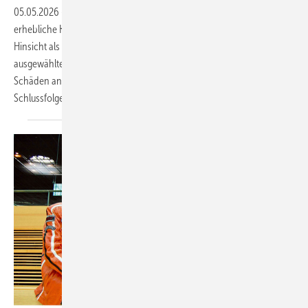
05.05.2026
-
Es treten immer wieder Schäden auf, die häufig
erhebliche Konsequenzen nach sich ziehen, sowohl in finanzieller
Hinsicht als auch für den guten Ruf der Beteiligten. Anhand
ausgewählter Fallbeispiele werden in diesem Beitrag Probleme und
Schäden an Fenstern analysiert und daraus resultierende
Schlussfolgerungen
aufgezeigt.