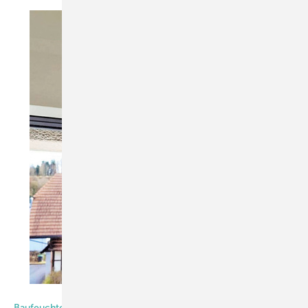
Foto: fensterinform.ch
Baufeuchtemanagement erforderlich