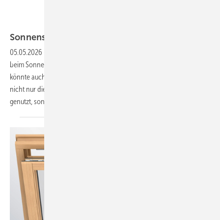
Foto: GW
Sonnenschutz meets
Holzfenster
05.05.2026
-
Mund: Mitten im April fand der ProHolzfensterkongress
beim Sonnenschutz-Vollsortimenter Warema in Wertheim statt. Man
könnte auch sagen: Sonnenschutz meets Holzfenster. Dabei wurde
nicht nur die beeindruckende Sun-Academy als Begegnungsstätte
genutzt, sondern die Fensterbranche ging auch
auf...