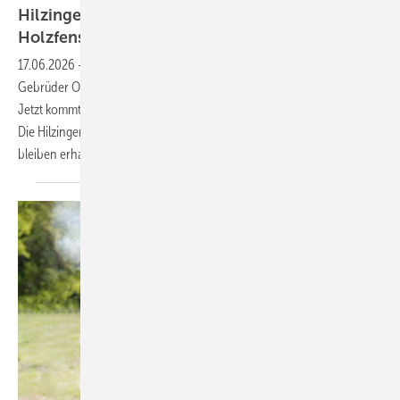
Hilzinger-Gruppe übernimmt Müller
Holzfensterbau
17.06.2026
-
Im März wurde das Insolvenzverfahren über die
Gebrüder Otto und Heinrich Müller Holzbearbeitung GmbH eröffnet.
Jetzt kommt die Rettungsmeldung für den Essener Traditionsbetrieb:
Die Hilzinger Unternehmensgruppe übernimmt, alle Arbeitsplätze
bleiben
erhalten.