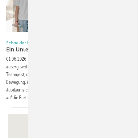
Foto: Schneider Fensterbau
Schneider Fensterbau in Güglingen
Ein Unternehmen seit 125 Jahren in
Bewegung
01.06.2026
-
Von bahnbrechenden Innovationen,
außergewöhnlichen Projekten bis hin zu einem inspirierenden
Teamgeist, der alles antreibt: Schneider Fensterbau ist immer in
Bewegung. Wir haben die spannendsten Highlights von der
Jubiläumsfeier für Sie zusammengetragen und dabei auch einen Fokus
auf die Partnerschaften
gelegt.