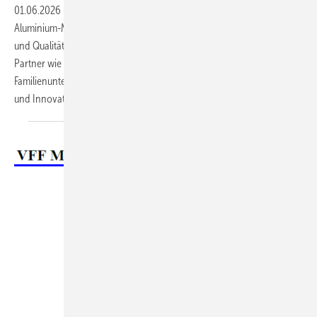
01.06.2026
-
Vom soliden PVC-Fenster bis zum Premium-Holz-
Aluminium-Modell: Die Schreinerei Dandl bietet ihren Kunden Vielfalt
und Qualität – made in Ostbayern. Mit der Unterstützung langjähriger
Partner wie Leitz und einer klaren Strategie für Regionalität bleibt das
Familienunternehmen erfolgreich und beweist, dass Handwerkskunst
und Innovation perfekt
zusammenpassen.