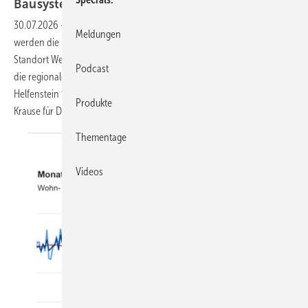
Bausysteme
vollendet
30.07.2026
-
Unter der Führung von Vertriebsleiter Peter Wiens
Meldungen
werden die reisenden Vertriebsmitarbeiter und der Innendienst am
Standort Weißenburg künftig noch enger miteinander verzahnt. Für
Podcast
die regionalen Märkte zeichnen Boris Zgajnar für den Export, Patrick
Helfenstein für die Schweiz, Thomas Woop für Österreich und Oliver
Produkte
Krause für Deutschland
verantwortlich.
Thementage
Videos