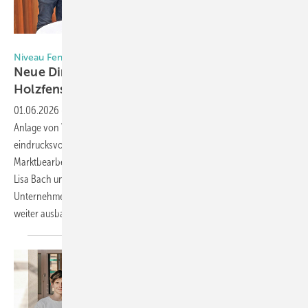
Foto: Daniel Mund / GW
Niveau Fenster
Neue D imensionen in der
Holzfensterproduktion
01.06.2026
-
Ein Jahr nach der Inbetriebnahme der „Super Heroes“-
Anlage von Working Process zeigt Niveau Fenster beim Kundenevent
eindrucksvoll, wie moderne Fertigungstechnologie und strategische
Marktbearbeitung zu nachhaltigem Wachstum führen. Vertriebsleiterin
Lisa Bach und Fertigungsleiter Andreas Malter erläutern, wie das
Unternehmen seine Position als innovativer Holzfensterproduzent
weiter
ausbaut.