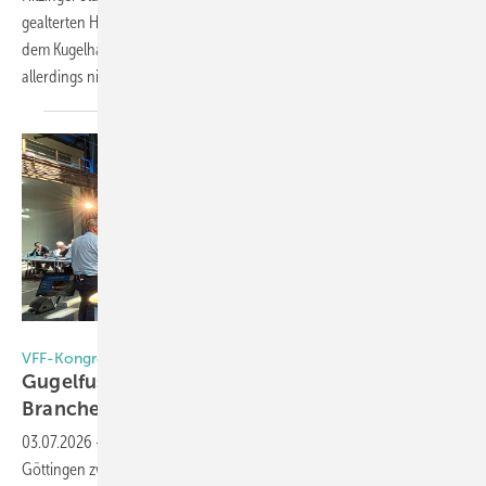
gealterten Holzfenstern aus. Die sehen verdammt gut aus – ob sie
dem Kugelhagel echter Cowboys standhalten würden, wissen wir
allerdings
nicht.
Foto: Daniel Mund / GW
VFF-Kongress 2026
Gugelfuss übernimmt, Steinbrück fordert, die
Branche sucht ihren
Weg
03.07.2026
-
420 Teilnehmer erlebten beim Jahreskongress VFF in
Göttingen zwei intensive Kongresstage voller fachlicher Impulse und