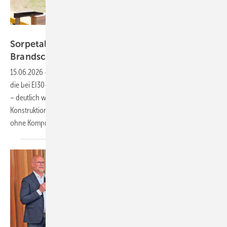
Sorpetaler
Sorpetaler entwickelt filigranste
Brandschutzfenster am
Markt
15.06.2026
-
Sorpetaler hat Brandschutzfenster aus Holz entwickelt,
die bei EI30-Klassifizierung nur 72 mm Flügelansichtsbreite aufweisen
– deutlich weniger als marktübliche Systeme. Die geprüften
Konstruktionen ermöglichen erstmals filigrane Fassadenlösungen
ohne Kompromisse bei den
Feuerwiderstandsklassen.