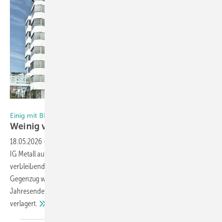
Weinig
Einig mit BEtriebsrat
Weinig verlagert Produktion aus
Malterdingen
18.05.2026
-
Der Maschinenbauer Weinig hat sich mit Betriebsrat und
IG Metall auf einen Zukunftstarifvertrag geeinigt, der die
verbleibenden deutschen Standorte langfristig sichern soll. Im
Gegenzug wird die Produktion am Standort Malterdingen zum
Jahresende 2026 eingestellt und an andere deutsche Weinig-Werke
verlagert.