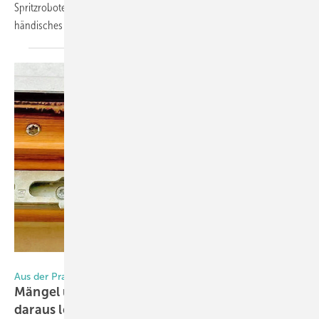
Spritzroboter. Die neue Anlage arbeitet im Umluftbetrieb und macht
händisches Tauchen oder Spritzen
überflüssig.
Foto: Holzforschung Austria
Aus der Praxis
Mängel und Schäden bei Fenstern – was wir
daraus
lernen