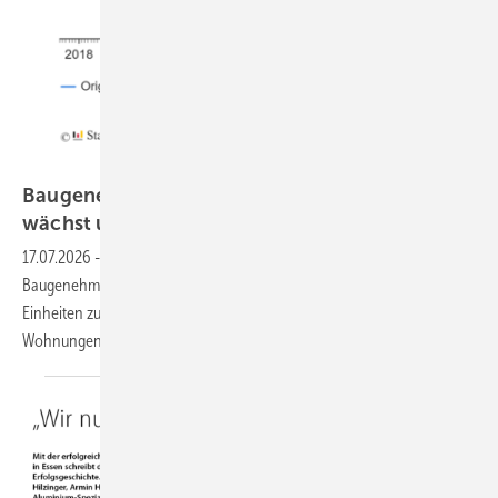
Destatis
Baugenehmigungen im Mai: Wohnungsbau
wächst um fast 25
%
17.07.2026
-
Positive Signale für die Fensterbranche: Die
Baugenehmigungen für Wohnungen legten im Mai um 25 % auf 21.000
Einheiten zu. Im bisherigen Jahresverlauf wurden bereits 105.000
Wohnungen genehmigt – 15 % mehr als im
Vorjahreszeitraum.