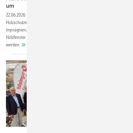
um
22.06.2026
-
Aldra verzichtet seit Juni vollständig auf biozidhaltige
Holzschutzmittel und setzt stattdessen auf die wasserbasierte
Imprägnierung I-130 eco von Remmers. Der Vorteil: Die behandelten
Holzfenster können am Ende ihrer Lebensdauer stofflich verwertet
werden.
Hilzinger