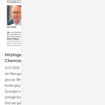
Porträtbilder: Hilzinger, Collage GW
Hilzinger im Fokus: Wie das Unternehmen seine
Chancen
nutzt
15.07.2026
-
Die Übernahme von Müller Fenster und Fassaden durch
die Hilzinger-Gruppe hat in der Branche für viel Gesprächsstoff
gesorgt. Wir haben mit Helmut und Armin Hilzinger sowie Martin
Kurzka gesprochen und dabei zentrale Fragen beleuchtet: Welche
Synergien ergeben sich aus dem Deal? Welche Strategien
ermöglichen das Wachstum in einer herausfordernden Marktlage?
Und wie gelingt es Hilzinger, immer wieder große Übernahmen