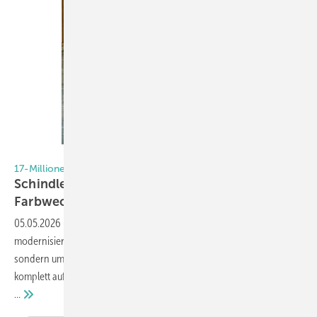
Foto: Book Your Video
17-Millionen-Projekt
Schindler setzt auf hängende Fertigung statt
Farbwechsel-Speed
05.05.2026
-
Wenn Fassadenspezialist Schindler seine Lackieranlage
modernisiert, geht es nicht um Farbwechsel-Geschwindigkeit,
sondern um Effizienz: Das Unternehmen aus der Oberpfalz hat
komplett auf hängende Fertigung umgestellt. Überraschung inklusive
…