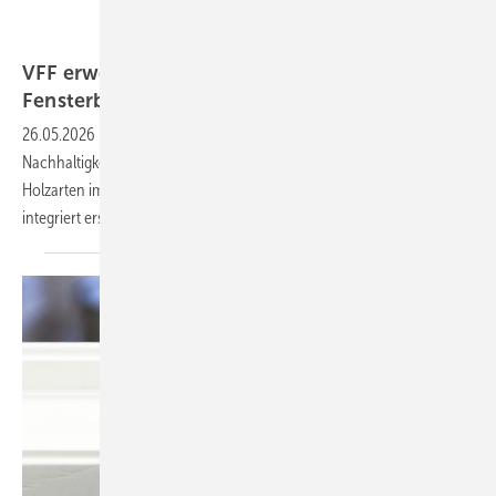
Screenshot vom Deckblatt des VFF-Merkblatts
VFF erweitert Holzarten-Empfehlungen für
Fensterbauer
26.05.2026
-
Edelkastanie, Red Grandis und verschärfte
Nachhaltigkeitsvorgaben: Der VFF hat sein Standardwerk für
Holzarten im Fensterbau aktualisiert. Das neue Merkblatt HO.06-1
integriert erstmals die verpflichtende
EUDR-Compliance.