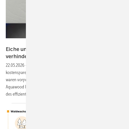
ADLER
Eiche und Lärche: Adler-Beschichtung
verhindert
Fenster-Vergilbung
22.05.2026
-
Inhaltsstoffreiche Hölzer wie Eiche galten beim
kostensparenden Flutverfahren als problematisch – Vergilbungen
waren vorprogrammiert. Mit der neuen Zwischenbeschichtung
Aquawood Intermedio Flex erweitert Adler die Einsatzmöglichkeiten
des effizienten Beschichtungsverfahrens
erheblich.