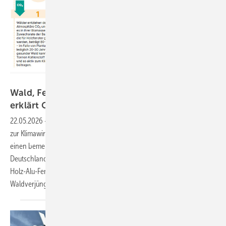
Bundesverband ProHolzfenster
Wald, Fenster, Klimaschutz: ProHolzfenster
erklärt
CO₂-Speicher-Effekt
22.05.2026
-
Der Bundesverband ProHolzfenster hat ein Info-Sheet
zur Klimawirkung von Holzfenstern veröffentlicht – und macht dabei
einen bemerkenswerten Dreifach-Effekt deutlich. Während
Deutschland erneut seine Klimaziele verfehlt, speichern Holz- und
Holz-Alu-Fenster CO₂ über Jahrzehnte und fördern gleichzeitig die
Waldverjüngung.