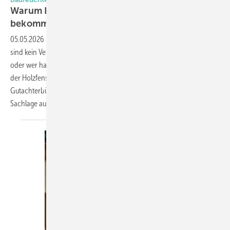
Warum Kieferfenster braune Flecken
bekommen
(können)
05.05.2026
-
Bräunliche Flecken auf hell lackierten Kiefernfenstern
sind kein Verarbeitungsfehler, sondern ein natürlicher Prozess. Was
oder wer hat Schuld an dieser unschönen Erscheinung und was kann
der Holzfensterproduzent dagegen tun? Sven Gallmann vom
Gutachterbüro fensterinform.ch klärt in diesem Beitrag über die
Sachlage
auf.