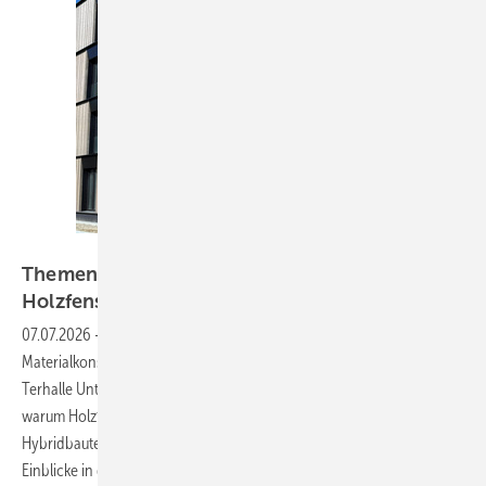
Terhalle Unternehmensgruppe
Thementag: Warum Holzbauten auch
Holzfenster
brauchen
07.07.2026
-
Der Holzbau boomt, doch bei den Fenstern endet oft die
Materialkonsequenz. Der Bundesverband ProHolzfenster und die
Terhalle Unternehmensgruppe zeigen am 25. September in Ahaus,
warum Holzfenster die logische Ergänzung zu Holz- und Holz-
Hybridbauten sind – Interessierte können sich auch für interessante
Einblicke in die Praxis der Fensterfertigung bei Terhalle
anmelden.