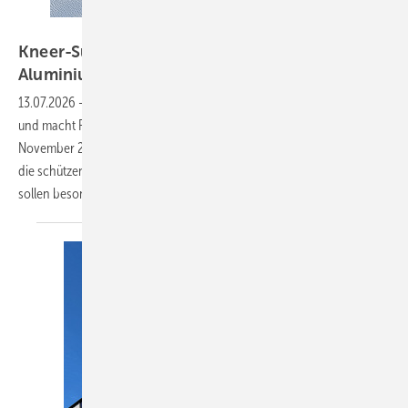
Kneer-Südfenster
Kneer-Südfenster startet Hybrid-Offensive:
Aluminiumschutz für 90 Euro
weniger
13.07.2026
-
Kneer-Südfenster führt zwei neue Hybrid-Holzfenster ein
und macht Fachpartnern den Einstieg schmackhaft: Bis Ende
November 2026 entfallen die Mehrkosten von 90 Euro pro Flügel für
die schützende Aluminiumschale. Die Modelle "Line" und "Shape"
sollen besonders bei Altbaumodernisierungen
punkten.