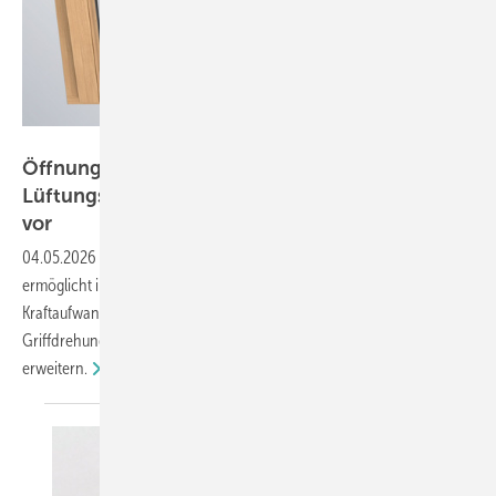
Roto
Öffnungsweite festgelegt: Roto stellt Komfort-
Lüftungsfenster mit Dreh- und Kipp-Funktion
vor
04.05.2026
-
Die neue verdeckte Bandseite „NX | C" von Roto
ermöglicht in zwei Varianten kontrollierte Belüftung ohne manuellen
Kraftaufwand. Sowohl die Dreh- als auch die Kipp-Variante öffnen per
Griffdrehung automatisch 80 mm weit und lassen sich bei Bedarf
erweitern.