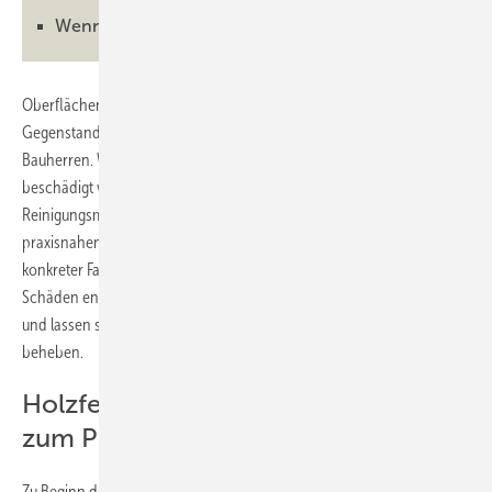
Wenn man das Glas besser austauscht
Oberflächenschäden an Fenstern und Fassaden sind häufig
Gegenstand von Streitigkeiten zwischen Herstellern, Verarbeitern und
Bauherren. Wer trägt die Verantwortung, wenn Beschichtungen
beschädigt werden oder Glasoberflächen korrodieren? Welche
Reinigungsmethoden sind geeignet und welche schädlich? In einem
praxisnahen Seminar werden diese und weitere Fragen anhand
konkreter Fallbeispiele beantwortet. Dabei wird deutlich: Viele
Schäden entstehen durch Unwissenheit oder falsche Behandlung
und lassen sich mit dem richtigen Know-how vermeiden oder
beheben.
Holzfenster: Wenn ‚unbehandelt’
zum Problem wird
Zu Beginn des zuletzt stattgefundenen Seminars hat der Experte und