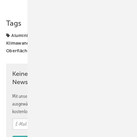
Teilen
Link kopieren
Tags
Aluminium
Folien
Hitze
Holzfenster
Klimawandel
Kunststofffenster
Metallbau
Oberfläche
Keine Zeit? Kein Problem mit dem GW
Newsletter!
Mit unserem Newsletter erhalten Sie regelmäßig von uns
ausgewählte Informationen und Neuigkeiten, gebündelt und
kostenlos direkt ins Postfach.