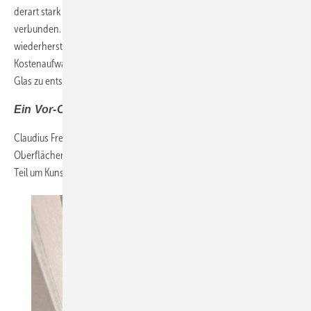
derart stark korrodiertem Glas ist mit extrem hohem Aufwand
verbunden. Zwar können Schleifen und Polieren die optische Qualität
wiederherstellen, aufgrund des erheblichen Zeit-, Arbeits- und
Kostenaufwands ist es jedoch oft einfacher, derart stark korrodiertes
Glas zu entsorgen.
Ein Vor-Ort-Bericht von Daniel Mund
Claudius Freiberg hat in seinem Seminar noch mehr ­Details über die
Oberflächen verraten – in der nächsten Ausgabe geht es im zeiten
Teil um Kunststoff- und ­Aluminiumflachen.