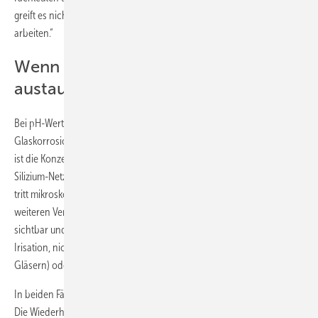
greift es nicht an. Damit kann man sogar mit einem Schwingschleifer
arbeiten.“
Wenn man das Glas besser
austauscht
Bei pH-Werten ab 9 beginnt die zerstörende chemische Reaktion der
Glaskorrosion der Stufe II. Freiberg geht ins Detail: „An diesem Punkt
ist die Konzentration der Hydroxid-Ionen ausreichend, um das
Silizium-Netzwerk anzugreifen.“ Im Anfangsstadium dieses Prozesses
tritt mikroskopisch kleiner Lochfraß an der Glasoberfläche auf. Im
weiteren Verlauf wird die Oberflächenschädigung zunehmend
sichtbar und das Glas zeigt ein ausgedehntes Schillern (Red. Anm.:
Irisation, nicht zu verwechseln mit Anisotropien bei vorgespannten
Gläsern) oder eine dichte, transluzente Trübung.“
In beiden Fällen ist die optische Unversehrtheit des Glases zerstört.
Die Wiederherstellung der ursprünglichen Oberflächenqualität von