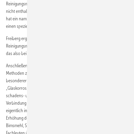
Reinigungsmittel enthalten. Das einzige Reinigungsmittel, in dem sie
nicht enthalten sind, ist Autoshampoo.“ Aufgrund dieser Erkenntnis
hat ein namhafter Profilhersteller in Zusammenarbeit mit Freiberg
einen speziellen Reiniger auf Autoshampoo-Basis entwickelt.
Freiberg ergänzt: „Ich würde mein Auto nie mit klassischen
Reinigungsmitteln waschen, die Limonen enthalten – warum sollte ich
das also bei hochwertigen Fenstern tun?“
Anschließend stellte der Experte verschiedene Produkte und
Methoden zur Reinigung verschmutzter Oberflächen vor. Ein
besonderer Tipp ist dabei das Allzweckpoliermittel Radora:
„Glaskorrosion der Stufe I lässt sich mit abrasiver Reinigung
schadens- und rückstandsfrei entfernen. Hierzu ist Radora in
Verbindung mit kratzfreiem Nylonvlies ein geeignetes Mittel. Es gehört
eigentlich in jeden Bus oder Koffer eines Fenstermonteurs. Zur
Erhöhung der Effizienz greifen wir auf weitere zugelassene Mittel wie
Bimsmehl, Sillitin oder Ceriumoxidpulver zurück. Dies sollte aber nur
Fachleuten überlassen werden. Bimsmehl ist weicher als Glas und