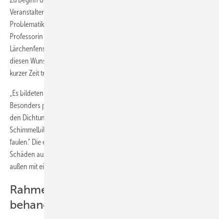
Veranstalter Claudius Freiberg einen Fall vorgestellt, der die
Problematik von unbehandelten Holzfenstern verdeutlicht: Eine
Professorin hatte für ihr markantes Holzständerhaus unbehandelte
Lärchenfenster gewünscht. Ein namhaftes Unternehmen erfüllte
diesen Wunsch, ohne Bedenken anzumelden. Das Ergebnis: Nach
kurzer Zeit traten erste Schäden auf.
„Es bildeten sich Schimmel und Stockflecken“, erläuterte Freiberg.
Besonders problematisch war, dass durch das ablaufende Wasser an
den Dichtungsprofilen Verfärbungen entstanden, die später zu
Schimmelbildung führten. „Nach zwei Jahren fingen die Fenster an zu
faulen.“ Die einzige Lösung war, die Elemente mit den größten
Schäden auszutauschen und die verbleibenden Fenster innen wie
außen mit einem leicht grau pigmentierten Farbton zu lackieren.
Rahmen: Besser mit Autoshampoo
behandeln