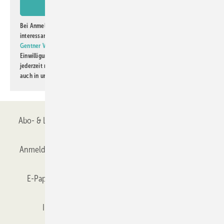
Bei Anmeldung zu diesem Newsletter bin ich damit einverstanden, über
interessante Verlags- und Online-Angebote
der Marken der Alfons W.
Gentner Verlag GmbH & Co. KG
informiert zu werden. Diese
Einwilligung kann ich jederzeit widerrufen und eine Abmeldung ist
jederzeit möglich. Informationen zum Umgang mit Daten finden Sie
auch in unserer
Datenschutzerklärung
.
Abo- & Leserservice
AGB
Alle Inhalte chronologisch
Anmelden
Anmeldung & Registrierung
Datenschutz
E-Paper
Gentner Verlag
GLASWELT abonnieren
Impressum
Karriere bei Gentner
Team