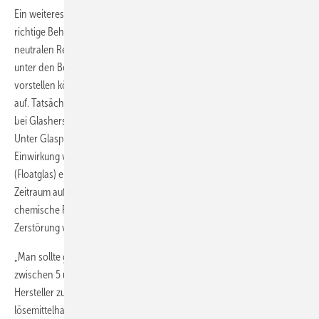
Ein weiteres Thema des Seminars waren Glasoberflächen und ihre
richtige Behandlung. Der Experte betonte die Wichtigkeit von pH-
neutralen Reinigungsmitteln: Obwohl sich die meisten Menschen
unter den Bezeichnungen „Glaskorrosion” oder „Auslaugung” nichts
vorstellen können, treten diese Oberflächenschäden in der Praxis
auf. Tatsächlich führen Glasschäden durch Auslaugung und Korrosion
bei Glasherstellern und -fabrikanten zu Verlusten in Millionenhöhe.
Unter Glasprofis ist es allgemein bekannt, dass die dauerhafte
Einwirkung von Wasser bei handelsüblichem Kalk-Natron-Silicatglas
(Floatglas) eine Reaktion erzeugt. Wenn Wasser über einen längeren
Zeitraum auf die Glasoberfläche einwirken kann, finden verschiedene
chemische Reaktionen statt, die Korrosion und Auslaugung bis hin zur
Zerstörung verursachen.
„Man sollte generell pH-neutral arbeiten, also in einem pH-Wert
zwischen 5 und 7. So sind auch die Reinigungsmittel der führenden
Hersteller zugelassen und geprüft.” Als Hauptproblem identifiziert er
lösemittelhaltige Reiniger: „Limonen sind in 99,9 % aller