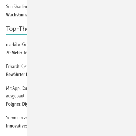
Sun Shading Expo North America 2025
Wachstumsmesse für den internationalen Sonnenschutzmarkt
Top-Thema
markilux-Großprojekt in Südfrankreich
70 Meter Terrasse an Gastromeile
Erhardt K jetzt mit integrierter LED-Steuerung
Bewährter Klassiker mit smarter Neuerung
Mit App, Konfigurator und individueller Beratung wird der Service
ausgebaut
Folgner: Digitaler Service mit persönlicher Note
Somnium von Aliplast setzt neue Maßstäbe
Innovatives Lamellendach eröffnet neue Geschäftsfelder