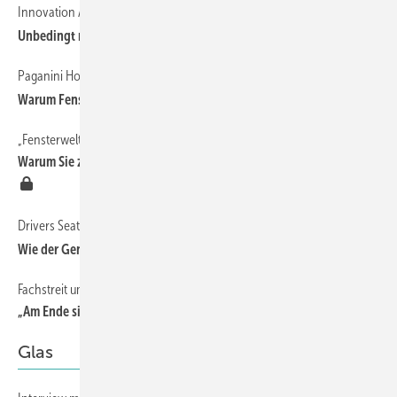
Innovation Award auf der FENSTERBAU FRONTALE 2026!
Unbedingt mitmachen!
Paganini Holz
Warum Fensterbauer diesem Händler vertrauen können
„Fensterwelt im Wandel“
Warum Sie zu den Fenstertagen nach Rosenheim kommen sollten
Drivers Seat 32
Wie der Generationswechsel gelingt
Fachstreit um Tauwasserprobleme durch Fensterfalzlüfter
„Am Ende sind es doch nur Löcher“
Glas