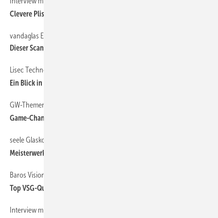
Interview mit Torsten Bold, isophon Glas GmbH
Clevere Plissee-Lösung im SZR
vandaglas Eckelt setzt auf Viprotron
Dieser Scanner leistet mehr
Lisec Technologietage 2025
Ein Blick in die Zukunft der Glasverarbeitung
GW-Thementag präsentiert Dünnglas-ISO
Game-Changer: Schlanker, leichter, effizienter
seele Glaskonstruktionen für Stuttgart 21
Meisterwerke aus Glas und Stahl
Baros Vision setzt auf Laminierglas-Linie von Lisec
Top VSG-Qualität aus Bulgarien
Interview mit Sebastian Dengg