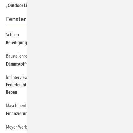
„Outdoor Living ist mehr als ein Produkt – es ist ein Lebensstil“
Fenster
Schüco
Beteiligung an Asset Transformation
Baustellenreport im Hochsommer: MF 167 von Soudal im Härtetest
Dämmstoff vereinfacht Montageprozesse
Im Interview mit Kneer, Rehau und Saint Gobain Glassolutions
Federleicht und superstark – das Fenster, das (auch) die Monteure
lieben
Maschinenbauer Stürtz in finanzieller Schieflage
Finanzierungsprobleme zwingen zu Insolvenzantrag
Meyer-Werke saniert 1000 Wohnungen