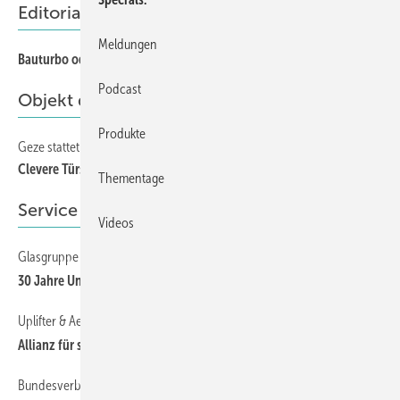
Editorial
Meldungen
Bauturbo oder Bürokratie-Bremse?
Podcast
Objekt des Monats
Produkte
Geze stattet SJD Pediatric Cancer Center aus
Clevere Türsysteme für Kinder-Krebszentrum in Barcelona
Thementage
Service
Videos
Glasgruppe feiert Jubiläum
30 Jahre Uniglas
Uplifter & Aerolift
Allianz für schwere Lasten
Bundesverband Flachglas