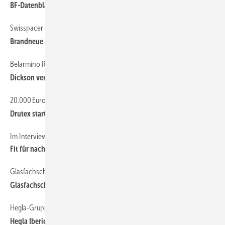
BF-Datenblätter „Warme Kante“ aktualisiert
Swisspacer
Brandneue Zentrale eröffnet
Belarmino Rodriguez an Bord
Dickson verstärkt Vertriebsteam
20.000 Euro Preisgeld für den Fachhandel
Drutex startet Summer Challenge
Im Interview mit Wilhelm Hachtel von der IVRSA und ES-SO
Fit für nachhaltigen Sonnenschutz
Glasfachschule Hadamar
Glasfachschule feiert junge Zukunftstalente
Hegla-Gruppe
Hegla Iberica gegründet