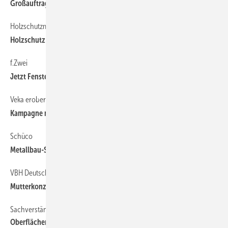
Großauftrag für Regel-air
Holzschutzmatrix vom BPH zeigt
Holzschutz ohne Biozide möglich
f.Zwei
Jetzt Fenster clever tragen
Veka erobert Endkundenherzen
Kampagne mit Charme und Witz
Schüco
Metallbau-Sparte stabil, Kunststoff unter Druck
VBH Deutschland insolvent
Mutterkonzern zieht sich zurück
Sachverständiger Claudiu s Freiberg packt aus, Teil I
Oberflächen verstehen und fachmännisch reparieren