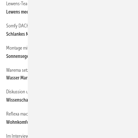
Lewens-Teamschulung von elero für geplante ­Partner-Aktion
Lewens meets elero
Somfy DACH stellt Managementteam neu auf
Schlankes Management und direkte Kundennähe
Montage mit besonderen Herausforderungen
Sonnensegel und intelligente Steuerung
Warema setzt auf umfangreiche Prüfungen für Schneelast und Regen
Wasser Marsch!
Diskussion um Fenstergrößen bei Hitze
Wissenschaftliche Studie widerlegt Mythos
Reflexa macht die Terrasse ganzjährig nutzbar
Wohnkomfort bei jedem Wetter
Im Interview mit Paul Renson und Christine Broux