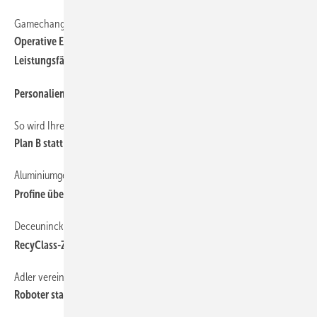
Gamechanger für die Branche, Teil 2
Operative Exzellenz als Fundament nachhaltiger
Leistungsfä higkeit
Personalien
So wird Ihre Lieferkette resilient
Plan B statt Produktionsstopp
Aluminiumgeschäft im Fokus
Profine übernimmt bulgarischen Systemgeber Profilink
Deceuninck
RecyClass-Zertifizierung und erneuertes VinylPlus-Label
Adler vereinfacht Fensterbeschichtung
Roboter statt Fluttechnik