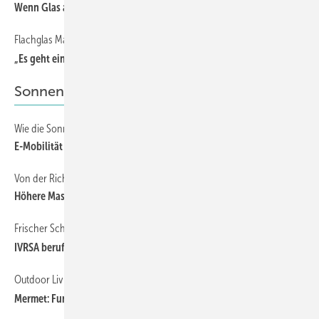
Wenn Glas alleine nicht mehr ausreicht
Flachglas Markenkreis Gesamttreffen 2025 in Münster
„Es geht ein kleiner Ruck durchs Land …“
Sonnenschutz
Wie die Sonnenschutzbranche auf klimafreundliche Mobilität umsteigt
E-Mobilität als Zukunftsinvestition
Von der Richtlinie zur Verordnung: Ein Paradigmenwechsel
Höhere Maschinensicherheit!
Frischer Schwung für die Branchenarbeit
IVRSA beruft neue Vorsitzende in die Fachausschüsse
Outdoor Living mit Screengeweben neu gedacht
Mermet: Funktion trifft Design