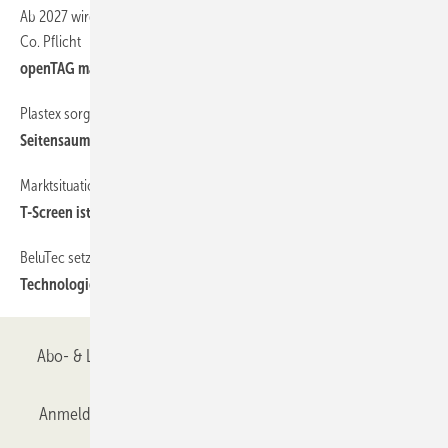
Ab 2027 wird ein digitaler Gerätepass für Markisentücher, Screens &
Co. Pflicht
openTAG macht’s möglich
Plastex sorgt für dauerhafte Tuchspannung
Seitensaumführung neu gedacht
Marktsituation bestätigt den Bedarf nach technischen Alternativen
T-Screen ist kein ZIP-Screen
BeluTec setzt auf Beschichtung in GSB-zertifizierter Qualität
Technologie trifft Nachhaltigkeit
Abo- & Leserservice
AGB
Alle Inhalte chronologisch
Anmelden
Anmeldung & Registrierung
Datenschutz