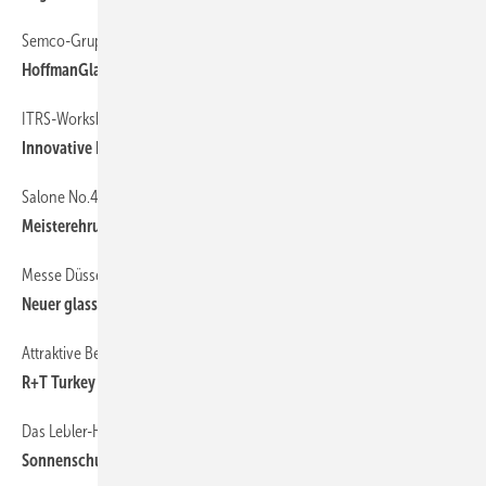
Semco-Gruppe
HoffmanGlas zu 100% übernommen
ITRS-Workshop Digitaldruck
Innovative Impulse für die Branche
Salone No.4 Lindau mit perfekter Kulisse
Meisterehrung bei MHZ
Messe Düsseldorf
Neuer glasstec Direktor
Attraktive Beteiligungsmöglichkeiten
R+T Turkey 2025: Hub für den nahen Osten
Das Lebler-Haus bei Linz
Sonnenschutz trifft Spitzenleistung