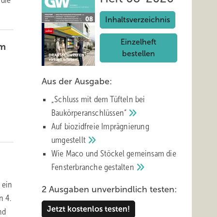
 die
Inhaltsverzeichnis
Einzelheft
am
bestellen
Aus der Ausgabe:
„Schluss mit d em Tüfteln bei
Baukörperanschlüssen“
Auf biozidfreie Imprägnierung
umgestellt
Wie Maco und Stöckel gemeinsam die
Fensterbranche
gestalten
 ein
2 Ausgaben unverbindlich testen:
n 4.
Jetzt kostenlos testen!
nd