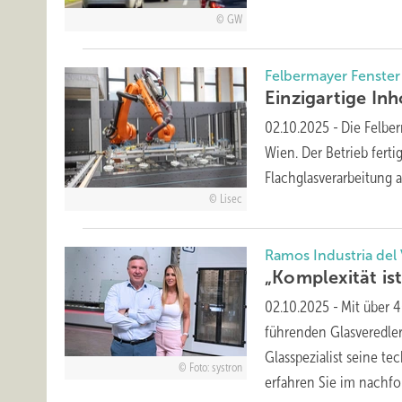
GW
Felbermayer Fenster
Einzigartige In
02.10.2025
-
Die Felbe
Wien. Der Betrieb ferti
Flachglasverarbeitung a
Lisec
Ramos Industria del 
„Komplexität is
02.10.2025
-
Mit über 4
führenden Glas­veredle
Glasspezialist seine te
Foto: systron
erfahren Sie im nachf