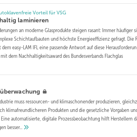
utoklavenfreie Vorteil für VSG
haltig
laminieren
derungen an moderne Glasprodukte steigen rasant: Immer häufiger s
plexe Schichtaufbauten und höchste Energieeffizienz gefragt. Die 
t dem easy-LAM IFL eine passende Antwort auf diese Herausforderu
 mit dem Nachhaltigkeitsaward des Bundesverbands Flachglas
süberwachung
ndustrie muss ressourcen- und klimaschonender produzieren, gleichz
ach klimafreundlicheren Produkten und die gesetzliche Vorgaben un
ine automatisierte, digitale Prozessbeobachtung hilft Herstellern d
ngen
besser...