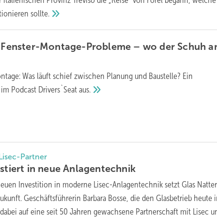
r italienischen Provinz Treviso die „Reise" von Forel begann, welche
utionieren
sollte.
8: Fenster-Montage-Probleme – wo der Schuh 
ntage: Was läuft schief zwischen Planung und Baustelle? Ein
 im Podcast Drivers`Seat
aus.
Lisec-Partner
stiert in neue
Anlagentechnik
neuen Investition in moderne Lisec-Anlagentechnik setzt Glas Natter
Zukunft. Geschäftsführerin Barbara Bosse, die den Glasbetrieb heute i
t dabei auf eine seit 50 Jahren gewachsene Partnerschaft mit Lisec u