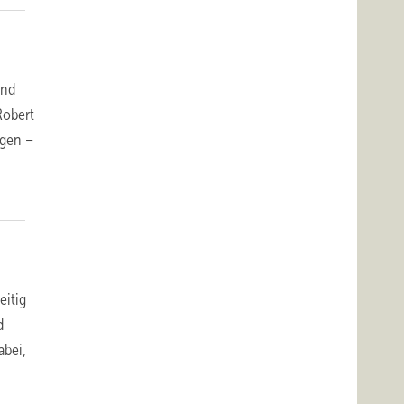
ind
Robert
ngen –
eitig
d
abei,