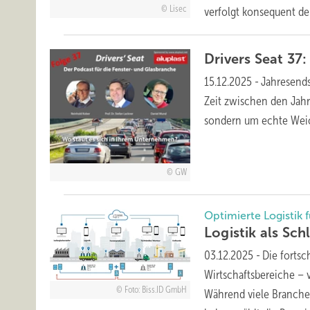
Lisec
verfolgt konsequent d
Drivers Seat 37:
15.12.2025
-
Jahresends
Zeit zwischen den Jahr
sondern um echte Wei
GW
Optimierte Logistik 
Logistik als Sch
03.12.2025
-
Die fortsc
Wirtschaftsbereiche – 
Foto: Biss.ID GmbH
Während viele Branchen