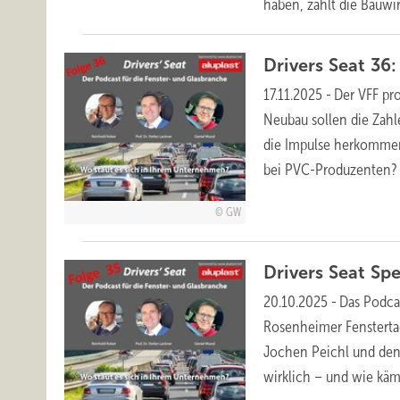
haben, zählt die Bauwi
Drivers Seat 3
17.11.2025
-
Der VFF pr
Neubau sollen die Zahl
die Impulse herkommen?
bei
PVC-Produzenten?
GW
Drivers Seat Spe
20.10.2025
-
Das Podca
Rosenheimer Fensterta
Jochen Peichl und den i
wirklich – und wie käm