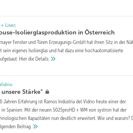
 + Lisec
house-Isolierglasproduktion in
Österreich
rmayer Fenster und Türen Erzeugungs-GmbH hat ihren Sitz in der N
gt sein eigenes Isolierglas und hat dazu eine hochautomatisierte
ufgebaut. Hier die
Details.
Vidrio
t unsere
Stärke“
0 Jahren Erfahrung ist Ramos Industria del Vidrio heute einer der
r in Spanien. Mit der neuen 5025proHD + WM von systron hat der
ch­no­lo­gischen Kapazi­täten nun deut­lich erweitert. Wie und warum? 
olgenden
Beitrag.