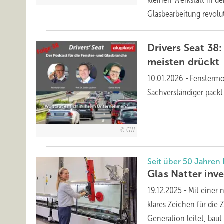
kleinen Werkstatt in de
Glasbearbeitung revol
Drivers Seat 3
meisten
drückt
10.01.2026
-
Fenstermo
Sachverständiger packt
GW
Seit über 50 Jahren 
Glas Natter inve
19.12.2025
-
Mit einer 
klares Zeichen für die 
Generation leitet, bau