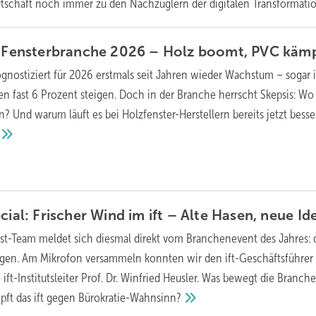
rtschaft noch immer zu den Nachzüglern der digitalen
Transformatio
6: Fensterbranche 2026 – Holz boomt, PVC
kämp
ognostiziert für 2026 erstmals seit Jahren wieder Wachstum – sogar 
en fast 6 Prozent steigen. Doch in der Branche herrscht Skepsis: Wo
 Und warum läuft es bei Holzfenster-Herstellern bereits jetzt besser
cial: Frischer Wind im ift – Alte Hasen, neue
Id
st-Team meldet sich diesmal direkt vom Branchenevent des Jahres: 
gen. Am Mikrofon versammeln konnten wir den ift-Geschäftsführer 
ft-Institutsleiter Prof. Dr. Winfried Heusler. Was bewegt die Branch
pft das ift gegen
Bürokratie-Wahnsinn?