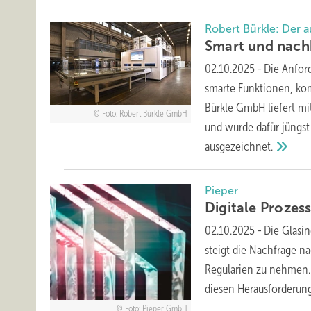
Robert Bürkle: Der a
Smart und nach
02.10.2025
-
Die Anfor
smarte Funktionen, kom
Bürkle GmbH liefert mi
Foto: Robert Bürkle GmbH
und wurde dafür jüngst
ausgezeichnet.
Pieper
Digitale
Prozes
02.10.2025
-
Die Glasi
steigt die Nachfrage n
Regularien zu nehmen. E
diesen Herausforderu
Foto: Pieper GmbH