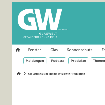
Springe
Springe
Springe
auf
auf
auf
Hauptinhalt
Hauptmenü
SiteSearch
Fenster
Glas
Sonnenschutz
F
Meldungen
Podcast
Produkte
Themen
Alle Artikel zum Thema Effiziente Produktion