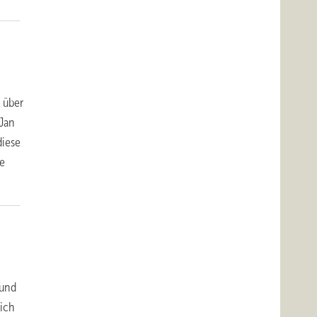
 über
 Jan
diese
ie
 und
lich