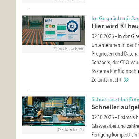
Im Gespräch mit Ja
Hier wird KI heu
02.10.2025
-
In der Gl
Unternehmen in der Pr
Foto: Hegla-Hanic
Prognosen und Datenan
Schäpers, der CEO von 
Systeme künftig noch ef
Zukunft
macht.
Schott setzt bei En
Schneller aufge
02.10.2025
-
Erstmals 
Glasverarbeitung zahlr
Foto: Schott AG
Fertigung komplett simu