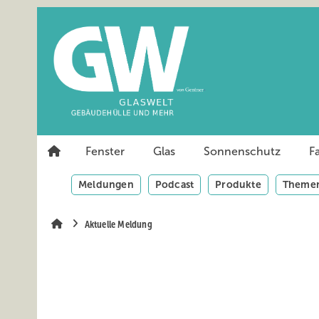
Springe
Springe
Springe
auf
auf
auf
Hauptinhalt
Hauptmenü
SiteSearch
Fenster
Glas
Sonnenschutz
F
Meldungen
Podcast
Produkte
Themen
Aktuelle Meldung