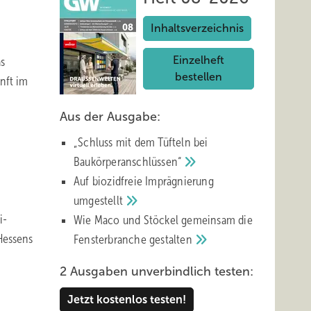
Inhaltsverzeichnis
Einzelheft
as
bestellen
nft im
Aus der Ausgabe:
„Schluss mit d em Tüfteln bei
Baukörperanschlüssen“
Auf biozidfreie Imprägnierung
umgestellt
i-
Wie Maco und Stöckel gemeinsam die
Hessens
Fensterbranche
gestalten
2 Ausgaben unverbindlich testen:
Jetzt kostenlos testen!