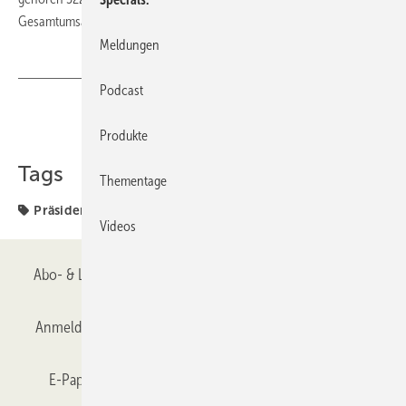
Gesamtumsatz betrug 2008 rund 8,6 Mrd. Euro.
Meldungen
Podcast
Teilen
Link kopieren
Produkte
Tags
Thementage
Präsident
Schott
Videos
Abo- & Leserservice
AGB
Alle Inhalte chronologisch
Anmelden
Anmeldung & Registrierung
Datenschutz
E-Paper
Gentner Verlag
GLASWELT abonnieren