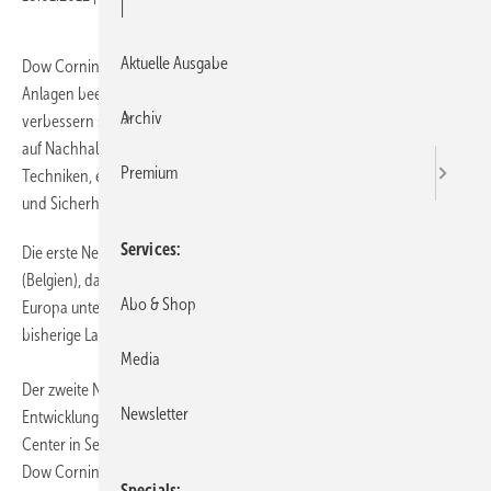
|
Aktuelle Ausgabe
Dow Corning hat den Bau von zwei neuen, energieeffizienten
Anlagen beendet, die den Kundenservice des Unternehmens deutlich
Archiv
verbessern sollen. Schwerpunkte bei der baulichen Umsetzung lagen
auf Nachhaltigkeit und der Verwendung eigener Materialien und
Premium
Techniken, eine tragende Rolle spielten auch Umwelt-, Gesundheits-
und Sicherheitsaspekte.
Services
Die erste Neubau ist ein 32.000 m² großes Vertriebszentrum in Feluy
(Belgien), das Dow Cornings künftiges Wachstum in Belgien und
Abo & Shop
Europa unterstützen soll. Die Anlage ist doppelt so groß wie das
bisherige Lager und wurde in nur 15 Monaten errichtet.
Media
Der zweite Neubau ist das hochmoderne Forschungs- und
Newsletter
Entwicklungszentrum Solar Energy Exploration & Development (SEED)
Center in Seneffe, Belgien. Die Investition von weiteren 9 Mio. Euro in
Dow Cornings Innovationskapazität soll die Forschung nach neuen
Specials