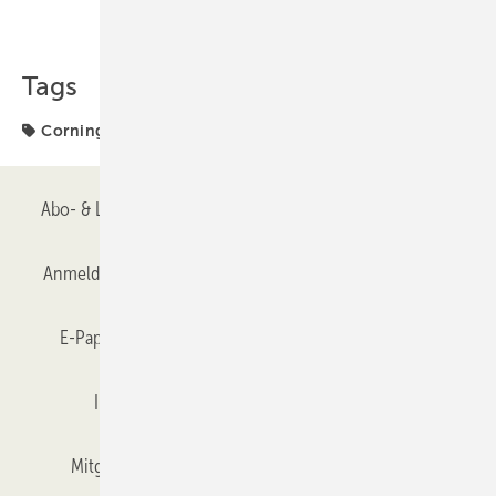
Teilen
Link kopieren
Tags
Corning
Abo- & Leserservice
AGB
Alle Inhalte chronologisch
Anmelden
Anmeldung & Registrierung
Datenschutz
E-Paper
Gentner Verlag
GLASWELT abonnieren
Impressum
Karriere bei Gentner
Team
Mitgliedschaften und Engagement
Mediaservice