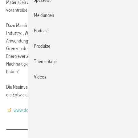
Materialien auf Siliziumbasis und die Entwicklung von Solarzellen
vorantreiben.
Meldungen
Dazu Massimo Rebolini, Manager aus dem Segment Construction
Podcast
Industry: „Wir haben viele von Dow Cornings Innovationen und
Anwendungen genutzt und als Prototypen verwendet. Wir haben die
Produkte
Grenzen der technischen Möglichkeiten erweitert, indem wir den
Energieverbrauch für eine Laboranlage optimiert und die
Thementage
Nachhaltigkeitsanforderungen neuer Baustandards verwirklicht
haben.“
Videos
Die Neuinvestitionen sollen auch dazu beitragen das Wachstum und
die Entwicklungsarbeit des Unternehmens zu beschleunigen.
www.dowcorning.de