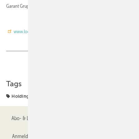
Garant Gruppe.
www.looserholding.com
Teilen
Link kopieren
Tags
Holding
Türenhersteller
Abo- & Leserservice
AGB
Alle Inhalte chronologisch
Anmelden
Anmeldung & Registrierung
Datenschutz