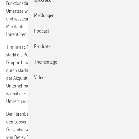
Funktionstüren sowie Schiebetüren und Zargen. Etwa 50 Prozent des
Umsatzes würden im polnischen Markt und weitere 50 Prozent in ost-
Meldungen
und westeuropäischen Ländern generiert werden. Mit einem
Marktanteil von ca. 5 Prozent sei man die Nr. 3 im polnischen
Podcast
Innentürenmarkt.
Produkte
Tim Talaat, CEO der Looser Gruppe. „Die Akquisition von Invado
stärkt die Position unseres Türensegments. Mit der Prüm-Garant
Thementage
Gruppe haben wir in Deutschland einen führenden Anbieter, der sich
durch starkes Wachstum und eine gute Profitabilität auszeichnet. Mit
Videos
der Akquisition von Invado kommt nun ein ertragsstarkes
Unternehmen im osteuropäischen Markt dazu. Gleichzeitig machen
wir mit dieser Transaktion einen weiteren wichtigen Schritt in der
Umsetzung unserer Internationalisierungsstrategie.“
Der Türenbauer aus Polen werde als eigenständiges Unternehmen in
den Looser-Geschäftsbereich Türen eingegliedert. Die
Gesamtverantwortung für den Türenbereich bleibt in den Händen
von Detlev Schröder, Vorsitzender der Geschäftsführung der Prüm-