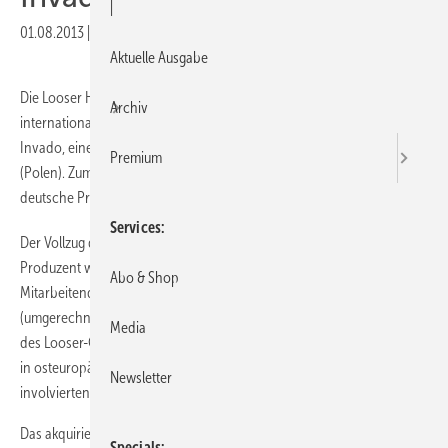
|
01.08.2013
|
Druckvorschau
Aktuelle Ausgabe
Die Looser Holding AG mit Sitz in Arbon (Schweiz) verstärkt ihre
Archiv
internationale Präsenz mit dem Kauf von 100 Prozent der Anteile an
Invado, einem Anbieter von Türen und Zargen mit Sitz in Dzielna
Premium
(Polen). Zum Türenbereich des Konzerns gehört bereits seit 2007 die
deutsche Prüm-Garant-Gruppe.
Services
Der Vollzug der Transaktion ist per 30. Juli 2013 erfolgt. Der polnische
Produzent wurde 1990 gegründet und erzielte 2012 mit 420
Abo & Shop
Mitarbeitenden einen Umsatz von rund CHF 31 Mio. Franken
(umgerechnet 25,1 Mio. Euro). Die Akquisition erweitere das Portfolio
Media
des Looser-Geschäftsbereichs Türen und eröffne neue Perspektiven
in osteuropäischen Märkten. Über den Kaufpreis haben die
Newsletter
involvierten Parteien Stillschweigen vereinbart.
Das akquirierte Unternehmen fertigt Dekor-, Furnier-, Glas- und
Specials