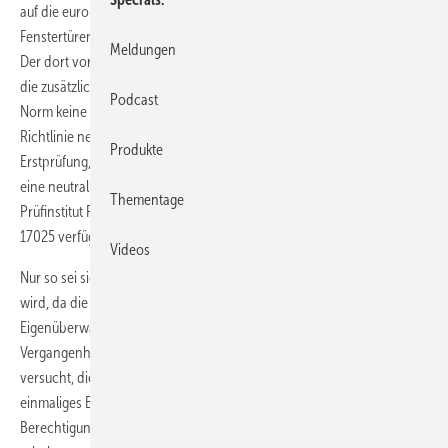
auf die europäische Norm DIN EN 13126-3 – Beschläge für Türen und
Fenstertüren, Teil 3 - Betätigungsgriffe, Deutsche Fassung: 2012-02.
Meldungen
Der dort vorgegebene Klassifizierungsschlüssel ist die Grundlage für
die zusätzlichen Anforderungen. Während nach der europäischen
Podcast
Norm keine laufende Qualitätskontrolle gefordert ist, sieht die RAL-
Richtlinie neben der Kontrolle der Fertigungsstätte und einer
Produkte
Erstprüfung, eine laufende Fremdüberwachung der Produkte durch
eine neutral anerkannte Stelle vor. Diese neutrale Stelle, wie das
Thementage
Prüfinstitut PIV in Velbert, muss über eine Anerkennung nach DIN EN
17025 verfügen.
Videos
Nur so sei sichergestellt, dass das Qualitätsniveau dauerhaft gehalten
wird, da die Fremdüberwachung auch eine strenge Kontrolle der
Eigenüberwachung des Herstellers vorsieht. In der jüngeren
Vergangenheit haben wiederholt Hersteller aus dem Ausland
versucht, die Qualitätskriterien der Richtlinie zu erfüllen – aber ein
einmaliges Bestehen der Prüfungen reicht nicht aus, um auf Dauer die
Berechtigung zur Kennzeichnung mit dem RAL-Gütezeichen zu