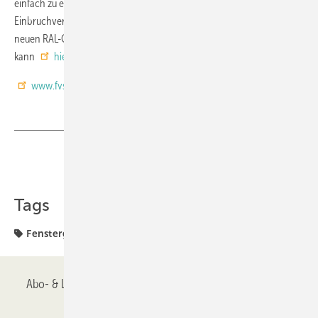
einfach zu erreichen ist und keinen ausreichenden Widerstand gegen
Einbruchversuche bietet. Erste erfolgreiche Prüfungen nach der
neuen RAL-GZ wurden bereits vorgenommen. Das Inhaltsverzeichnis
kann
hier
eingesehen werden.
www.fvsb.de
Teilen
Link kopieren
Tags
Fenstergriff
Abo- & Leserservice
AGB
Alle Inhalte chronologisch