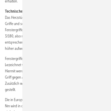
erhalten.
Technische Anforderungen
Das Herzstück der RAL-GZ 607/9 sind generelle Anforderungen an
Griffe und sofern zutreffend an deren Schutzwirkung. Auch
Fenstergriffe ohne Schutzwirkung müssen der Dauerfunktionsklasse
3/180, also mindestens 10.000 Zyklen im Dreh-Kipp-Modus
entsprechen und eine Korrosionsbeständigkeit von Klasse 2 oder
höher aufweisen, um das RAL-Gütezeichen zu erlangen.
Fenstergriffe mit Schutzwirkung könnten künftig sehr markant
bezeichnet werden, und zwar als RAL100 und RAL200 Fenstergriffe.
Hiermit werde der direkte Hinweis geliefert, welche Schutzwirkung der
Griff gegen Abdrehen oder Abreißen erfüllt (100 Nm oder 200 Nm).
Zusätzlich werden auch Anforderungen an den Schließmechanismus
gestellt.
Die in Europa ebenfalls eingeführte Klasse 1 mit einem Wert von nur 35
Nm wird in dieser RAL-Richtlinie nicht übernommen, da dieser Wert