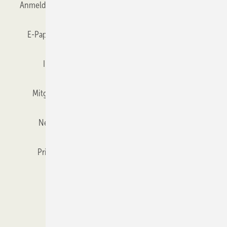
Anmelden
Anmeldung & Registrierung
Datenschutz
E-Paper
Gentner Verlag
GLASWELT abonnieren
Impressum
Karriere bei Gentner
Team
Mitgliedschaften und Engagement
Mediaservice
Newsletter
Objekt des Monats
RSS-Feed
Privacy Manager
Veranstaltungen / Webinare
Kataloge
© 2026 GLASWELT