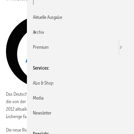
|
Aktuelle Ausgabe
Archiv
Premium
Services
Abo & Shop
Das Deutsche Institut für Gütesicherung und Kennzeichnung e.V. hat
Media
die von der Gütegemeinschaft Schlösser und Beschläge e.V. im Jahr
2012 aktualisierte RAL-GZ 607/9 anerkannt. Diese Ausgabe ersetzt die
Newsletter
bisherige Fassung aus dem Jahr 1989.
Die neue Richtlinie bezieht sich, so die Gütegemeinschaft, unmittelbar
Specials