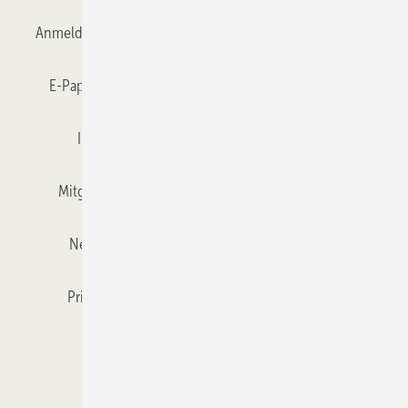
Anmelden
Anmeldung & Registrierung
Datenschutz
E-Paper
Gentner Verlag
GLASWELT abonnieren
Impressum
Karriere bei Gentner
Team
Mitgliedschaften und Engagement
Mediaservice
Newsletter
Objekt des Monats
RSS-Feed
Privacy Manager
Veranstaltungen / Webinare
Kataloge
© 2026 GLASWELT