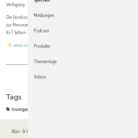
Verfügung.
Meldungen
Die Facebookseite (
www.facebook.de/sonnenschutzwelt
) wird
zur Messezeit als Liveticker viele weitere Informationen direkt von der
Podcast
R+T liefern.
www.sonnenschutzwelt.de
Produkte
Thementage
Videos
Teilen
Link kopieren
Tags
Stuttgart
Abo- & Leserservice
AGB
Alle Inhalte chronologisch