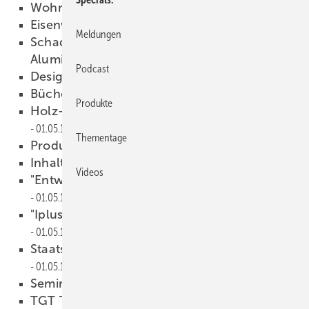
Wohnlichkeit unter Glas
01.05.1997
Eisenwarenmesse Köln
01.05.1997
Meldungen
Schadensfall 71: Ein Wintergarten aus
Aluminium
01.05.1997
Podcast
Design auf dem Vormarsch
01.05.1997
Bücher & Medien
01.05.1997
Produkte
Holz-Aluminium-Fenster von Bug
01.05.1997
Thementage
Produkte
01.05.1997
Inhalt
01.05.1997
Videos
"Entwicklungsland" Deutschland
01.05.1997
"Iplus-Basisglas-Treffen" von Interpane
01.05.1997
Staatshilfe für den Wintergarten
01.05.1997
Seminar der Grace GmbH
01.05.1997
TGT Transparentes Glas-Tragwerk