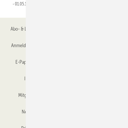
01.05.1997
Abo- & Leserservice
AGB
Alle Inhalte chronologisch
Anmelden
Anmeldung & Registrierung
Datenschutz
E-Paper
Gentner Verlag
GLASWELT abonnieren
Impressum
Karriere bei Gentner
Team
Mitgliedschaften und Engagement
Mediaservice
Newsletter
Objekt des Monats
RSS-Feed