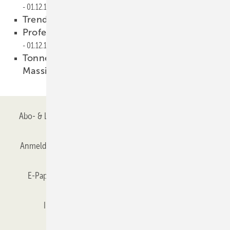
01.12.1999
Trends im Fassadenbau
01.12.1999
Professionelle Werbung zahlt sich aus
01.12.1999
Tonnengewölbe aus Polykarbonat-
Massivplatten
01.12.1999
Abo- & Leserservice
AGB
Alle Inhalte chronologisch
Anmelden
Anmeldung & Registrierung
Datenschutz
E-Paper
Gentner Verlag
GLASWELT abonnieren
Impressum
Karriere bei Gentner
Team