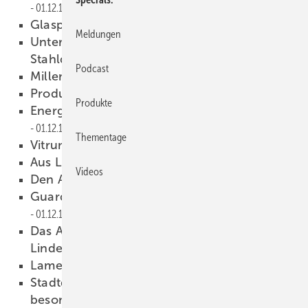
01.12.1999
Glaspyramiden und -dächer
01.12.1999
Meldungen
Untersuchungen zum Langzeitverhalten von
Stahldübeln
01.12.1999
Podcast
Millenium-Tower in Wien
01.12.1999
Produkte
01.12.1999
Produkte
Energieeinsparverordnung 2000
01.12.1999
Thementage
Vitrum `99 in Mailand
01.12.1999
Aus Lauscha für Weimar
01.12.1999
Videos
Den Alltag verschönern
01.12.1999
Guardian Flachglas in Thalheim
01.12.1999
Das Anwendungstechnische Zentrum der
Linde AG
01.12.1999
Lamellen à la Solarlux
01.12.1999
Stadtquartier Chausseestraße mit
besonderer Aluminium-Vorhangfassade