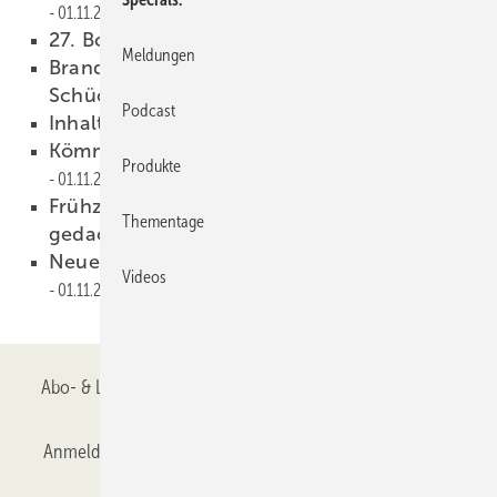
01.11.2000
27. Bottroper Fachgespräch
01.11.2000
Meldungen
Brand- und Rauchschutzssysteme von
Schüco
01.11.2000
Podcast
Inhalt
01.11.2000
Kömmerling unter neuer Führung
Produkte
01.11.2000
Frühzeitig an vorbeugenden Brandschutz
Thementage
gedacht
01.11.2000
Neue Zulassungen von Staba Wuppermann
Videos
01.11.2000
Abo- & Leserservice
AGB
Alle Inhalte chronologisch
Anmelden
Anmeldung & Registrierung
Datenschutz