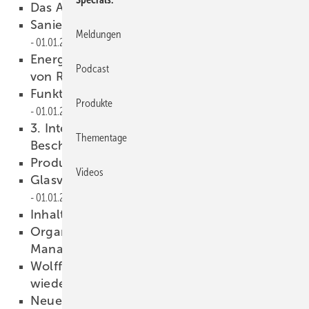
Das Allerletzte
01.01.2001
Sanierung des Krefelder Hauptbahnhofs
Meldungen
01.01.2001
Energiesparender Einputzvorbaurolladen
Podcast
von Roma
01.01.2001
Funktionsgläser für jeden Bedarf
Produkte
01.01.2001
3. Internationaler Kongreß über die
Thementage
Beschichtung von Glas (ICCG)
01.01.2001
Produkte
01.01.2001
Videos
Glasverarbeitung Bietigheim GmbH
01.01.2001
Inhalt
01.01.2001
Organisation mit Customer Relationship
Management-Systeme
01.01.2001
Wolff + Meier Gruppe nimmt Isolierglaswerk
wieder in Betrieb
01.01.2001
Neue Entwicklungen bei wärmedämmenden