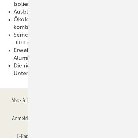
Isoliergläsern
01.01.2001
Ausblick 2001
01.01.2001
Ökologie und Ökonomie optimal
kombinieren
01.01.2001
SemcoGlasCenter in Westerstede eröffnet
01.01.2001
Erweiterung der Produktpalette bei TS-
Aluminium
01.01.2001
Die richtige IT-Strategie entscheidet die
Unternehmenszukunft
01.01.2001
Abo- & Leserservice
AGB
Alle Inhalte chronologisch
Anmelden
Anmeldung & Registrierung
Datenschutz
E-Paper
Gentner Verlag
GLASWELT abonnieren