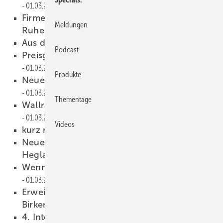
01.03.2002
Firmengründer Karl Lenhardt tritt in den
Meldungen
Ruhestand
01.03.2002
Aus der Gutachterpraxis
01.03.2002
Podcast
Preisgünstige Niedrigenergiekomponente
01.03.2002
Produkte
Neuer Konvektionsofen von Tamglass
01.03.2002
Thementage
Wallraf Richartz Museum in Köln
01.03.2002
Videos
kurz notiert
01.03.2002
Neues Isolierglas-Logistik-Konzept von
Hegla
01.03.2002
Wenn Banken den Geldhahn zudrehen
01.03.2002
Erweiterung der Unterrichtsräume in
Birkenfeld
01.03.2002
4. Internationaler Kunststoff-Fenster-