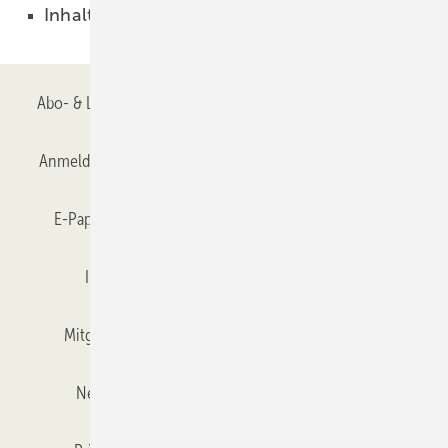
Inhalt
01.03.2002
Abo- & Leserservice
AGB
Alle Inhalte chronologisch
Anmelden
Anmeldung & Registrierung
Datenschutz
E-Paper
Gentner Verlag
GLASWELT abonnieren
Impressum
Karriere bei Gentner
Team
Mitgliedschaften und Engagement
Mediaservice
Newsletter
Objekt des Monats
RSS-Feed