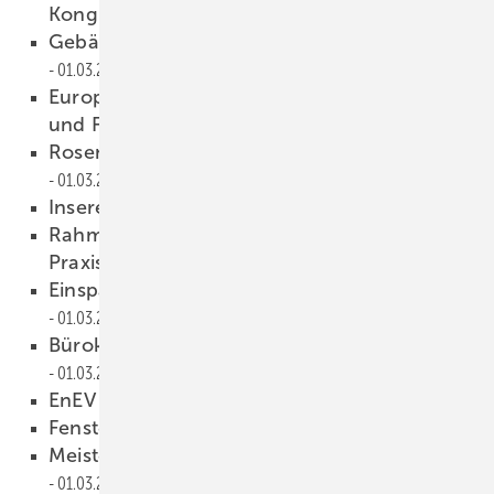
Kongreß
01.03.2002
Gebäudeautomation im Business Tower
01.03.2002
Europäische Prüfnorm für Fenster, Türen
und Fassaden
01.03.2002
Rosenheimer Spezial-Glas GmbH
01.03.2002
Inserenten
01.03.2002
Rahmenbedingungen, Zuschüsse,
Praxisbeispiele
01.03.2002
Einsparpotentiale für den Klimaschutz
01.03.2002
Bürokomplex Coeur Dèfense in Paris
01.03.2002
EnEV praktisch umgesetzt
01.03.2002
Fensterbau/Frontale 2002
01.03.2002
Meisterteam gründet FSC-Gruppe
01.03.2002