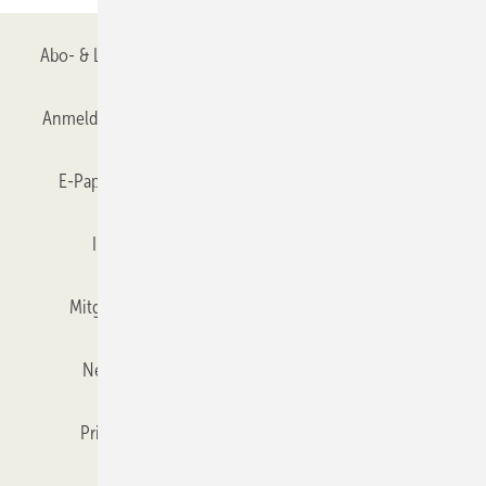
Abo- & Leserservice
AGB
Alle Inhalte chronologisch
Anmelden
Anmeldung & Registrierung
Datenschutz
E-Paper
Gentner Verlag
GLASWELT abonnieren
Impressum
Karriere bei Gentner
Team
Mitgliedschaften und Engagement
Mediaservice
Newsletter
Objekt des Monats
RSS-Feed
Privacy Manager
Veranstaltungen / Webinare