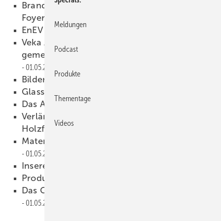
Brandschutzglas von Schott für
Foyerüberdachung
01.05.2002
Meldungen
EnEV praktisch umgesetzt
01.05.2002
Veka AG und Initiative FREI gründen
Podcast
gemeinsame Recycling-Gesellschaft
01.05.2002
Produkte
Bilder professionell hängen
01.05.2002
Glasstec 2002 in Düsseldorf
01.05.2002
Thementage
Das Allerletzte
01.05.2002
Verlängerte Garantiezeiten für den
Videos
Holzfensterschutz
01.05.2002
Materialkunde für Einrahmer, Teil 1
01.05.2002
Inserenten
01.05.2002
Produkte
01.05.2002
Das Glaserhandwerk im Glasstec-Jahr
01.05.2002