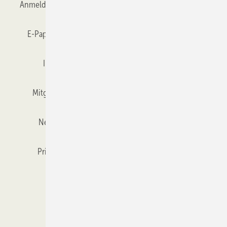
Anmelden
Anmeldung & Registrierung
Datenschutz
E-Paper
Gentner Verlag
GLASWELT abonnieren
Impressum
Karriere bei Gentner
Team
Mitgliedschaften und Engagement
Mediaservice
Newsletter
Objekt des Monats
RSS-Feed
Privacy Manager
Veranstaltungen / Webinare
Kataloge
© 2026 GLASWELT