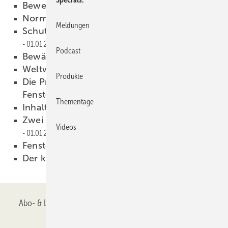
Bewegung im Markt
01.01.2006
Normen beachten
01.01.2006
Meldungen
Schutz der Fuge in der Bauzeit?
01.01.2006
Podcast
Bewährtes weiter entwickeln
01.01.2006
Weltweit richtungsweisend
01.01.2006
Produkte
Die Preisentwicklung im deutschen
Fenstermarkt
01.01.2006
Thementage
Inhalt
01.01.2006
Zwei Komponenten — ein Verbinder
Videos
01.01.2006
Fenster im Baudenkmal
01.01.2006
Der kleine Unterschied
01.01.2006
Abo- & Leserservice
AGB
Alle Inhalte chronologisch