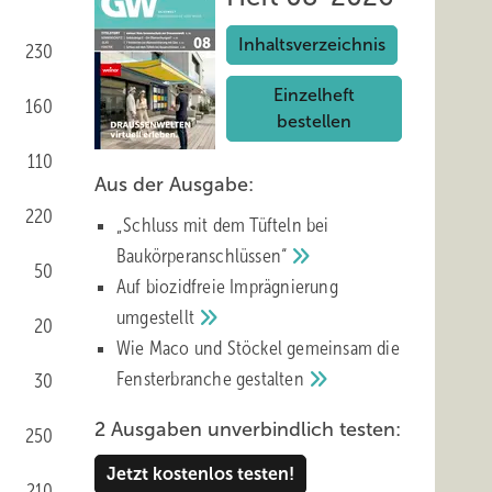
Inhaltsverzeichnis
230
Einzelheft
160
bestellen
110
Aus der Ausgabe:
220
„Schluss mit d em Tüfteln bei
Baukörperanschlüssen“
50
Auf biozidfreie Imprägnierung
umgestellt
20
Wie Maco und Stöckel gemeinsam die
Fensterbranche
gestalten
30
2 Ausgaben unverbindlich testen:
250
Jetzt kostenlos testen!
210