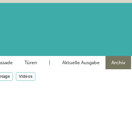
assade
Türen
|
Aktuelle Ausgabe
Archiv
tage
Videos