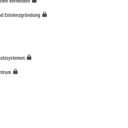
ästen vermeiden
und Existenzgründung
chutzsystemen
entrum