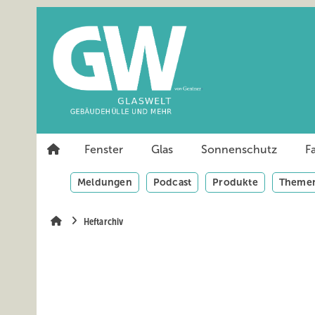
Springe
Springe
Springe
auf
auf
auf
Hauptinhalt
Hauptmenü
SiteSearch
Fenster
Glas
Sonnenschutz
F
Meldungen
Podcast
Produkte
Themen
Heftarchiv