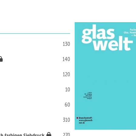
130
140
120
10
60
310
270
ch farbigen Siebdruck