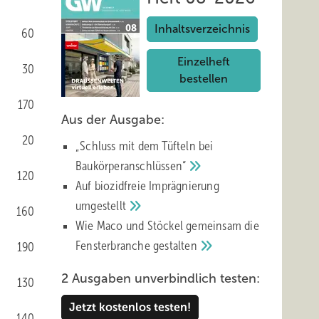
Inhaltsverzeichnis
60
Einzelheft
30
bestellen
170
Aus der Ausgabe:
20
„Schluss mit d em Tüfteln bei
Baukörperanschlüssen“
120
Auf biozidfreie Imprägnierung
umgestellt
160
Wie Maco und Stöckel gemeinsam die
Fensterbranche
gestalten
190
2 Ausgaben unverbindlich testen:
130
Jetzt kostenlos testen!
140