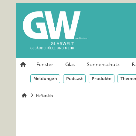
Springe
Springe
Springe
auf
auf
auf
Hauptinhalt
Hauptmenü
SiteSearch
Fenster
Glas
Sonnenschutz
F
Meldungen
Podcast
Produkte
Themen
Heftarchiv