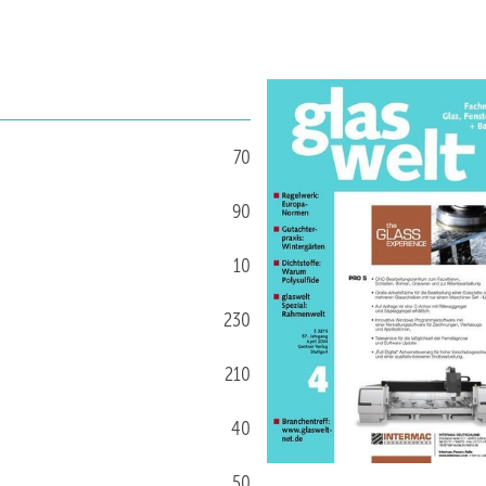
70
90
10
230
210
40
50