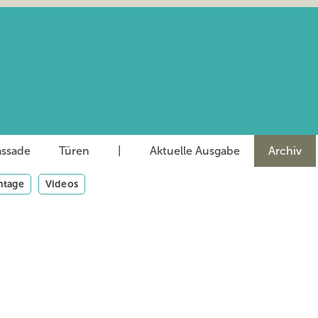
assade
Türen
|
Aktuelle Ausgabe
Archiv
tage
Videos