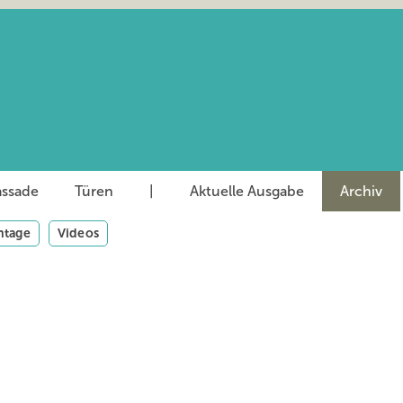
assade
Türen
|
Aktuelle Ausgabe
Archiv
tage
Videos