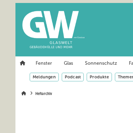
Springe
Springe
Springe
auf
auf
auf
Hauptinhalt
Hauptmenü
SiteSearch
Fenster
Glas
Sonnenschutz
F
Meldungen
Podcast
Produkte
Themen
Heftarchiv