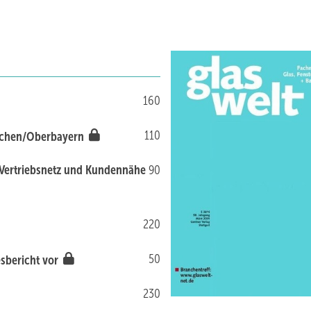
160
110
nchen/Oberbayern
s Vertriebsnetz und Kundennähe
90
220
50
esbericht vor
230