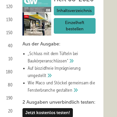
120
Inhaltsverzeichnis
130
Einzelheft
bestellen
150
Aus der Ausgabe:
40
„Schluss mit d em Tüfteln bei
10
Baukörperanschlüssen“
Auf biozidfreie Imprägnierung
180
umgestellt
Wie Maco und Stöckel gemeinsam die
80
Fensterbranche
gestalten
190
2 Ausgaben unverbindlich testen:
20
Jetzt kostenlos testen!