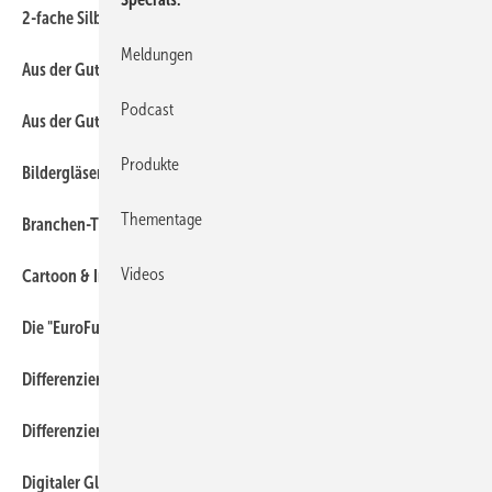
140
2-fache Silberschicht: Teil 2
Meldungen
150
Aus der Gutachterpraxis: Teil 1
Podcast
160
Aus der Gutachterpraxis: Teil 2
Produkte
330
Bildergläser für Einrahmer
Thementage
10
Branchen-Ticker
430
Videos
Cartoon & Impressum
100
Die "EuroFutur"-Serie
220
Differenzierte Montage: Teil 1
230
Differenzierte Montage: Teil 2
170
Digitaler Glasdruck