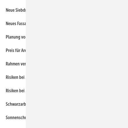
250
Neue Siebdruckanlage
260
Neues Fassadensystem
290
Planung von Sonnenschutz
60
Preis für Architektur
340
Rahmen verleimen und Leimfugen sichern (III)
110
Risiken bei Materialien-Kombinationen mit Glas: Teil 1
120
Risiken bei Materialien-Kombinationen mit Glas: Teil 2
380
Schwarzarbeitsgesetz bringt neue Pflichten
300
Sonnenschutz im SZR