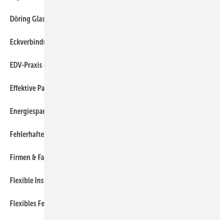
50
Döring Glas in Berlin
350
Eckverbindungen von Rahmen
360
EDV-Praxis (I)
320
Effektive Passepartout-Gestaltung
70
Energiesparen im Bestand
370
Fehlerhafte Fassadenausschreibung
30
Firmen & Fakten
180
Flexible Installationen für Glastrennwände
270
Flexibles Fenstersystem für Alt- und Neubau