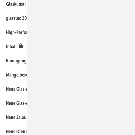
190
Glaskunst im Uni-Klinikum
40
glasstec 2004
280
High-Performance-Schneidlinie
20
Inhalt
410
Kündigungsgrund
400
Mängelbeseitigungmit hohen Kosten
200
Neue Glas-Anwendungen: Teil 1
210
Neue Glas-Anwendungen: Teil 2
310
Neue Jalousieantriebe
240
Neue Öfen für Sicherheitsglas