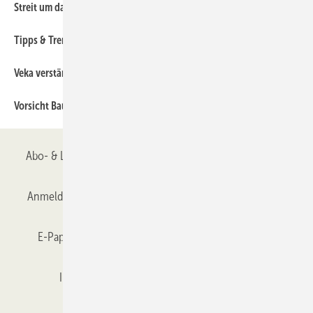
390
Streit um das Gesellenstück
420
Tipps & Trends
90
Veka verstärkt Partner-Service
80
Vorsicht Bauüberwachung
Abo- & Leserservice
AGB
Alle Inhalte chronologisch
Anmelden
Anmeldung & Registrierung
Datenschutz
E-Paper
Gentner Verlag
GLASWELT abonnieren
Impressum
Karriere bei Gentner
Team