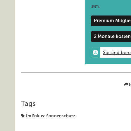
uvm.
Zusammengefasst ergeben sich folgende Punkte, die bei
Klimatische Bedingungen
Premium Mitglie
Gebäudehöhe
2 Monate kosten
Geografische Ausrichtung
Nachbarschaftsbebauung
Natürlicher Sonnenschutz
Designvorgaben des Architekten
Vorschriften (Denkmalschutz etc.)
Budgetvorgaben
T
Weitere Entscheidungspar
Tags
Natürlich ist der Treibhauseffekt, bzw. die sogenannte W
„außen“ geht.
Im Fokus: Sonnenschutz
Dem außen liegenden Sonnenschutz ist auf jeden Fall de