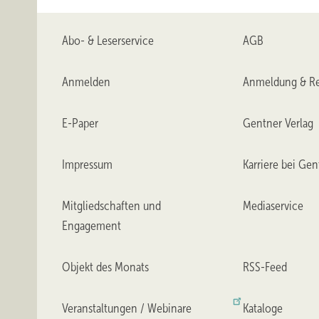
müssen, um das „richtige Produkt“ am „richtigen Platz“ z
der Praxis beobachten kann, dass sich im Falle eines auft
Abo- & Leserservice
AGB
herausstellt.
Anmelden
Anmeldung & Re
Dem Monteur bleibt dann nur das zweifelhafte Vergnügen
Sonnenschutz ist auch der Blendschutz, der gemäß den A
E-Paper
Gentner Verlag
in der Regel nicht geleistet werden kann. —
Olaf Vögele
Impressum
Karriere bei Gen
Mitgliedschaften und
Mediaservice
Engagement
Objekt des Monats
RSS-Feed
Veranstaltungen / Webinare
Kataloge