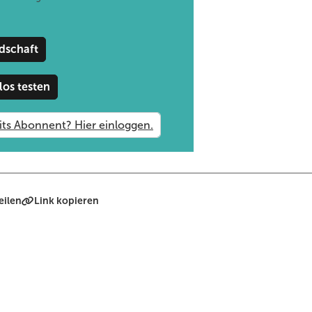
 der Planung beachtet werden müssen:
dschaft
los testen
eilen
Link kopieren
ameter
ärmefalle, das entscheidende Kriterium, wenn es um die Frage „inne
r Vorzug zu geben, da dadurch eine Aufheizung der Glasscheibe am