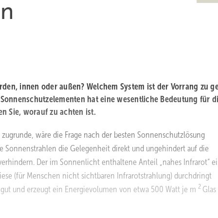
en
erden, innen oder außen? Welchem System ist der Vorrang zu g
 Sonnenschutzelementen hat eine wesentliche Bedeutung für d
n Sie, worauf zu achten ist.
n zugrunde, wäre die Frage nach der besten Sonnenschutzlösung
e Sonnenstrahlen die Gelegenheit direkt und ungehindert auf die
 verhindern. Der im Sonnenlicht enthaltene Anteil „nahes Infrarot“ e
ese (für Menschen nicht sichtbaren Infrarotstrahlung) durchdringt
2
iv gut und erzeugt ein Energievolumen von etwa 500 Watt je m
Glas