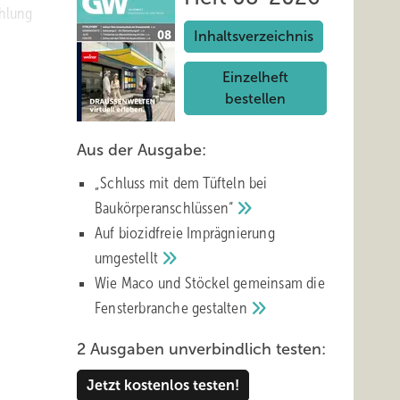
ahlung
Inhaltsverzeichnis
Einzelheft
bestellen
gilt,
Aus der Ausgabe:
außer
„Schluss mit d em Tüfteln bei
Baukörperanschlüssen“
Auf biozidfreie Imprägnierung
umgestellt
Wie Maco und Stöckel gemeinsam die
bauung
Fensterbranche
gestalten
2 Ausgaben unverbindlich testen:
in
Jetzt kostenlos testen!