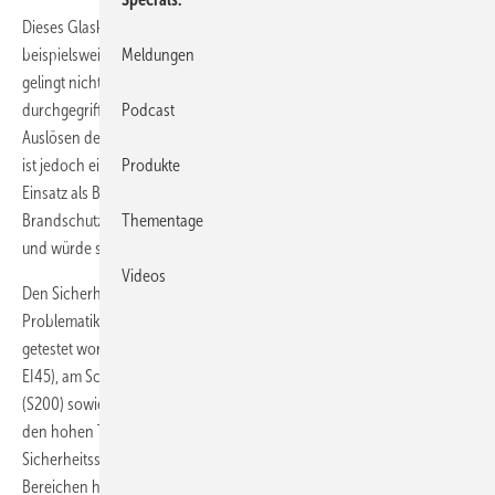
Dieses Glaskonstrukt hält heftigsten Einbruchversuchen
beispielsweise mit Kuhfuß, Meißel oder Bohrmaschine stand. Es
Meldungen
gelingt nicht eine Öffnung zu schaffen, durch die zur Türinnenseite
durchgegriffen werden kann. Ein Öffnen der Tür von außen durch das
Podcast
Auslösen der Antipanikfunktion wird folglich verhindert. Polycarbonat
ist jedoch ein leicht brennbarer Kunststoff, der sich nicht für den
Produkte
Einsatz als Brandschutzverglasung eignet. Eine reine
Brandschutzverglasung dagegen wäre in Sekunden zu durchdringen
Thementage
und würde somit keinen Einbruchschutz bieten.
Videos
Den Sicherheitsspezialisten von Sälzer sei es nun gelungen, diese
Problematik zu lösen: Die Tür sei bei renommierten Prüfinstituten
getestet worden. Im Brandofen (Brandprüfung 45 Minuten, Klasse bis
EI45), am Schießstand (bis FB4-NS), in der Rauchschutzkammer
(S200) sowie am Prüfstand für Einbruchhemmung (bis RC4) hielt sie
den hohen Testanforderungen gemäß Europäischer
Sicherheitsstandards stand. Für den Einsatz in häufig frequentierten
Bereichen hat sich die robuste Stahlrohrrahmentür durch den