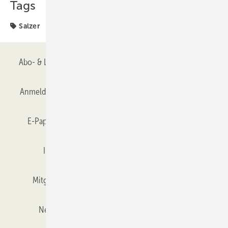
Tags
Salzer
Abo- & Leserservice
AGB
Alle Inhalte chronologisch
Anmelden
Anmeldung & Registrierung
Datenschutz
E-Paper
Gentner Verlag
GLASWELT abonnieren
Impressum
Karriere bei Gentner
Team
Mitgliedschaften und Engagement
Mediaservice
Newsletter
Objekt des Monats
RSS-Feed