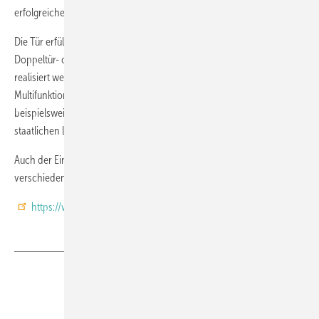
erfolgreichen Dauerfunktionstest mit 200 000 Zyklen qualifiziert.
Die Tür erfülle alle Funktionen, die sonst nur mit einer aufwendigen
Doppeltür- oder Schleusenanlage, bestehend aus zwei Türen,
realisiert werden kann und bietet daher erhebliche Kostenvorteile. Die
Multifunktionstür könne vielfältig eingesetzt werden, wie
beispielsweise in Industriegebäuden, Museen, Banken oder in
staatlichen Liegenschaften.
Auch der Einsatz im Justizvollzug ist möglich, da die Tür mit
verschiedensten JVA-Schlössern geprüft wurde.
https://www.saelzer-security.com/de/
Teilen
Link kopieren