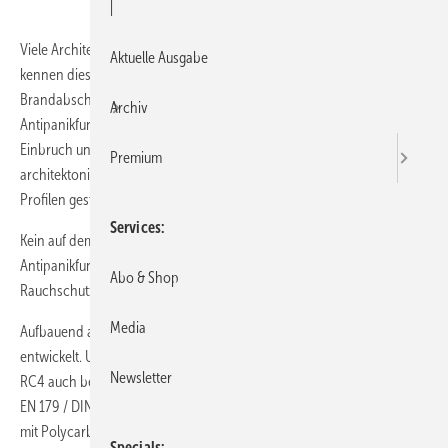
|
Viele Architekten, Planer und Bauherren von öffentlichen Gebäuden
Aktuelle Ausgabe
kennen dieses Dilemma: Einerseits besteht die Anforderung
Brandabschnitte zu realisieren, die einen Fluchtweg (inklusive
Archiv
Antipanikfunktion) gewährleisten und gleichzeitig Schutz gegen
Einbruch und Durchschuss bieten sollen. Dabei soll die Tür
Premium
architektonisch anspruchsvoll und elegant mit viel Glas und schmalen
Profilen gestaltet werden.
Services
Kein auf dem Markt befindliches Türsystem (Vollverglasung,
Antipanikfunktion, Einbruch- und Durchschusshemmung, Feuer- und
Abo & Shop
Rauchschutz) konnte dies bislang abdecken.
Media
Aufbauend auf dem System Sälzer habe man jetzt die Multifunktionstür
entwickelt. Um Einbruchschutz in den hohen Schutzklassen RC3 und
Newsletter
RC4 auch bei vollverglasten Türen mit Antipanikfunktion gemäß DIN
EN 179 / DIN EN 1125 zu realisieren ist es erforderlich, eine Verglasung
mit Polycarbonatlayer(n) einzusetzen.
Specials