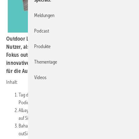
Meldungen
Podcast
Outdoor Living stellt viele Herausforderungen sowohl an
Nutzer, als auch an die Hersteller. Im neuen GLASWELT
Produkte
Fokus outdoor erfahren Sie viele Neuigkeiten über
Thementage
innovative Produkte und maßgeschneiderte Lösungen
für die Aussengastronomie.
Videos
Inhalt:
Tag der Gastronomie auf der R+T Digital mit hochkarätiger
Podiumsdiskussion - Lösungen für die Außengastronomie
Albayrak wird in Deutschland aktiver - Bioklimatisch und voll
auf Sicherheit getrimmt
Bahama erwartet Produktpalette - Freiarmschirm Jumbrella
outSide vorgestellt