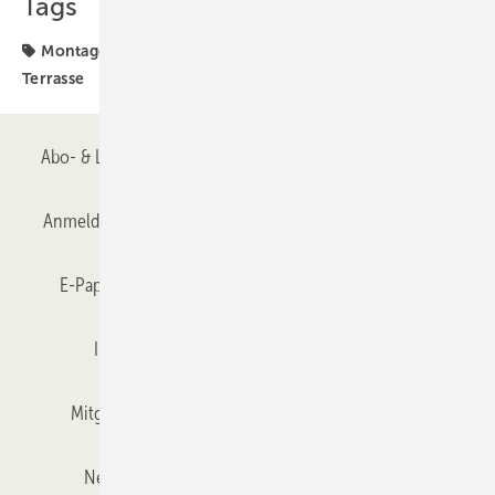
Tags
Montagetechnik
Outdoor Living
Sonnenschutz
Terrasse
Abo- & Leserservice
AGB
Alle Inhalte chronologisch
Anmelden
Anmeldung & Registrierung
Datenschutz
E-Paper
Gentner Verlag
GLASWELT abonnieren
Impressum
Karriere bei Gentner
Team
Mitgliedschaften und Engagement
Mediaservice
Newsletter
Objekt des Monats
RSS-Feed