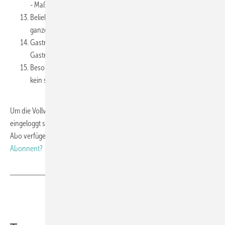
- Maßgefertigt: Lösungen für die HoReCa-Branche
Beliebter Profischirm von Caravita mit zahlreichen Extras - Die
ganze Welt des Big Ben
Gastronomie, Hotellerie & Bäckereien - Die
Gastronomieterrasse als Umsatzgarant
Besondere Anforderungen – Eine besondere Lösung - Es gibt
kein schlechtes Wetter
Um die Vollversion des PDFs herunterladen zu können, müssen Sie
eingeloggt sein und über ein laufendes Premium- oder Digital-Plus-
Abo verfügen. Bitte loggen Sie sich rechts oben ein.
Sie sind noch kein
Abonnent?
Teilen
Link kopieren