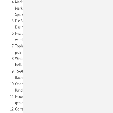
Markilux stattet Golfclubs mit grossflächigen
Markisensystemen aus - Hole in One: Für eine gelungene
Spielsaison
Die Ansprüche der Kunden haben sich geändert - Terrassen:
Das neue Profitcenter
Flexibler können Terrassen und Gastgärten nicht gestaltet
werden - Ohne Limit: Gasträume im Freien
Tophoven setzt auf Produktvielfalt - Schirm gefällig? Gerne in
jeder Größe
Winterfeste und sturmsichere Lösungen von Bikatec -
individuell geplant und gefertigt
TS-Aluminium stellt neue Terrassenüberdachung vor - Flach,
flacher, „Serie Flachdach“
Optimale Beratung und Planung sind für Rainer Möhn gesetzt -
Kundenorientierung steht im Vordergrund
Neues Dach und Markisenprogramm von Warema - Freiräume
genießen: Egal ob Lamelle, Stoff oder Glas
Corradi bietet breite Produktpalette für die Aussengastronomie