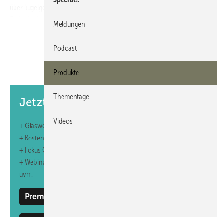
über kugelgelagerte Laufrollen entlang der Laufschienen bewegt. Am
Ende der Laufschiene befindet sich eine Öffnung, um die Laufrollen
Meldungen
einseitig um 90° zur Seite zu drehen. So finde eine platzsparende
Unterbringung der Einzelelemente statt.
Podcast
https://www.sunflex.de/
Produkte
Halle 11, Stand D 76
Thementage
Jetzt weiterlesen und profitieren.
Videos
+ Glaswelt E-Paper-Ausgabe – jeden Monat neu
+ Kostenfreien Zugang zu unserem Online-Archiv
+ Fokus GW: Sonderhefte (PDF)
+ Webinare und Veranstaltungen mit Rabatten
uvm.
Premium Mitgliedschaft