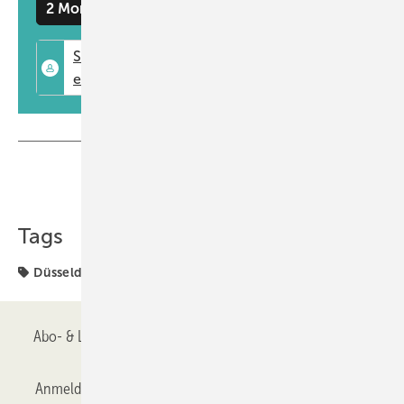
2 Monate kostenlos testen
Teilen
Link kopieren
Tags
Düsseldorf
Produkte
Tipps und Trends
Abo- & Leserservice
AGB
Alle Inhalte chronologisch
Anmelden
Anmeldung & Registrierung
Datenschutz