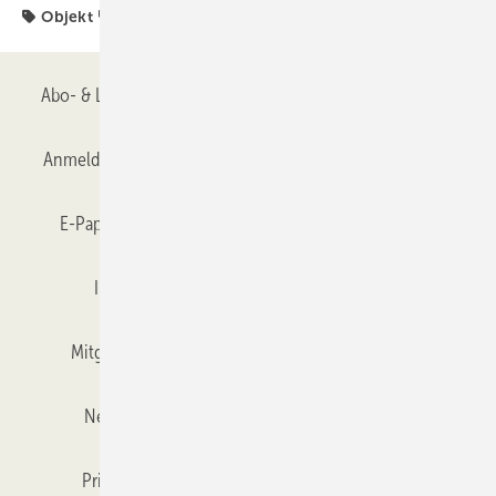
Objekt
Sanieren und Erweitern
Abo- & Leserservice
AGB
Alle Inhalte chronologisch
Anmelden
Anmeldung & Registrierung
Datenschutz
E-Paper
Gentner Verlag
GLASWELT abonnieren
Impressum
Karriere bei Gentner
Team
Mitgliedschaften und Engagement
Mediaservice
Newsletter
Objekt des Monats
RSS-Feed
Privacy Manager
Veranstaltungen / Webinare