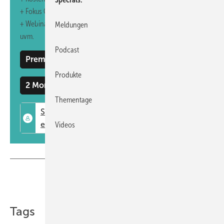
+ Fokus GW: Sonderhefte (PDF)
+ Webinare und Veranstaltungen mit Rabatten
Meldungen
uvm.
Podcast
Premium Mitgliedschaft
Produkte
2 Monate kostenlos testen
Thementage
Videos
Teilen
Link kopieren
Tags