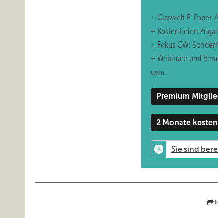
+ Glaswelt E-Paper-
+ Kostenfreien Zuga
+ Fokus GW: Sonderh
+ Webinare und Vera
uvm.
Premium Mitglie
2 Monate kosten
T