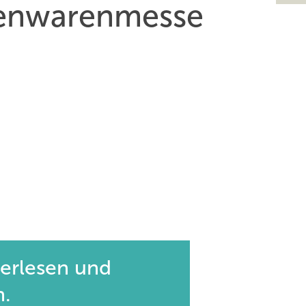
isenwarenmesse
terlesen und
n.