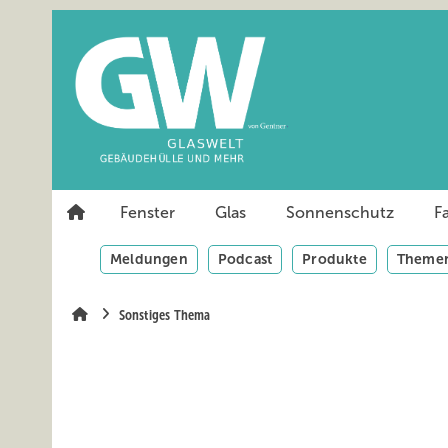
Springe
Springe
Springe
auf
auf
auf
Hauptinhalt
Hauptmenü
SiteSearch
Fenster
Glas
Sonnenschutz
F
Meldungen
Podcast
Produkte
Themen
Sonstiges Thema