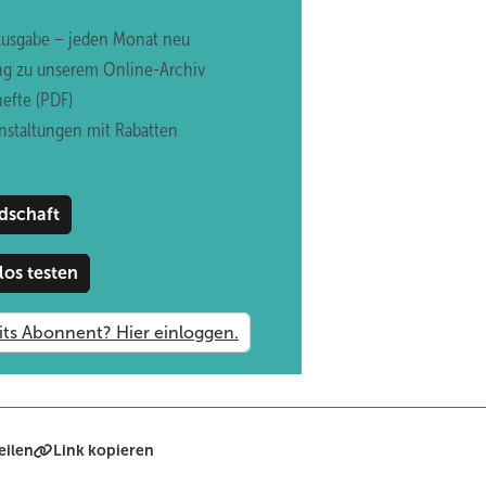
Ausgabe – jeden Monat neu
ng zu unserem Online-Archiv
efte (PDF)
nstaltungen mit Rabatten
dschaft
los testen
eilen
Link kopieren