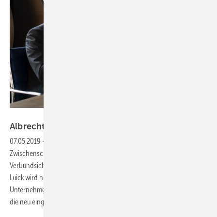
Everlam
Albrecht Luick wird
Everlam-CEO
07.05.2019
-
Everlam, Hersteller von Polyvinylbutyral-
Zwischenschichten (PVB) für architektonisches
Verbundsicherheitsglas, strukturiert sein Führungsteam um. Albrecht
Luick wird neuer CEO und Marc Slock wird Manager für
Unternehmensentwicklung und Technischen Service, eine Position,
die neu eingerichtet wurde. Hier die
Details.