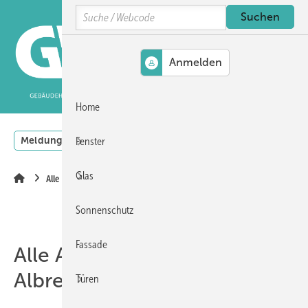
Springe
Springe
Springe
Search
auf
auf
auf
Hauptinhalt
Hauptmenü
SiteSearch
MENÜ
Home
Meldungen
Podcast
Produkte
Thementage
Vi
Fenster
Glas
Alle Artikel zum Thema Albrecht
Sonnenschutz
Fassade
Alle Artikel zum Thema
Albrecht
Türen