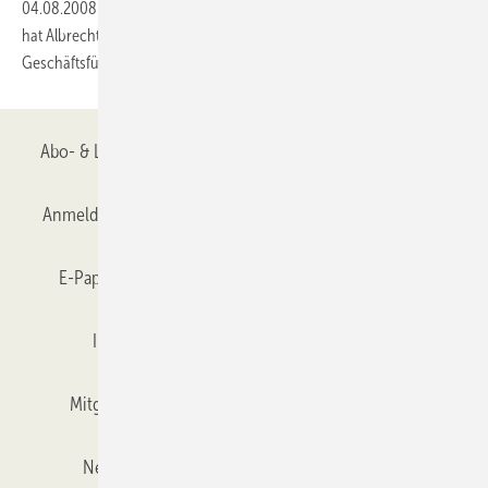
04.08.2008
-
Der Aufsichtsrat der HT Troplast GmbH (profine Group)
hat Albrecht Lange (42) mit Wirkung vom 04.08.2008 zum Mitglied der
Geschäftsführung
ernannt.
Abo- & Leserservice
AGB
Alle Inhalte chronologisch
Anmelden
Anmeldung & Registrierung
Datenschutz
E-Paper
Gentner Verlag
GLASWELT abonnieren
Impressum
Karriere bei Gentner
Team
Mitgliedschaften und Engagement
Mediaservice
Newsletter
Objekt des Monats
RSS-Feed