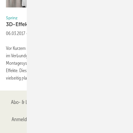
Ettlin
Sprinz
3D-Effekte im
Verbundglas
06.03.2017
-
Vor Kurzem stellt der Glasspezialist ein neues Montagesystem vor. Das
im Verbundglas laminierte Gewebe der Firma Ettlin sowie die im
Montagesystem angebrachten LEDs erzeugen neue dreidimensionale
Effekte. Dieses Komplettsystem sei laut Herstellerauskunft schnell und
vielseitig planbar und
vor...
Abo- & Leserservice
AGB
Alle Inhalte chronologisch
Anmelden
Anmeldung & Registrierung
Datenschutz