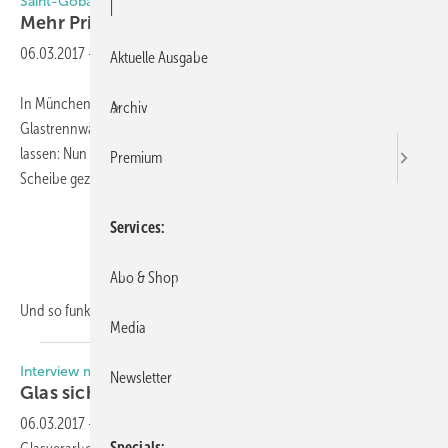
Saint-Gobain Glass
|
Mehr Privatheit durch
Priva-Lite
06.03.2017
-
Aktuelle Ausgabe
In München wurden am Stand von SGG die schaltbaren Priva-Lite
Archiv
Glastrennwände vorgestellt, die sich auf ganz neue Weise gestalten
lassen: Nun ist es möglich, vorab ausgewählte Bereiche einer solchen
Premium
Scheibe gezielt transparent zu schalten.
Services
Abo & Shop
Und so funktioniert‘s: Zwischen den
Scheiben...
Media
Interview mit Christoph Troska
Newsletter
Glas sicherer und schöner
machen
06.03.2017
-
Warum liegen Designgläser im Trend und was müssen
Specials