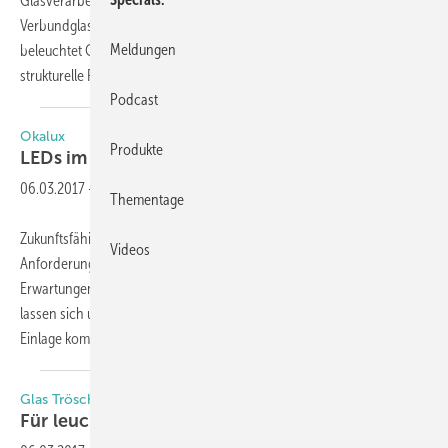
Glasverarbeiter und VSG-Anwender beachten, wenn sie aus
Verbundglas neue Designgläser fertigen möchten. Diese Fragen
Meldungen
beleuchtet Christoph Troska von Kuraray. Lesen Sie auch, ob sich
strukturelle PVB-Zwischenlagen bedrucken
lassen.
Podcast
Okalux
Produkte
LEDs im
Verbundglas
06.03.2017
-
Thementage
Zukunftsfähige Gebäudehüllen müssen sowohl auf funktionale
Videos
Anforderungen passgenau reagieren als auch hohe ästhetische
Erwartungen erfüllen. In dem neuen „Multifunktionalen Modul (MFM)“
lassen sich unterschiedliche Okalux Produkte kombinieren. Jede
Einlage komme dort zum Einsatz, wo sie
am...
Glas Trösch
Für leuchtende
Bilder