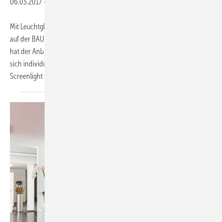
06.03.2017
-
Mit Leuchtglas lassen sich effektvolle Akzente setzen. Das wurde auch
auf der BAU am Messestand von Glas Trösch deutlich. Mit Screenlight
hat der Anbieter ein knapp 20 mm dünnes Leuchtglas entwickelt, das
sich individuell bedrucken bzw. gestalten lässt. Das fast rahmenlose
Screenlight
verleiht...