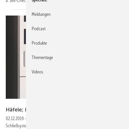
a. Self-Check-in Kiosk und Smartphone-Key. Hier die
Details.
Meldungen
Podcast
Produkte
Thementage
Videos
Foto: Häfele
Häfele; Mit dem Smartphone-Key ins
Hotel
02.12.2019
-
Interessante Lösungen rund um das elektronische
Schließsystem Dialock hat Häfele für die Kooperationen mit den