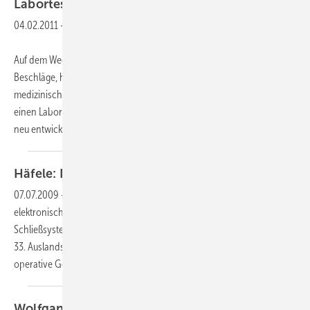
Labortest
bestanden
04.02.2011
-
Auf dem Weg zu einer anti­bakteriell wirksamen Beschichtung für
Beschläge, haben Häfele und die auf Beschichtungstechnologie für
medizinische Implantate und Instrumente spezialisierte Dot GmbH
einen Labortest erfolgreich abgeschlossen. Der Test ergab, dass die
neu entwickelten
Prototypen...
Häfele: Neue Niederlassung in der
Ukraine
07.07.2009
-
Die Häfele GmbH, Spezialistin für Beschlagtechnik und
elektronische
Schließsysteme mit Stammsitz in Nagold, hat jetzt in der Ukraine die
33. Auslandsniederlassung eröffnet und im letzten Monat dort das
operative Geschäft mit 11 Mitarbeitern
aufgenommen.
Wolfgang Schneider in die Häfele