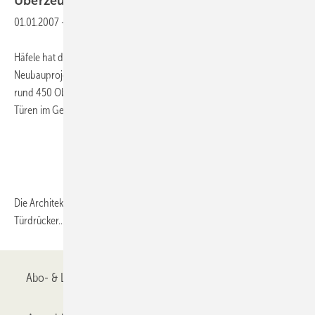
Überzeugende
Design-Sonderlösungen
01.01.2007
-
Häfele hat den Auftrag über Spezial-Beschlagarbeiten für das
Neubauprojekt BMW Welt in München erhalten. Der Auftrag umfasst
rund 450 Objekt-Drückergarnituren und die Schlösser für sämtliche
Türen im Gebäude.
Die Architekten vom Coop Himmelb(l)au hatten das entsprechende
Türdrücker...
Abo- & Leserservice
AGB
Alle Inhalte chronologisch