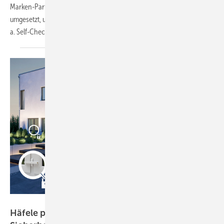
Marken-Partnern Hotelbird und Interel für das Allyn Hotelkonzept
umgesetzt, um Ein- und Auscheckzeiten zu verkürzen; dies umfasst u.
a. Self-Check-in Kiosk und Smartphone-Key. Hier die
Details.
Häfele
Häfele präsentiert Ideensammlung für mehr