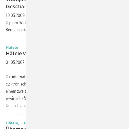
Geschäftsleitung
berufen
10.03.2009
-
Neu in der Häfele-Geschäftsleitung ist der 42-jährige
Diplom-Wirtschaftsmathematiker Wolfgang Schneider, der bisher als
Bereichsleiter IT bei Häfele in Nagold tätig
war.
Häfele
Häfele verbucht
Rekordumsatz
01.05.2007
-
Die internationale Häfele-Gruppe für Beschlagtechnik und
elektronische Schließsysteme mit Sitz in Nagold hat das Jahr 2006 mit
einem zweistelligen Wachstum abgeschlossen. Die Häfele-Gruppe
erwirtschaftete 2006 rund 720 Mio. Euro (2005: 648 Mio. Euro). In
Deutschland wuchs die
Muttergesellschaft...
Häfele, Halle C 4, Stand 107