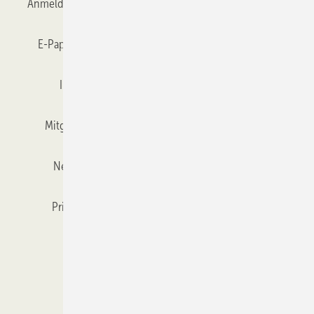
Anmelden
Anmeldung & Registrierung
Datenschutz
E-Paper
Gentner Verlag
GLASWELT abonnieren
Impressum
Karriere bei Gentner
Team
Mitgliedschaften und Engagement
Mediaservice
Newsletter
Objekt des Monats
RSS-Feed
Privacy Manager
Veranstaltungen / Webinare
Kataloge
© 2026 GLASWELT