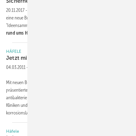
Sicherheit
20.11.2017
-
Der Beschlagspezialist Häfele, Nagold, präsentiert jetzt
eine neue Broschüre. Unter dem Titel
Sicherheitstechnik
soll diese
"Ideensammlung für mehr Sicherheit"
innovativen Einbruchschutz
rund ums Haus
präsentieren.
HÄFELE
Jetzt mit
Slido-Marke
04.03.2011
-
Mit neuen Beschlägen u. a. für Innen, Schiebe- und Glastüren
präsentierte sich Häfele auf der Messe. Zu sehen war eine
antibakteriell wirkende Oberfläche für Beschläge, die speziell für
Kliniken und Arztpraxen entwickelt wurde. Die Oberfläche sei sehr
korrosionsbeständig; einen ersten
Labortest...
Häfele