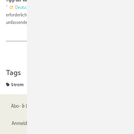
"
Deutsche Lichtmiete
" vor, gibt aber gleichzeitig auch die
erforderliche Watt-Zahl an. Das erlaubt es dem Nutzer sich
umfassender zu informieren.
Teilen
Link kopieren
Tags
Strom
Abo- & Leserservice
AGB
Alle Inhalte chronologisch
Anmelden
Anmeldung & Registrierung
Datenschutz