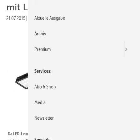
|
mit LEDs?
Aktuelle Ausgabe
21.07.2015
|
Druckvorschau
Archiv
Premium
Services
Abo & Shop
Media
Newsletter
Lichtmiete
Da LED-Leuchten mit wenig Strom auskommen lässt sich damit im Betrieb
Specials