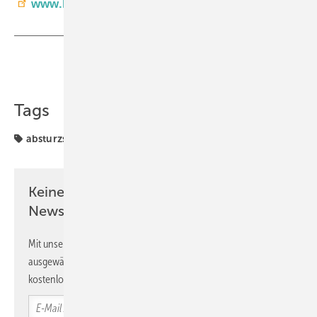
www.heroal.de
| Halle 7A, Stand 317
Teilen
Link kopieren
Tags
absturzsicherung Fenster
heroal
Keine Zeit? Kein Problem mit dem GW
Newsletter!
Mit unserem Newsletter erhalten Sie regelmäßig von uns
ausgewählte Informationen und Neuigkeiten, gebündelt und
kostenlos direkt ins Postfach.