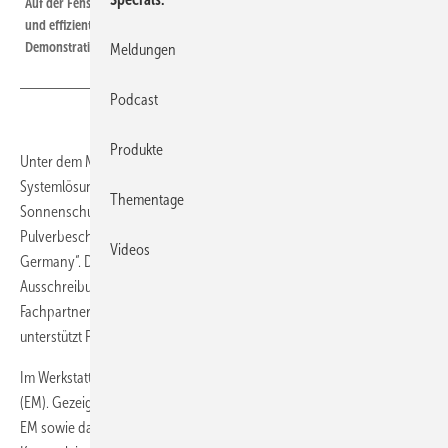
Auf der Fensterbau Frontale zeigt heroal im Werkstattbereich wie einfache
und effiziente Verarbeitung aussieht und präsentiert mit Live-
Demonstrationen die Vorzüge der Easy Mount Technologie (EM).
Meldungen
Podcast
Produkte
Unter dem Motto „spaces for life“ zeigt heroal nachhaltige
Systemlösungen für Fenster, Türen, Fassaden sowie Rollladen- und
Thementage
Sonnenschutz mit langlebigen Oberflächen in heroal hwr-
Pulverbeschichtung und großer Farbvielfalt. Alles ist „made in
Videos
Germany“. Durch breite Einsatzmöglichkeiten und
Ausschreibungsfähigkeit entstehen zusätzliche Marktchancen für
Fachpartner. Die digitale Integration in Klaes, Picos und Logikal
unterstützt Planung, Bestellung und Projektabwicklung.
Im Werkstattbereich demonstriert heroal die Easy Mount Technologie
(EM). Gezeigt werden u. a. der klemm­bare Sonnenschutz heroal VS Z
EM sowie das Türsystem heroal D 72 PF EM. Dank der optimierten