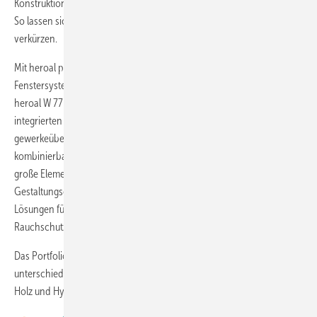
Konstruktion reduziert das System Arbeitsschritte und Materialeinsatz.
So lassen sich in der Produktion die Durchlaufzeiten bis zu 20 Prozent
verkürzen.
Mit heroal plus wird ein modulares Zubehörpaket für die
Fenstersysteme heroal W 72 und W 77 vorgestellt. In der Variante
heroal W 77 plus kombiniert es Textilscreen, Absturzsicherung,
integrierten Insektenschutz und Fensterbank zu einer
gewerkeübergreifenden Lösung. Alle Komponenten sind flexibel
kombinierbar oder nachrüstbar. Das System heroal W 72 vereint
große Elementgrößen, geringes Gewicht und individuelle
Gestaltungsoptionen und erweitert das Einsatzspektrum. Weiter sind
Lösungen für Rollläden, Sonnenschutz, Rolltore, Brand- und
Rauchschutz sowie Zubehör zu sehen.
Das Portfolio ermöglicht abgestimmte Gesamtlösungen für
unterschiedliche Materialkombinationen, von Aluminium über PVC bis
Holz und Hybrid.