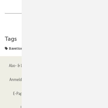
Teilen
Link kopieren
Tags
Bavelloni
Glaston
Abo- & Leserservice
AGB
Alle Inhalte chronologisch
Anmelden
Anmeldung & Registrierung
Datenschutz
E-Paper
Gentner Verlag
GLASWELT abonnieren
Impressum
Karriere bei Gentner
Team