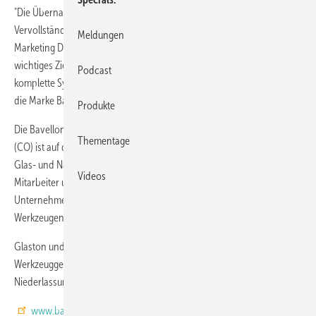
"Die Übernahme von Glaston Tools ist ein Meilenstein bei der
Vervollständigung unserer Produktpalette ", sagt Roberto Califano,
Meldungen
Marketing Director und Partner von Bavelloni Spa. "Dies ist ein
wichtiges Ziel, das es uns ermöglicht, unseren Kunden wieder die
Podcast
komplette Synergie zwischen Werkzeugmaschinen anzubieten, an die
die Marke Bavelloni seit Beginn ihrer Tätigkeit immer geglaubt hat."
Produkte
Die Bavelloni Tools Srl (früher Glaston Tools) mit Sitz in Bregnano
Thementage
(CO) ist auf die Herstellung und den Vertrieb von Werkzeugen für die
Glas- und Natursteinbearbeitung spezialisiert, beschäftigt 39
Videos
Mitarbeiter und erzielte 2017 einen Umsatz von rund 5 Mio. Euro. Das
Unternehmen ist seit Jahren zudem offizieller Lieferant von
Werkzeugen für alle Bavelloni-Maschinen.
Glaston und Bavelloni werden ihre Partnerschaft auch im
Werkzeuggeschäft durch Vertriebsvereinbarungen mit den Glaston-
Niederlassungen in Mexiko, Singapur und Brasilien fortsetzen.
www.bavelloni.com