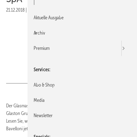
|
21.12.2018
|
Druckvorschau
Aktuelle Ausgabe
Archiv
Premium
Services
Bavelloni
Abo & Shop
Media
Der Glasmaschinenanbieter Bavelloni SpA hat von der finnischen
Glaston Gruppe 100% der Anteile der Glaston Tools Srl übernommen.
Newsletter
Lesen Sie, warum die neue Bavelloni-Tochter das Angebot von
Bavelloni jetzt abrundet.
Specials