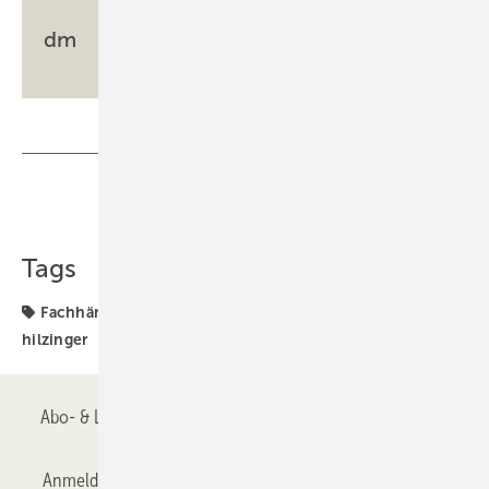
dm
Teilen
Link kopieren
Tags
Fachhändler
Jubiläum
Partnertag
Standort
hilzinger
Abo- & Leserservice
AGB
Alle Inhalte chronologisch
Anmelden
Anmeldung & Registrierung
Datenschutz