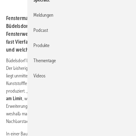
Meldungen
Fenstermacher Hilzinger baut auf der grünen Wiese in
Büdelsdorf, Schleswig-Holstein, ein ganz neues
Podcast
Fensterwerk und steigert vor Ort die Kapazitäten um das
fast Vierfache. Warum der Fachhandel davon profitiert
Produkte
und welche Systeme dort verarbeitet werden.
Büdelsdorf liegt in Schleswig-Holstein direkt am Nord-Ostsee-Kanal.
Thementage
Der bisherige hilzinger-Standort in Schleswig-Holstein, Rendsburg,
liegt unmittelbar neben Büdelsdorf. Seit 1994 wurden hier
Videos
Kunststofffenster und Haustüren im KBE Profilsystem von profine
produziert. „Der Standort in
Rendsburg
war jedoch schon einige Zeit
am Limit
, was die Kapazitäten betrifft“, so die Firmenleitung. Eine
Erweiterung direkt in Rendsburg war jedoch leider nicht möglich,
weshalb man sich für einen Neubau auf der grünen Wiese in der
Nachbarstadt Büdelsdorf entschied.
In einer Bauzeit von rund
10 Monaten
entstand auf einer