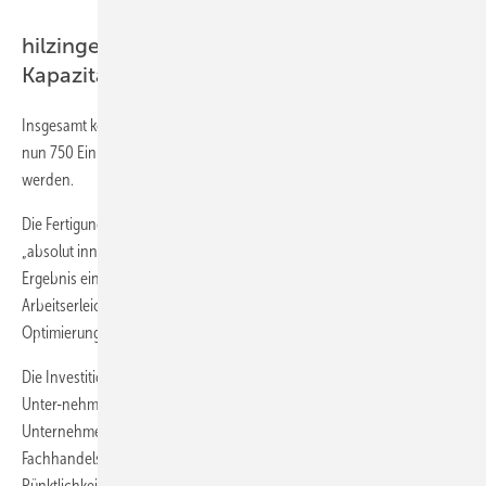
hilzinger Standort Rendsburg/Büdelsdorf:
Kapazität vervierfacht
Insgesamt konnten am Standort die Kapazitäten von bisher 200 auf
nun 750 Einheiten pro Woche um das zirka 3,8-Fache erweitert
werden.
Die Fertigungsprozesse und Maschinentechnik wurde auf einen
„absolut innovativen und zukunftsweisenden Stand gebracht mit dem
Ergebnis einer deutlichen Steigerung der Effizienz, einer massiven
Arbeitserleichterung für die Beschäftigten sowie einer weiteren
Optimierung der Qualitätssicherung“, so Hilzinger.
Die Investition ist ein weiterer zukunftsweisender Schritt hin zum
Unter-nehmensziel, den Fachhandel in der gesamten
Unternehmensgruppe zu stärken. Die zunehmende Anzahl an
Fachhandels- und Objektaufträgen könnten so in gewohnter
Pünktlichkeit und Qualität weiterhin abgearbeitet werden, denn am