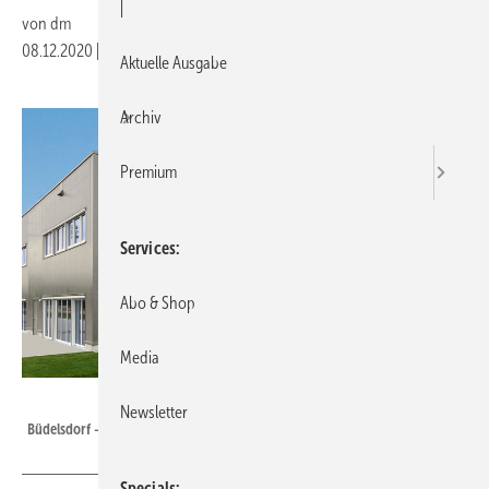
|
von
dm
08.12.2020
|
Druckvorschau
Aktuelle Ausgabe
Archiv
Premium
Services
Abo & Shop
Media
hilzinger
Newsletter
Büdelsdorf – die ersten Fenster werden bereits produziert
Specials