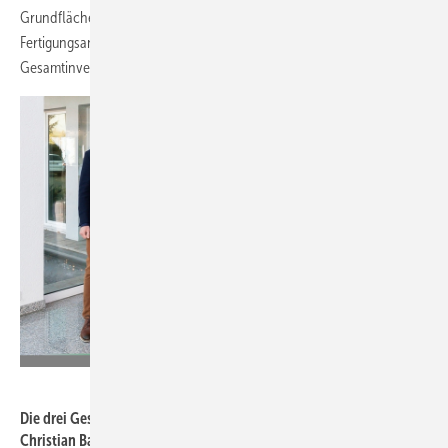
Grundfläche von über 16.000 m² eine hochmoderne
Fertigungsanlage inklusive Büro-, Verkaufs- und Schulungsräumen. Die
Gesamtinvestition beträgt circa
8 Mio. Euro.
hilzinger
Die drei Geschäftsführer von links: Jens Busse, Helmut Hilzinger,
Christian Bandle.