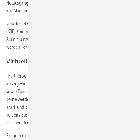
Notausgangstüren, Brandschutz- und Rauchschutztüren, Fassaden
aus Aluminium und Innentüren gefertigt, verkauft und Kunden betreut.
Verarbeitet werden dabei die Kunststoff-Profilsysteme von profine
(KBE, Kömmerling, Trocal), Gealan, Veka, Rehau, die
Aluminiumsysteme von Schüco und Brökelmann. Im Bereich Holz
werden Fenster und Türen in den Bautiefen IV 78 und 92 hergestellt.
Virtueller Partnertag 2021
„Partnerbetriebe erhalten bei hilzinger alles aus einer Hand. Dazu ein
außergewöhnliches Servicepaket mit Bausteinen für den Vertrieb
sowie Expertenunterstützung. Interessierte Kunden und alle, die es
gerne werden möchten, sind eingeladen, den virtuellen Partnertag
am 4. und 5. März 2021 zu besuchen und sich näher zu informieren“,
so Jens Busse, der neue Geschäftsführer Vertrieb. Unter anderem gibt
es einen Rundgang durch die neue Produktion in Büdelsdorf.
Programm und Anmeldung: