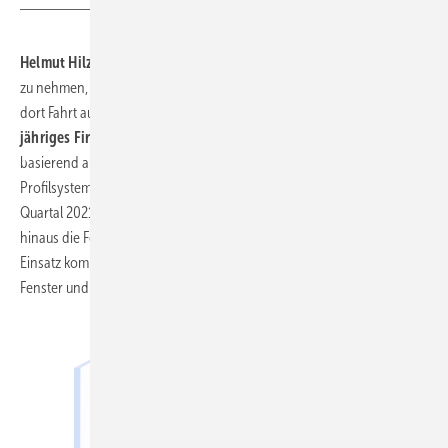
Helmut Hilzinger:
„Ziel war es, die Anlage noch Ende 2020 in Betrieb
zu nehmen, damit pünktlich in unserem Jubiläumsjahr die Fertigung
dort Fahrt aufnehmen kann.“
2021 feiert das Unternehmen sein 75-
jähriges Firmenjubiläum.
Geplant ist auch ein Jubiläumsfenster
basierend auf Master 88, hergestellt aus dem neuen 88er profine-
Profilsystem, das unter anderem am Standort in Büdelsdorf im ersten
Quartal 2021 noch an den Start gehen wird. Gefertigt werden darüber
hinaus die Fenstersysteme Matura 76, Zenit 76 sowie Haustüren. Zum
Einsatz kommen in Büdelsdorf die Beschlagsysteme
Siegenia
für
Fenster und Fenstertüren sowie
Winkhaus
für Haustüren.