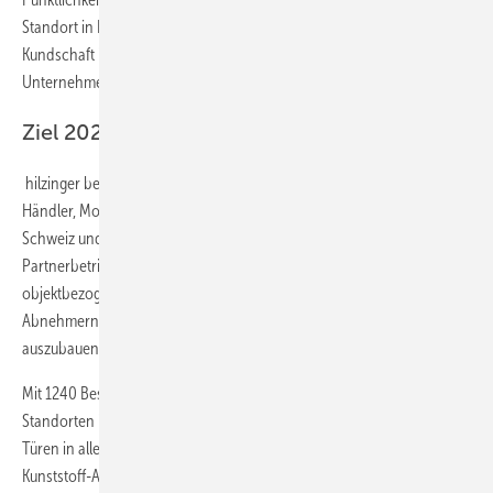
Standort in Büdelsdorf werden nicht nur Fenster und Türen für die
Kundschaft in Schleswig-Holstein produziert sondern für die gesamte
Unternehmensgruppe.
Ziel 2021 ist die Stärkung des Fachhandels
hilzinger beliefert zahlreiche Tischler, Schreiner, Bauelemente-
Händler, Montagebetriebe und Handwerker in Deutschland, der
Schweiz und dem benachbarten Europa – insgesamt rund 1300
Partnerbetriebe. Darüber hinaus zählt das Unternehmen
objektbezogen bundesweit auch die Wohnungswirtschaft zu ihren
Abnehmern. Ziel für die nächsten Jahre ist es, den Fachhandel weiter
auszubauen und zu stärken.
Mit 1240 Beschäftigten werden an bundesweit 21 Standorten, 14
Standorten in Frankreich und 6 Standorten in Tschechien Fenster und
Türen in allen Rahmenmaterialien wie Kunststoff, Holz, Aluminium,
Kunststoff-Aluminium und Holz-Aluminium sowie Funktionstüren wie