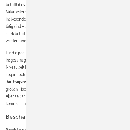
betrifft dies vor allem die größeren Betriebe mit 20 oder mehr
Mitarbeitern. Dabei ist sicherlich ausschlaggebend, dass
insbesondere größere Betriebe vielfach im
Messe- und Ladenbau
tätig sind – zwei Bereiche, die von der Corona-Pandemie besonders
stark betroffen waren und in denen es nach wie vor noch nicht
wieder rund läuft.
Für die positive Stimmung in der Branche sorgt in erster Linie die
insgesamt gute Auftragslage. Jedes zweite Unternehmen hat das hohe
Niveau seit Herbst 2020 halten können, weitere 32 % haben dieses
sogar noch gesteigert. Das führt zu einer
außergewöhnlichen
Auftragsreichweite
von 9,6 Wochen. Zwar tragen dazu vor allem die
großen Tischlereien mit mehr als 20 Beschäftigten bei (12,3 Wochen).
Aber selbst die Kleinstbetriebe mit weniger als fünf Beschäftigten
kommen im Durchschnitt auf 8,4 Wochen.
Beschäftigtenzahlen stagnieren