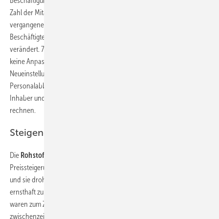
Beschäftigungseffekte hatte die gute Auslastung allerdings nicht. Die
Zahl der Mitarbeitenden im NRW-Tischlerhandwerk sank im
vergangenen Jahr, aber nur minimal um 0,1 % auf nun rund 51.000
Beschäftigte. Seit Jahresbeginn hat sich daran auch nur wenig
verändert. 73 % aller Betriebe geben an, in den vergangenen Monaten
keine Anpassungen vorgenommen zu haben. Betriebe mit
Neueinstellungen überwogen nur wenig gegenüber denen mit
Personalabbau. Im März 2021 deutete sich an, dass doch relativ viele
Inhaber und Inhaberinnen (17 %) für die Zukunft mit neuem Personal
rechnen.
Steigende Einkaufs- und Verkaufspreise
Die
Rohstoff- und Materialknappheit
sowie die damit verbundenen
Preissteigerungen dämpfen insgesamt die positive Corona-Bilanz –
und sie drohen den gegenwärtigen Aufschwung im Tischlerhandwerk
ernsthaft zu gefährden. Die Beeinträchtigungen der
Lieferketten
waren zum Zeitpunkt der Umfrage schon spürbar, haben sich
zwischenzeitlich aber erheblich verschärft. 95 % der Tischler in NRW