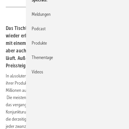
Meldungen
Das Tischlerhandwerk hat sich nach dem Corona-Schock
Podcast
wieder erholt: Die Unternehmen in NRW konnten 2020
mit einem Umsatzplus von 2,6 % abschließen. Es gibt
Produkte
aber auch Sparten, in denen es nach wie vor nicht rund
Thementage
läuft. Außerdem besorgniserregend: Die
Preissteigerungen beim Holz.
Videos
In absoluten Zahlen entspricht das einer Steigerung des Absatzes
ihrer Produkte und Dienstleistungen gegenüber 2019 um über 185
Millionen auf rund 7,43 Milliarden Euro.
Die meisten Betriebe ziehen trotz aller Widrigkeiten der Pandemie für
das vergangene halbe Jahr eine positive Bilanz. In der aktuellen
Konjunkturumfrage beurteilen zwei Drittel aller Tischlerbetriebe (66 %)
die derzeitige Geschäftslage als gut, weitere 28 % als befriedigend. Nur
jeder zwanzigste Inhaber ist unzufrieden. Bei genauerer Betrachtung