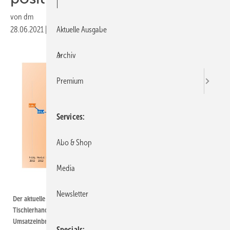
|
von
dm
28.06.2021
|
Druckvorschau
Aktuelle Ausgabe
Archiv
Premium
Services
Abo & Shop
Media
Tischler NRW
Newsletter
Der aktuelle Geschäftsklimaindex zeigt an, dass das nordrhein-westfälische
Tischlerhandwerk den durch die Corona-Pandemie ausgelösten, kräftigen
Umsatzeinbruch im Frühjahr 2020 im Jahresverlauf kompensiert hat.
Specials