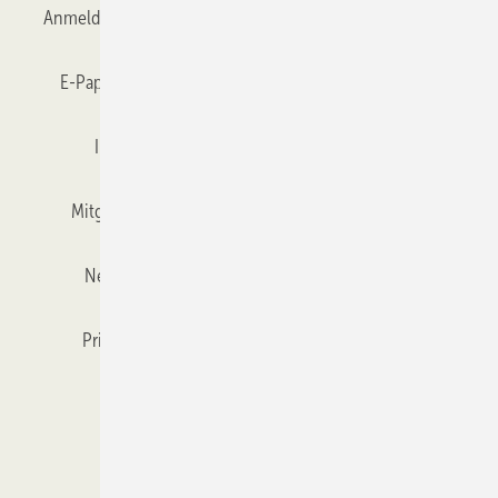
Anmelden
Anmeldung & Registrierung
Datenschutz
E-Paper
Gentner Verlag
GLASWELT abonnieren
Impressum
Karriere bei Gentner
Team
Mitgliedschaften und Engagement
Mediaservice
Newsletter
Objekt des Monats
RSS-Feed
Privacy Manager
Veranstaltungen / Webinare
Kataloge
© 2026 GLASWELT