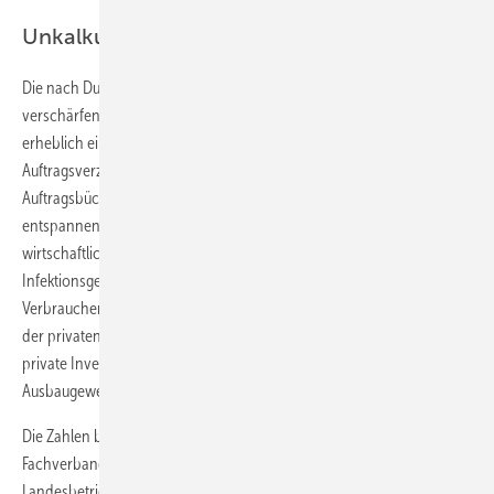
Unkalkulierbare Situation
Die nach Durchführung der Konjunkturumfrage sich weiter
verschärfenden Lieferengpässe trüben allerdings den Optimismus
erheblich ein. Die unkalkulierbare Mangelsituation sorgt für
Auftragsverzögerungen und belastet die Ertragslage trotz voller
Auftragsbücher. Sollte sich diese Situation in den nächsten Monaten
entspannen, kann das Tischlerhandwerk aber weiterhin vom
wirtschaftlichen Umfeld profitieren. Denn mit Abflauen des
Infektionsgeschehens kehrt der Konjunkturoptimismus der
Verbraucher zurück. Und durch die Lockdowns verfügen breite Teile
der privaten Haushalte über beträchtliche finanzielle Rücklagen. Für
private Investitionen in langfristige Güter des Bau- und
Ausbaugewerbes stehen somit die Vorzeichen gut.
Die Zahlen basieren auf einer aktuellen Konjunkturumfrage des
Fachverbandes Tischler NRW und auf vorläufigen Berechnungen des
Landesbetriebs Information und Technik Nordrhein-Westfalen