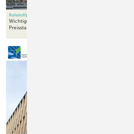
Rohstoffpreise in der Baubranche
Wichtige Signalwirkung: Velux garantiert
Preisstabilität für
2021