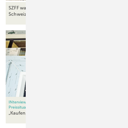
SZFF warnt vor existenzbedrohender Lage
Schweizer
Fassadenbauer
INterview mit EGE GmbH über Materialknappheit und
Preissituation
„Kaufen, was man bekommen
kann!“