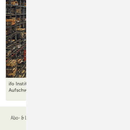
ifo Institut: Beschaffungsengpässe könnten
Aufschwung
bremsen
Abo- & Leserservice
AGB
Alle Inhalte chronologisch