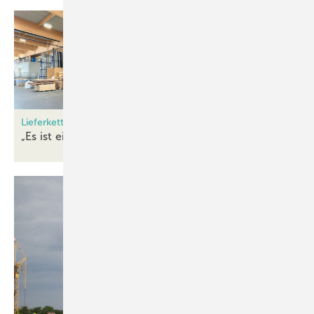
Lieferketten-Krise belastet Aufschwung
„Es ist eine Preisrallye im
Gange“