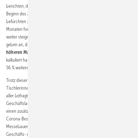
berichten, dass die
Einkaufspreise
für Holz und andere Rohstoffe seit
Beginn des Jahres deutlich gestiegen sind. Rund 90 % der Betriebe
befürchten zudem, dass sich diese Entwicklung in den nächsten
Monaten fortsetzen wird. Daher müssen sich Verbraucher auch auf
weiter steigende Verkaufspreise einrichten. 41 % der Unternehmer
geben an, dass sie in den zurückliegenden Monaten bereits mit
höheren Materialkosten und Stundenverrechnungssätzen
kalkuliert haben. Angesichts der Preisexplosion beim Einkauf halten
56 % weitere Anhebungen für unvermeidlich.
Trotz dieser Handicaps vertrauen Nordrhein-Westfalens Tischler und
Tischlerinnen auf eine Fortsetzung des Konjunkturhochs. Zwei Drittel
aller befragten Unternehmen (68 %) erwarten eine stabile allgemeine
Geschäftslage in den nächsten Monaten. Weitere 19 % glauben an
einen zusätzlichen Aufschwung. Hoffnung auf ein Ende der massiven
Corona-Beschränkungen führt vor allem bei Laden- und
Messebauern zu leicht überdurchschnittlichen Erwartungen der
Geschäfts- und Auftragsentwicklung.