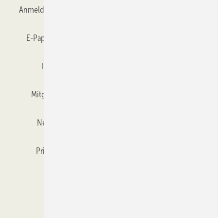
Anmelden
Anmeldung & Registrierung
Datenschutz
E-Paper
Gentner Verlag
GLASWELT abonnieren
Impressum
Karriere bei Gentner
Team
Mitgliedschaften und Engagement
Mediaservice
Newsletter
Objekt des Monats
RSS-Feed
Privacy Manager
Veranstaltungen / Webinare
Kataloge
Foto:
www.tycole.com
Die ISO-Einheiten sind mit dem ­Swisspacer Air ausgestattet, der
© 2026 GLASWELT
einen Druckausgleich im SZW bringt. Der Einbau erfolgt im