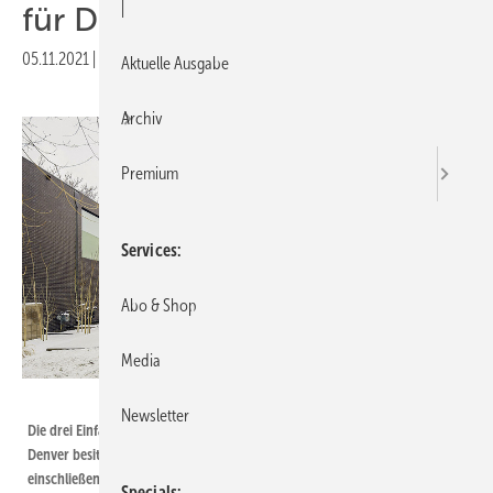
|
für Denver
05.11.2021
|
Veröffentlicht in
Ausgabe 11-2021
Aktuelle Ausgabe
Archiv
Premium
Services
Abo & Shop
Media
Foto: www.tycole.com
Newsletter
Die drei Einfamilienhäuser des „Humboldt Projects“ in der US-Metropole
Denver ­besitzen große, kubische Formen, die große Glasflächen mit
einschließen.
Specials