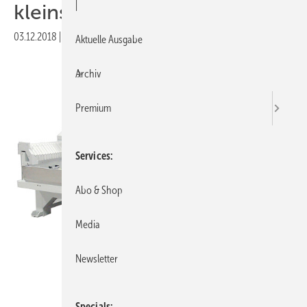
|
kleinsten Werkstatt
03.12.2018
|
Veröffentlicht in
Ausgabe 12-2018
Aktuelle Ausgabe
Archiv
Premium
Services
Abo & Shop
Media
Newsletter
Denver
Specials