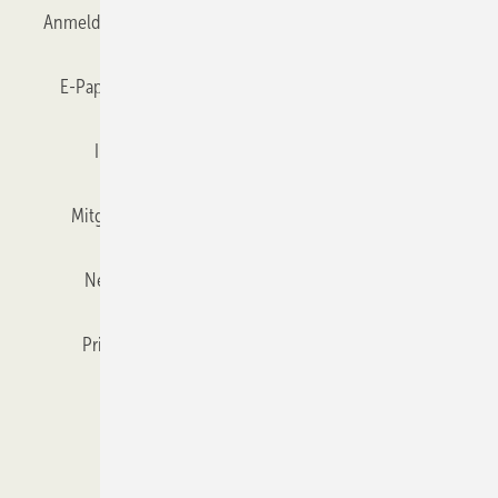
Anmelden
Anmeldung & Registrierung
Datenschutz
E-Paper
Gentner Verlag
GLASWELT abonnieren
Impressum
Karriere bei Gentner
Team
Mitgliedschaften und Engagement
Mediaservice
Newsletter
Objekt des Monats
RSS-Feed
Privacy Manager
Veranstaltungen / Webinare
Kataloge
© 2026 GLASWELT