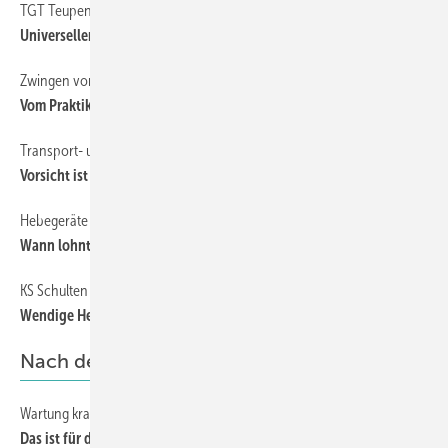
TGT Teupen
35
Universeller Robby
Zwingen von Fenster-Rausch
41
Vom Praktiker für den Monteur
Transport- und Baustellenversicherungen
40
Vorsicht ist geboten
Hebegeräte für die Baustelle
34
Wann lohnt sich welches Gerät?
KS Schulten
35
Wendige Helfer
Nach der Montage
Wartung kraftbetätigter Bauelemente
71
Das ist für den Monteur Pflicht!