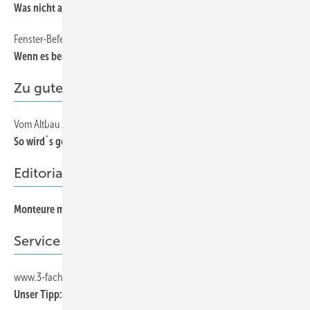
Was nicht alles schiefgehen kann …
Fenster-Befestigungssystem für einen Sparkassenneubau
48
Wenn es besonders sicher sein muss …
Zu guter Letzt
Vom Altbau zum Effizienzhaus
74
So wird´s gemacht
Editorial
Monteure müssen begeistern
3
Service
www.3-fach-Iso.de
2
Unser Tipp: Alles über Isolierglas