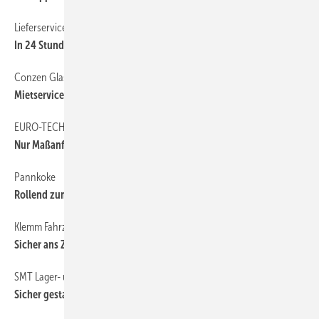
Lieferservice für Hebegeräte & Co
35
In 24 Stunden in aller Welt?
Conzen Glas
35
Mietservice für Profis
EURO-TECH
35
Nur Maßanfertigung
Pannkoke
35
Rollend zum Ziel
Klemm Fahrzeugdienst
35
Sicher ans Ziel
SMT Lager- und Transportsysteme
35
Sicher gestapelt