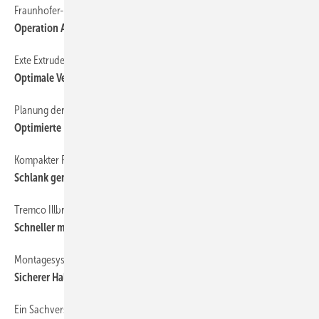
Fraunhofer-Institut
58
Operation Altbau
Exte Extrudertechnik GmbH
59
Optimale Verbindung
Planung der Einbaulage
52
Optimierte Fenstermontage in der Dämmebene
Kompakter Rollladenpanzer Roka-Therm
59
Schlank gemacht
Tremco Illbruck
56
Schneller montiert
Montagesystem von Foppe + Foppe
56
Sicherer Halt in der Dämmebene
Ein Sachverständiger packt aus
44