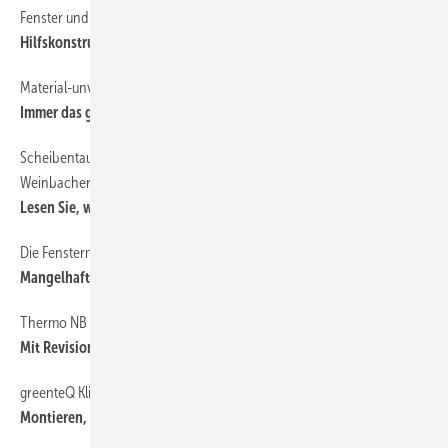
Fenster und Türmontage mit Zargen- und Montagesystemen
54
Hilfskonstruktionen für die Montage
Material-unverträglichkeiten bei Glas und Fenstern
64
Immer das gesamte System betrachten
Scheibentausch auf der Baustelle: erläutert von Günther
66
Weinbacher
Lesen Sie, wie sich geklebte Fenster reparieren lassen
Die Fenstermontage mit/ohne Architekt und Planer
68
Mangelhaft trotz korrektem Einbau
Thermo NB
59
Mit Revision luftdicht
greenteQ Klima Konform System
56
Montieren, wo und wie man möchte