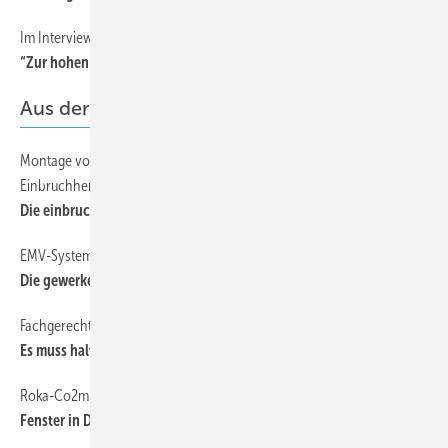
Im Interview mit Bernhard Helbing und Dieter Roxlau
6
“Zur hohen Schule gehört das Planen der Montagedetails“
Aus der Praxis
Montage von Fenstern mit Anforderungen an die
49
Einbruchhemmung
Die einbruchhemmende Montage
EMV-Systemfenster
58
Die gewerkeübergreifende Lösung
Fachgerecht montieren kostet mehr
42
Es muss halt richtig sein
Roka-Co2mpact SA mit Beschattungseinheit
56
Fenster in Dämmebene verschatten