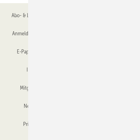
Abo- & Leserservice
AGB
Alle Inhalte chronologisch
Anmelden
Anmeldung & Registrierung
Datenschutz
E-Paper
Gentner Verlag
GLASWELT abonnieren
Impressum
Karriere bei Gentner
Team
Mitgliedschaften und Engagement
Mediaservice
Newsletter
Objekt des Monats
RSS-Feed
Privacy Manager
Veranstaltungen / Webinare