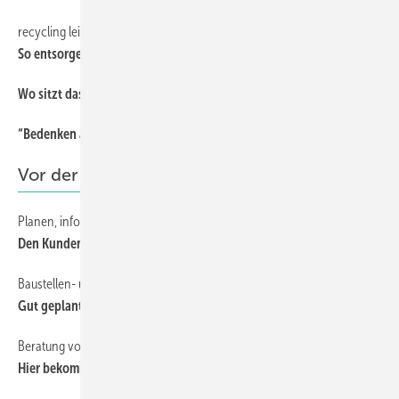
recycling leicht gemacht
72
So entsorgen Sie PVC-Fenster
Wo sitzt das Wärmeleck?
70
“Bedenken anmelden nicht vergessen!“
73
Vor der Montage
Planen, informieren und Absichern
21
Den Kunden nicht für unwissend halten
Baustellen- und Montageplanung
14
Gut geplant ist halb montiert
Beratung vom „Planungsteam Bauanschluss“
17
Hier bekommt man Hilfe bei Planungsfragen