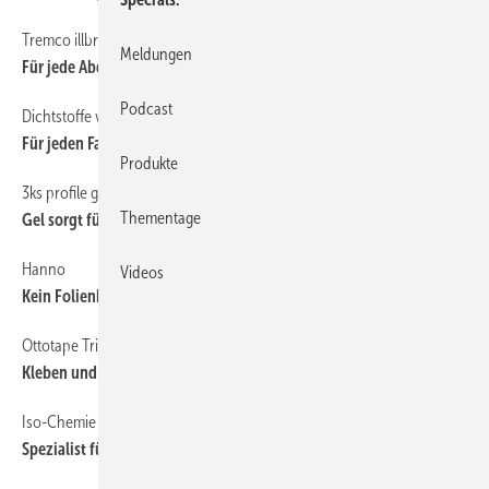
Tremco illbruck
60
Meldungen
Für jede Abdichtung die richtige Folie
Podcast
Dichtstoffe von Sika
1
Für jeden Fall gerüstet
Produkte
3ks profile gmbh
60
Thementage
Gel sorgt für Bewegungsspielraum
Hanno
60
Videos
Kein Folienkleber mehr nötig
Ottotape Trio-BKA und Trio-FBA
1
Kleben und Dämmen mit einem Band
Iso-Chemie
60
Spezialist für den Massivbau