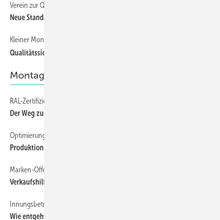
Verein zur Qualitäts-Controlle am Bau e.V.
22
Neue Standards beim Einbau von Fenstern
Kleiner MontageHelfer
18
Qualitätssicherung bei der Fenstermontage
Montagepraxis
RAL-Zertifizierung für Montagebetriebe
11
Der Weg zum RAL-Gütezeichen
Optimierungen im Fensterbau auch an der Baustelle
12
Produktion top — Montage flop?
Marken-Offensive für handwerklich gefertigte Fenster
10
Verkaufshilfen für Montagebetriebe
Innungsbetriebe sind geschützt
13
Wie entgeht man dem Soka-Bau Umlageverfahren?