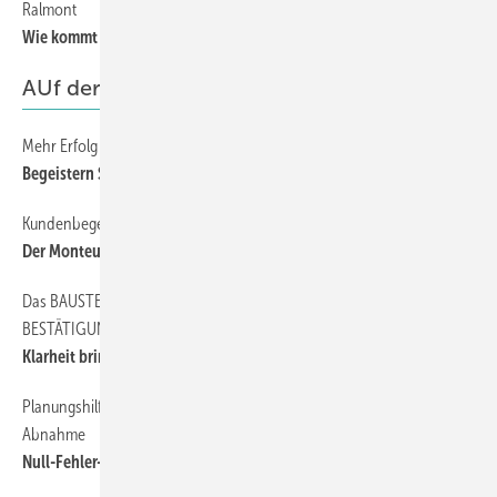
Ralmont
60
Wie kommt die Folie an den Baukkörper?
AUf der BAustelle
Mehr Erfolg im Umgang mit Kunden
30
Begeistern Sie schon oder montieren Sie noch?
Kundenbegeisterung
28
Der Monteur — die Visitenkarte des Betriebes
Das BAUSTELLENPROTOKOLL ALS KAUFMÄNNISCHES
24
BESTÄTIGUNGSSCHREIBEN
Klarheit bringt das richtige Protokoll
Planungshilfen und Baubegleitung von der Ausschreibung bis zur
26
Abnahme
Null-Fehler-Strategie für die Montage