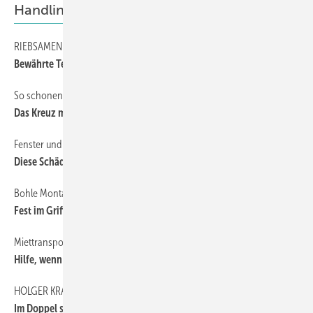
Handling und Transport
RIEBSAMEN
35
Bewährte Technik
So schonen Sie Den Rücken
32
Das Kreuz mit dem Rücken
Fenster und Scheiben richtig transportieren
38
Diese Schäden müssen nicht sein
Bohle Montagezangen
35
Fest im Griff
Miettransporter für die Fenster- und Glasbranche
33
Hilfe, wenn Not am Mann ist
HOLGER KRAMP
35
Im Doppel stärker