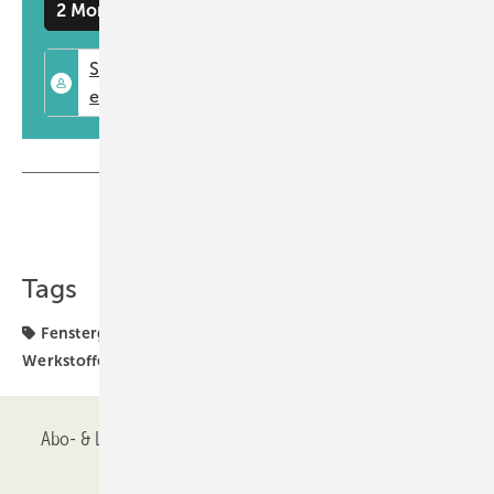
eine 90°-Rastung und werden gleichschließend mit zwei Schlüsseln
2 Monate kostenlos testen
sowie mit Schrauben und Vierkantstiften ausgeliefert. Darüber hinaus
ist der greenteQ-Fenstergriff FG61 auch mit der Funktion „Drehen vor
Kippen“ (TBT1) erhältlich. Auch im abgeschlossenen Zustand ist damit
das Kippen des Fensters ohne Schlüssel möglich. Fenster mit TBT-
Griffen sind so gegen ungewolltes Öffnen, zum Beispiel durch Kinder,
geschützt.
www.vbh.de
Teilen
Link kopieren
Tags
Fenstergriff
Sicherheitstechnik
Technik und
Werkstoffe
Abo- & Leserservice
AGB
Alle Inhalte chronologisch