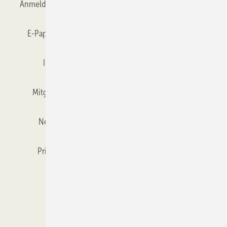
Anmelden
Anmeldung & Registrierung
Datenschutz
E-Paper
Gentner Verlag
GLASWELT abonnieren
Impressum
Karriere bei Gentner
Team
Mitgliedschaften und Engagement
Mediaservice
Newsletter
Objekt des Monats
RSS-Feed
Privacy Manager
Veranstaltungen / Webinare
Kataloge
© 2026 GLASWELT