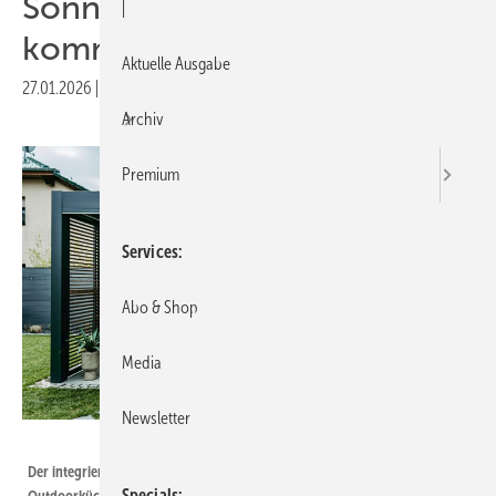
Sonne und Regen können
|
kommen
Aktuelle Ausgabe
27.01.2026
|
Veröffentlicht in
Ausgabe 01-2026
Archiv
Premium
Services
Abo & Shop
Media
Newsletter
Foto: Corradi
Der integrierte Glasteil von Imago schafft die Möglichkeit, den Abzug der
Specials
Outdoorküche perfekt zu integrieren.